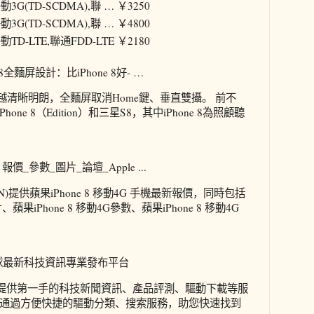
動3G(TD-SCDMA),聯 …
￥3250
動3G(TD-SCDMA),聯 …
￥4800
動TD-LTE,聯通FDD-LTE
￥2180
8全麵屏設計：比iPhone 8好- …
越來越清晰明朗，全麵屏取消Home鍵、垂直雙攝。 前不
Phone 8（Edition）和三星S8，其中iPhone 8為照顧聽
】報價_參數_圖片_論壇_Apple ...
CN)提供蘋果iPhone 8 移動4G 手機最新報價，同時包括
片、蘋果iPhone 8 移動4G參數、蘋果iPhone 8 移動4G
全球最新科技資訊專業發布平台
您提供第一手的科技新聞資訊、產品評測、驅動下載等服
通過方便快捷的驅動分類、搜索服務，助您快速找到