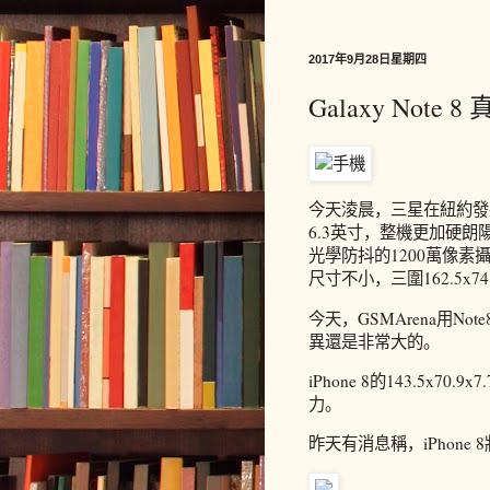
2017年9月28日星期四
Galaxy Note 8
今天淩晨，三星在紐約發布了G
6.3英寸，整機更加硬朗陽
光學防抖的1200萬像素攝
尺寸不小，三圍162.5x74.
今天，GSMArena用No
異還是非常大的。
iPhone 8的143.5x7
力。
昨天有消息稱，iPhone