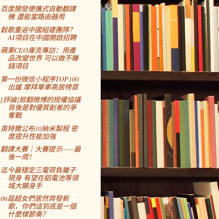
百度開發便攜式自動翻譯
機 還能當路由器用
穀歌重返中國組建團隊？
AI項目在中國開啟招聘
蘋果CEO庫克專訪：用產
品改變世界 可以做不賺
錢項目
第一份微信小程序TOP100
出爐 摩拜單車高居榜首
[評論]掀翻微博的授權協議
背後是對優質創者的爭
奪戰
英特爾公布10納米製程 密
度提升性能加強
翻譯大賽｜大賽提示——最
後一周！
迄今最穩定三電荷負離子
現身 有望在鋁電池等領
域大顯身手
06屆超女們居然齊發新
歌，你們這到底是一個
什麼樣節奏？