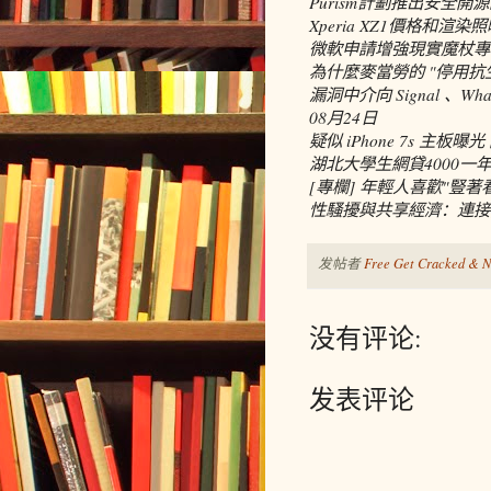
Purism計劃推出安全開源的L
Xperia XZ1價格和渲染
微軟申請增強現實魔杖專
為什麼麥當勞的 "停用
漏洞中介向 Signal 、W
08月24日
疑似 iPhone 7s 主板曝
湖北大學生網貸4000一
[專欄] 年輕人喜歡"豎著看
性騷擾與共享經濟：連接
发帖者
Free Get Cracked & N
没有评论:
发表评论