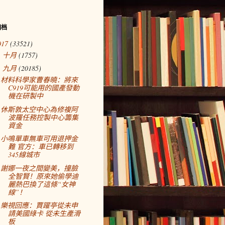
归档
017
(33521)
十月
(1757)
►
九月
(20185)
▼
材料科學家曹春曉：將來
C919可能用的國產發動
機在研製中
休斯敦太空中心為修複阿
波羅任務控製中心籌集
資金
小鳴單車無車可用退押金
難 官方：車已轉移到
345線城市
謝娜一夜之間變美，撞臉
全智賢！原來她偷學迪
麗熱巴換了這條“女神
線”！
樂視回應：賈躍亭從未申
請美國綠卡 從未生產滑
板