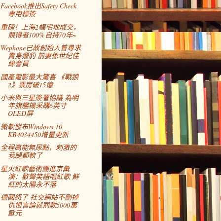
Facebook推出Safety Check
專用標簽
重磅！上海2幅宅地成交，
競得者100%自持70年~
Wephone已故創始人曾尋求
賣身獵豹 前妻係世紀佳
緣會員
國產電影最大驚喜 《戰狼
2》票房破15億
小米與三星簽署協議 為明
年旗艦機采購6英寸
OLED屏
微軟發布Windows 10
KB4034450增量更新
全程高能無尿點，刺激的
我腿都軟了
星火紅歌藝術團進京彙
演：歡聲笑語唱紅歌 鮮
紅的太陽永不落
德國怒了 社交網站不刪掉
仇恨言論就罰款5000萬
歐元