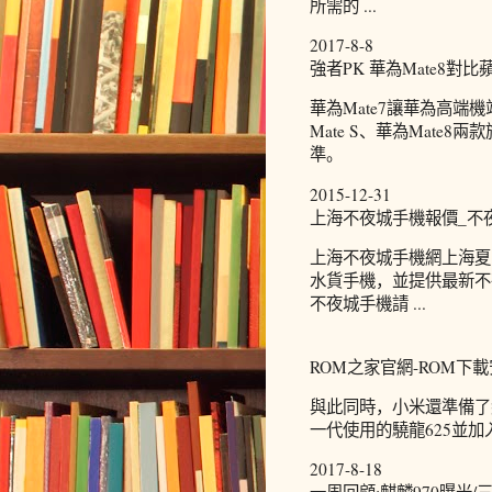
所需的 ...
2017-8-8
強者PK 華為Mate8對比蘋果iP
華為Mate7讓華為高
Mate S、華為Mat
準。
2015-12-31
上海不夜城手機報價_不
上海不夜城手機網上海夏
水貨手機，並提供最新不
不夜城手機請 ...
ROM之家官網-ROM下載
與此同時，小米還準備了紅米
一代使用的驍龍625並
2017-8-18