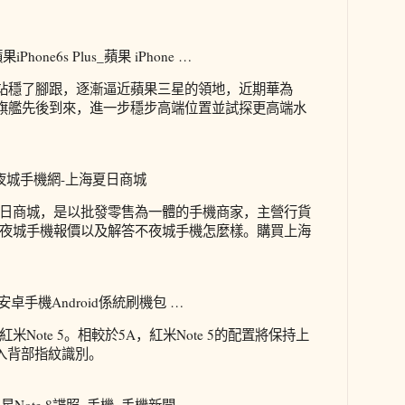
hone6s Plus_蘋果 iPhone …
端機站穩了腳跟，逐漸逼近蘋果三星的領地，近期華為
e8兩款旗艦先後到來，進一步穩步高端位置並試探更高端水
夜城手機網-上海夏日商城
日商城，是以批發零售為一體的手機商家，主營行貨
夜城手機報價以及解答不夜城手機怎麼樣。購買上海
安卓手機Android係統刷機包 …
Note 5。相較於5A，紅米Note 5的配置將保持上
加入背部指紋識別。