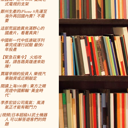
式電視的支架
鄭州生產的iPhone 8先運至
海外再回國內賣？不需
要
這部荒誕詭異充滿野心的
國產片，看著真爽！
中國新一代中低速磁浮列
車完成運行試驗 最快1
年投產
【緊急召集令】 火焰攻
城，請各路英雄速來助
陣！
賈躍亭頻約投資人 樂視汽
車融資或近期敲定
閱讀上海100勝 | 東方之睛
見證中國郵輪“黃金時
代”
李彥宏談公司風氣：風清
氣正才能有戰鬥力
[視頻]日本超級AI武士機器
人 可以解答遊客們的問
題