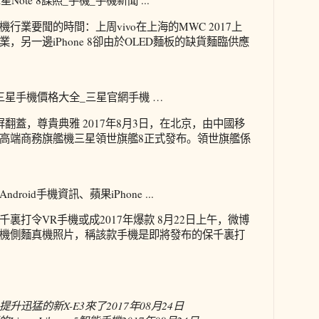
Note 8諜照_手機_手機新聞 ...
行業要聞的時間：上周vivo在上海的MWC 2017上
，另一邊iPhone 8卻由於OLED麵板的缺貨麵臨供應
三星手機價格大全_三星官網手機 …
翻蓋，尊貴典雅 2017年8月3日，在北京，由中國移
高端商務旗艦機三星領世旗艦8正式發布。領世旗艦係
oid手機資訊、蘋果iPhone ...
裏打令VR手機或成2017年爆款 8月22日上午，微博
機側麵真機照片，稱該款手機是即將發布的保千裏打
升迅猛的新X-E3來了
2017年08月24日