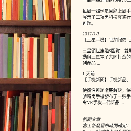
一周回顧:麒麟970曝光/三星
每周一照例是回顧上周手機
展示了三項黑科技震驚行業
難題。
2017-7-3
【三星手機】官網報價_
三星領世旗艦8圖賞：雙屏
動與三星電子共同打造的
列產品 ...
1 天前
【手機新聞】手機新品、Andr
便攜性難題徹底解決，保千
號時尚手機發布了一張手
令VR手機二代新品 ...
相關文章
富士新品發布時間確定：提