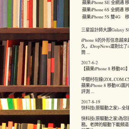
蘋果iPhone SE 全網通
移
蘋果iPhone 6S 全網通
移
蘋果iPhone 5S 雙4G
移
三星設計師大讚Galaxy S
iPhone 8的外形信息
久，iDropNews還對比了i
筒 ...
2017-6-2
【蘋果iPhone 8 移動4G
中關村在線(ZOL.COM.
蘋果iPhone 8 移動4G圖
評測 ...
2017-8-19
快科技(原驅動之家)--
快科技(原驅動之家)為
務。老牌的驅動下載頻道