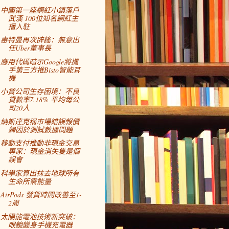
中國第一座網紅小鎮落戶
武漢 100位知名網紅主
播入駐
惠特曼再次辟謠：無意出
任Uber董事長
應用代碼暗示Google將攜
手第三方推Bisto智能耳
機
小貸公司生存困境：不良
貸款率7.18% 平均每公
司20人
納斯達克稱市場錯誤報價
歸因於測試數據問題
移動支付推動非現金交易
專家：現金消失隻是個
誤會
科學家算出抹去地球所有
生命所需能量
AirPods 發貨時間改善至1-
2周
太陽能電池技術新突破：
眼鏡變身手機充電器