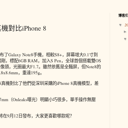
博客
2
▼
 真機對比iPhone 8
alaxy Note8手機，相較S8+，屏幕增大0.1寸到
剛，標配6GB RAM，加入S Pen，全球首個搭載雙OS
像頭，光圈最大F1.7。雖然依舊是全麵屏，但Note8的
8x8.6mm，重達195g。
te8真機對比了他們從深圳采購的iPhone 8真機模型，差
0.9x7.7mm（Onleaks曝光）明顯小巧很多，單手操作無壓
 8將在9月12日發布，大家更喜歡哪款呢？