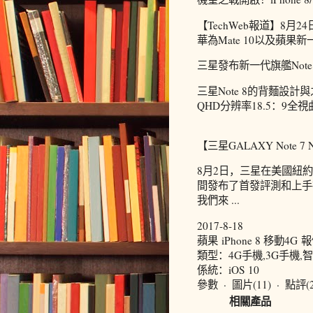
【TechWeb報道】8月24
華為Mate 10以及蘋果新
三星發布新一代旗艦Note 
三星Note 8的背麵設計與
QHD分辨率18.5：9全
【三星GALAXY Note 
8月2日，三星在美國紐約
間發布了首發評測和上手
我們來 ...
2017-8-18
蘋果 iPhone 8 移動4
類型：4G手機,3G手機,
係統：iOS 10
參數 · 圖片(11) · 點評(2
相關產品