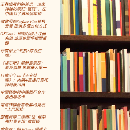
王菲姚晨們的首選，這家
神秘的網紅“醫院”，在
中國到了第20個年頭
微軟發布Surface Plus銷售
套餐 提供多個支付方式
OKCoin：即刻起停止注冊
充值 並逐步關停相關業
務
你有患上“戰狼2綜合症”
嗎？
《福布斯》最新富豪榜：
蓋茨稱雄 馬雲華人第一
14歲少年玩《王者榮
耀》：內購+直播打賞花
掉母親10萬
中國移動與中國銀行合作
推出聯名卡
電信詐騙舍常規套路竟敢
“上門服務”
服務員穿二維碼T恤“催菜
先打賞五塊”遭質疑
懷舊風：把 iPhone 變成老