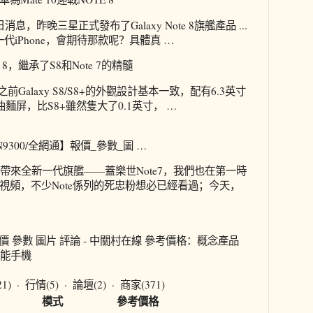
日消息，昨晚三星正式發布了Galaxy Note 8旗艦產品 ...
一代iPhone，會期待那款呢？具體真 …
8，繼承了S8和Note 7的精髓
之前Galaxy S8/S8+的外觀設計基本一致，配有6.3英寸
視曲麵屏，比S8+雖然隻大了0.1英寸， …
7 N9300/全網通】報價_參數_圖 …
帶來全新一代旗艦——蓋樂世Note7，我們也在第一時
視頻，不少Note係列的死忠粉想必已經看過；今天，
G 報價 參數 圖片 評論 - 中關村在線 參考價格：概念產品
智能手機
1) · 行情(5) · 論壇(2) · 商家(371)
模式
參考價格