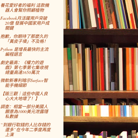
養花愛好者的福利 這款機
器人會幫你照顧植物
Facebook月活躍用戶突破
20億 發展中國家用戶成
關鍵
抱歉，你期待了那麼久的
「黃皮子墳」不及格！
Python 是增長最快的主流
編程語言
劇史最高：《權力的遊
戲》第七季第七集收視
總量高達1650萬次
微軟新專利暗示Surface智
能手機細節
【毀三觀｜這些中國人良
心大大地壞了！】
調查：相當一部分美國人
願意為1000美元泄露隱
私數據
“到銀行取錢的人比存錢的
還多”在今年二季度再度
上演