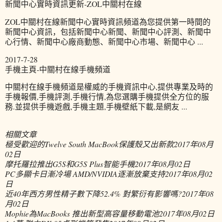
新聞中心實時資訊更新-ZOL中關村在線
ZOL中關村在線新聞中心實時資訊頻道為您提供第一時間的
新聞中心資訊，包括新聞中心新聞、新聞中心評測、新聞中
心行情、新聞中心廠商動態、新聞中心市場、新聞中心 ...
2017-7-28
手機主頁-中關村在線手機頻道
中關村在線手機頻道是權威的手機資訊中心,提供專業及時的
手機報價,手機評測,手機行情,為您選購手機提供全方位的服
務.並提供手機遊戲,手機主題,手機壁紙下載,是網友 ...
相關文章
極受歡迎的Twelve South MacBook保護殼又出新款
2017年08月
02日
摩托羅拉推出G5S和G5S Plus智能手機
2017年08月02日
PC多顯卡日漸冷場 AMD/NVIDIA逐漸放棄支持
2017年08月02
日
近40年西方男性精子數下降52.4% 對繁衍有影響嗎?
2017年08
月02日
Mophie為MacBooks 推出新型高容量移動電池
2017年08月02日