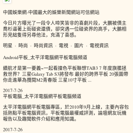
中國娛樂網-中國最大的娛樂新聞網站可信網站
今日片方曝光了一段令人啼笑皆非的喜劇片段，大鵬被債主
喬杉逼著上街碰瓷還債，卻突遇一位碰瓷界的高手，大鵬相
形見絀隻得另尋他法，充滿了喜感。
明星 · 時尚 · 時尚資訊 · 電視 · 圖片 · 電視資訊
Android平板_太平洋電腦網平板電腦頻道
續航才是第一要義~一起看撞色平板聯想TAB3 7 年度旗艦拯
救世界？三星Galaxy Tab S3將發布 最好的跨界平板 20張圖帶
你走進華為攬閱M2青春版 三星10寸平板 ...
2017-7-26
平板電腦_太平洋電腦網平板電腦頻道
太平洋電腦網平板電腦專區，於2010年9月上線，主要內容包
括熱點平板電腦資訊，平板電腦最權威評測，論壇網友玩機
報告以及趣聞軟件介紹和應用知識。
2017-7-26