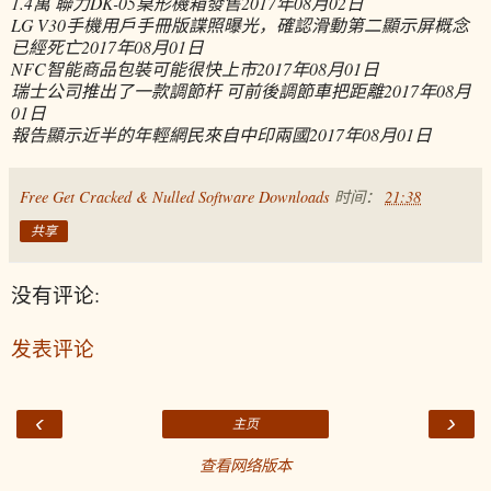
1.4萬 聯力DK-05桌形機箱發售
2017年08月02日
LG V30手機用戶手冊版諜照曝光，確認滑動第二顯示屏概念
已經死亡
2017年08月01日
NFC智能商品包裝可能很快上市
2017年08月01日
瑞士公司推出了一款調節杆 可前後調節車把距離
2017年08月
01日
報告顯示近半的年輕網民來自中印兩國
2017年08月01日
Free Get Cracked & Nulled Software Downloads
时间：
21:38
共享
没有评论:
发表评论
‹
›
主页
查看网络版本