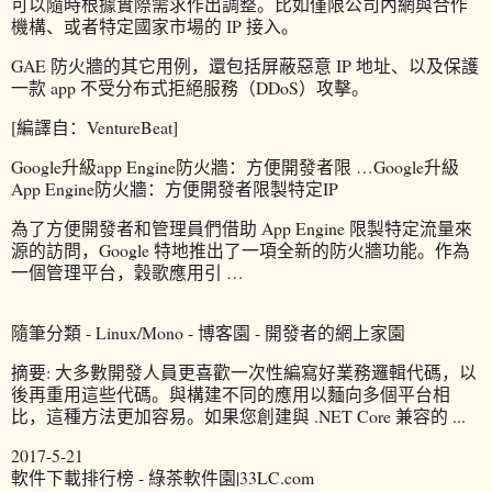
可以隨時根據實際需求作出調整。比如僅限公司內網與合作
機構、或者特定國家市場的 IP 接入。
GAE 防火牆的其它用例，還包括屏蔽惡意 IP 地址、以及保護
一款 app 不受分布式拒絕服務（DDoS）攻擊。
[編譯自：VentureBeat]
Google升級app Engine防火牆：方便開發者限 …Google升級
App Engine防火牆：方便開發者限製特定IP
為了方便開發者和管理員們借助 App Engine 限製特定流量來
源的訪問，Google 特地推出了一項全新的防火牆功能。作為
一個管理平台，穀歌應用引 …
隨筆分類 - Linux/Mono - 博客園 - 開發者的網上家園
摘要: 大多數開發人員更喜歡一次性編寫好業務邏輯代碼，以
後再重用這些代碼。與構建不同的應用以麵向多個平台相
比，這種方法更加容易。如果您創建與 .NET Core 兼容的 ...
2017-5-21
軟件下載排行榜 - 綠茶軟件園|33LC.com