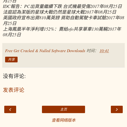
月25日
IDC報告：PC出貨量繼續下跌 台式機最受傷
2017年08月25日
法庭認為潔版的星球大戰仍然是星球大戰
2017年08月25日
英國政府宣布出資810萬英鎊 資助自動駕駛卡車試驗
2017年08
月25日
上海鳳凰半年淨利增152%：賣給ofo共享單車130萬輛
2017年
08月25日
Free Get Cracked & Nulled Software Downloads
时间：
10:41
共享
没有评论:
发表评论
‹
›
主页
查看网络版本