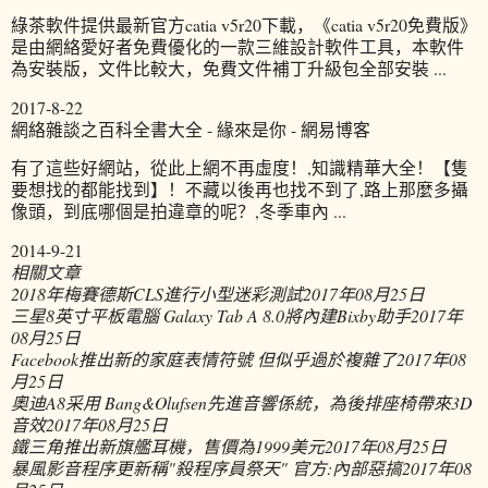
綠茶軟件提供最新官方catia v5r20下載，《catia v5r20免費版》
是由網絡愛好者免費優化的一款三維設計軟件工具，本軟件
為安裝版，文件比較大，免費文件補丁升級包全部安裝 ...
2017-8-22
網絡雜談之百科全書大全 - 緣來是你 - 網易博客
有了這些好網站，從此上網不再虛度！,知識精華大全！【隻
要想找的都能找到】！不藏以後再也找不到了,路上那麼多攝
像頭，到底哪個是拍違章的呢？,冬季車內 ...
2014-9-21
相關文章
2018年梅賽德斯CLS進行小型迷彩測試
2017年08月25日
三星8英寸平板電腦 Galaxy Tab A 8.0將內建Bixby助手
2017年
08月25日
Facebook推出新的家庭表情符號 但似乎過於複雜了
2017年08
月25日
奧迪A8采用 Bang&Olufsen先進音響係統，為後排座椅帶來3D
音效
2017年08月25日
鐵三角推出新旗艦耳機，售價為1999美元
2017年08月25日
暴風影音程序更新稱"殺程序員祭天" 官方:內部惡搞
2017年08