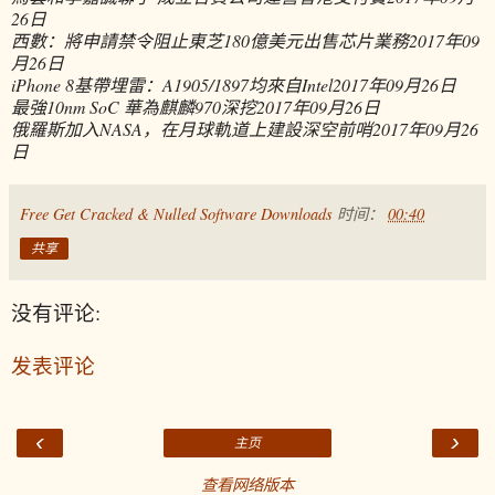
26日
西數：將申請禁令阻止東芝180億美元出售芯片業務
2017年09
月26日
iPhone 8基帶埋雷：A1905/1897均來自Intel
2017年09月26日
最強10nm SoC 華為麒麟970深挖
2017年09月26日
俄羅斯加入NASA，在月球軌道上建設深空前哨
2017年09月26
日
Free Get Cracked & Nulled Software Downloads
时间：
00:40
共享
没有评论:
发表评论
‹
›
主页
查看网络版本