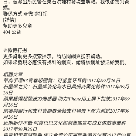
日，被派出所民警在東石洪塘村發現並解救。我很想找到爸
媽。
聯係方式:@微博打拐
[詳情]
幫助更多兒童
404 公益
@微博打拐
更多幫助更多搜索提示，請訪問網頁搜索幫助。
如果您發現必應沒有找到的網頁，請將該網址發送給我們。
相關文章
華為手環B3青春版圖賞：可當藍牙耳機
2017年09月26日
石墨烯之父：石墨烯淡化海水已具備商業化條件
2017年09月
26日
蘋果獲得超聲波力傳感器 助力iPhone用上屏下指紋
2017年09
月26日
網聯與銀行和支付寶開啟全麵支付場景下壓力測試
2017年09
月26日
近期動作不斷 阿裏巴巴文化娛樂集團宣布成立遊戲事業群
2017年09月26日
馬雲和李嘉誠聯手 成立合資公司運營香港支付寶
2017年09月