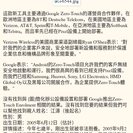
這款新工具主要通過Google Zero-Touch的運營商合作夥伴，在
歐洲地區主要為BT和 Deutsche Telekom，在美國地區主要為
Verizon, AT&T, Sprint和T-Mobile，在亞洲地區主要為Softbank
和Telstra。而且率先已經在Pixel設備上開始部署。
Verizon Wireless的美國商業渠道副總裁Ryan O'Shea表示："對
於我們的企業客戶來說，安全地部署新設備和服務對於保護
企業信息和機構品牌形象至關重要。"
Google表示："Android的Zero-Touch項目允許我們的客戶無縫
安全地啟動和運行，我們很高興的看到已經支持Pixel設備，
而我們已經和Samsung, Huawei, Sony, LG Electronics, HMD
Global Oy以及黑莓公司開展合作，為企業提供Zero-Touch體
驗。"
沒有找到與 [圖]簡化辦公設備設置和部署 Google推出Zero-
Touch Enrolment 相關的結果。沒有找到您要的結果但我們可
以幫他找到親人姓名：江濤（後起名）
性別：男
出生日期：2005年6月12日（估計）
詳情描述：今年七歲半，剛出生就被非法抱養。2005年9月2