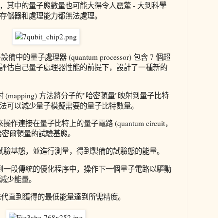
，其中的量子態數量也可能大得令人震驚 - 大到科學
存儲器和處理能力都無法處理。
中的量子處理器 (quantum processor) 包含 7 個超
評估自己量子處理器性能的前提下，設計了一種新的
(mapping) 方法將分子的"哈密頓量"映射到量子比特
法可以減少量子模擬需要的量子比特數量。
連接在量子比特上的量子電路 (quantum circuit，
哈密爾頓量的試驗基態。
試驗基態，並進行測量，得到製備的試驗態的能量。
到一段傳統的優化程序中，操作下一個量子電路以驅動
減少能量。
 4 迭代直到獲得的最低能量達到所需精度。