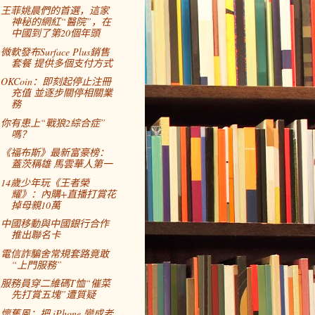
王菲姚晨們的首選，這家
神秘的網紅“醫院”，在
中國到了第20個年頭
微軟發布Surface Plus銷售
套餐 提供多個支付方式
OKCoin：即刻起停止注冊
充值 並逐步關停相關業
務
你有患上“戰狼2綜合症”
嗎？
《福布斯》最新富豪榜：
蓋茨稱雄 馬雲華人第一
14歲少年玩《王者榮
耀》：內購+直播打賞花
掉母親10萬
中國移動與中國銀行合作
推出聯名卡
電信詐騙舍常規套路竟敢
“上門服務”
服務員穿二維碼T恤“催菜
先打賞五塊”遭質疑
懷舊風：把 iPhone 變成老