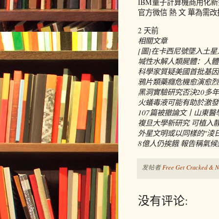
IBM量子計算機商用化新
官方微信 熱 文 華為需改
2 天前
相關文章
[圖]在卡西尼號墜入土
堿性水解人類屍體：人體
科學家質疑美國首批基因
鴉片類藥癮危機愈演愈烈
黑洞實驗研究否決20多
火蟻毒液可能有助於激發
107篇被撤論文丨山東
複旦大學新研究 可植入
外星文明或以同樣的"淩
8億人仍挨餓 報告稱氣
发帖者
Free Get Cracked & N
没有评论: