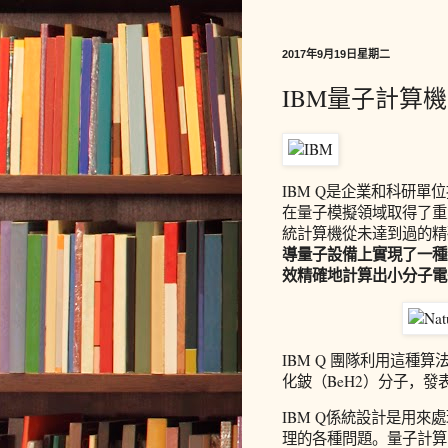
2017年9月19日星期二
IBM量子計算
IBM Q是企業和科研
在量子模擬領域取得了重
統計算機從未達到過的精
導量子設備上實現了一種
效精確地計算出小分子電
IBM Q 團隊利用這
化鈹（BeH2）分子，
IBM Q係統設計是用
理的各種問題。量子計算