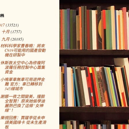
归档
017
(33521)
十月
(1757)
►
九月
(20185)
▼
材料科學家曹春曉：將來
C919可能用的國產發動
機在研製中
休斯敦太空中心為修複阿
波羅任務控製中心籌集
資金
小鳴單車無車可用退押金
難 官方：車已轉移到
345線城市
謝娜一夜之間變美，撞臉
全智賢！原來她偷學迪
麗熱巴換了這條“女神
線”！
樂視回應：賈躍亭從未申
請美國綠卡 從未生產滑
板