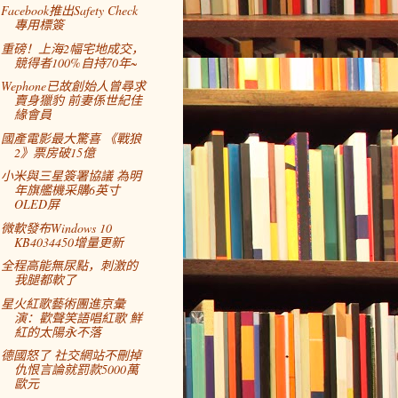
Facebook推出Safety Check
專用標簽
重磅！上海2幅宅地成交，
競得者100%自持70年~
Wephone已故創始人曾尋求
賣身獵豹 前妻係世紀佳
緣會員
國產電影最大驚喜 《戰狼
2》票房破15億
小米與三星簽署協議 為明
年旗艦機采購6英寸
OLED屏
微軟發布Windows 10
KB4034450增量更新
全程高能無尿點，刺激的
我腿都軟了
星火紅歌藝術團進京彙
演：歡聲笑語唱紅歌 鮮
紅的太陽永不落
德國怒了 社交網站不刪掉
仇恨言論就罰款5000萬
歐元