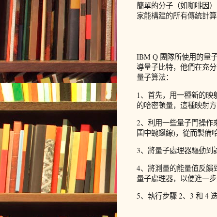
簡單的分子（如咖啡因）
家能構建的所有傳統計算
IBM Q 團隊所使用的量子設備
導量子比特，他們在充分
量子算法：
1、首先，用一種新的映射 
的哈密頓量，這種映射方
2、利用一些量子門操作來操作
圖中蜿蜒線)，從而製備
3、將量子處理器驅動到
4、將測量的能量值反饋
量子處理器，以便進一步
5、執行步驟 2、3 和