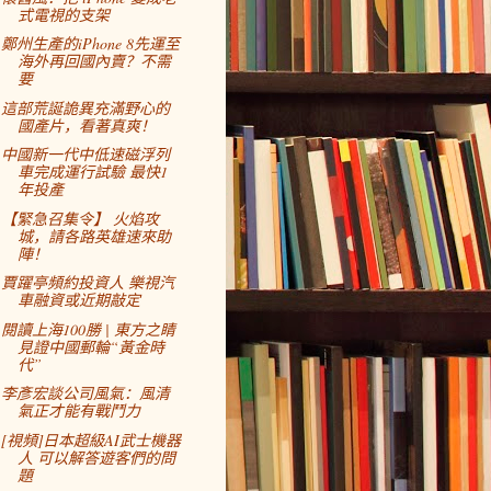
式電視的支架
鄭州生產的iPhone 8先運至
海外再回國內賣？不需
要
這部荒誕詭異充滿野心的
國產片，看著真爽！
中國新一代中低速磁浮列
車完成運行試驗 最快1
年投產
【緊急召集令】 火焰攻
城，請各路英雄速來助
陣！
賈躍亭頻約投資人 樂視汽
車融資或近期敲定
閱讀上海100勝 | 東方之睛
見證中國郵輪“黃金時
代”
李彥宏談公司風氣：風清
氣正才能有戰鬥力
[視頻]日本超級AI武士機器
人 可以解答遊客們的問
題