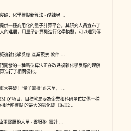
破：化學模擬新算法 - 酷辣蟲 ...
單位提供一種商用化的量子計算平台。其研究人員宣布了
大的進展，用量子計算機進行化學模擬，可以達到傳
擬複雜化學反應-產業觀察-軟件 …
家們開發的一種新型算法正在改進複雜化學反應的理解
算進行了相關優化。
重大突破！"量子霸權"雖未至， …
BM Q"項目，目標就是要為企業和科研單位提供一種
算機所能模擬 的最大的氫化鈹（BeH2 ...
國陸軍雲服務大單 - 雲服務_雲計 …