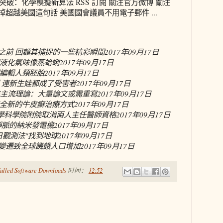
突破：化學模擬新算法 RSS 訂閱 關注官方微博 關注
掉超越美國這句話 美國國會議員不用電子郵件 ...
星之前 回顧其捕捉的一些精彩瞬間
2017年09月17日
液化氣味像蒸蛤蜊
2017年09月17日
編輯人類胚胎
2017年09月17日
 連新生娃都成了受害者
2017年09月17日
年主流理論：大量論文或需重寫
2017年09月17日
全新的牛皮癬治療方式
2017年09月17日
醫學科學院附院取消兩人主任醫師資格
2017年09月17日
靜脈的納米發電機
2017年09月17日
日觀測法"找到地球
2017年09月17日
候變遷致全球饑餓人口增加
2017年09月17日
ulled Software Downloads
时间：
12:52