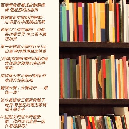
百度開發便攜式自動翻譯
機 還能當路由器用
穀歌重返中國組建團隊？
AI項目在中國開啟招聘
蘋果CEO庫克專訪：用產
品改變世界 可以做不賺
錢項目
第一份微信小程序TOP100
出爐 摩拜單車高居榜首
[評論]掀翻微博的授權協議
背後是對優質創者的爭
奪戰
英特爾公布10納米製程 密
度提升性能加強
翻譯大賽｜大賽提示——最
後一周！
迄今最穩定三電荷負離子
現身 有望在鋁電池等領
域大顯身手
06屆超女們居然齊發新
歌，你們這到底是一個
什麼樣節奏？