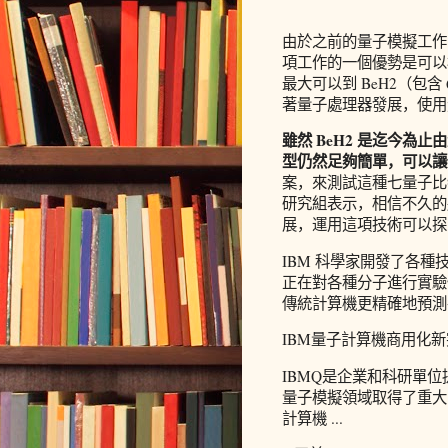
由於之前的量子模擬工作
項工作的一個優勢是可以
最大可以到 BeH2（包含
著量子處理器發展，使用
雖然 BeH2 是迄今為
型仍然足夠簡單，可以讓
案，來測試這種七量子比
研究組表示，相信不久的
展，運用這項技術可以探
IBM 科學家開發了各
正在對各種分子進行實驗
傳統計算機更精確地預測
IBM量子計算機商用化新突
IBMQ是企業和科研單
量子模擬領域取得了重大
計算機 ...