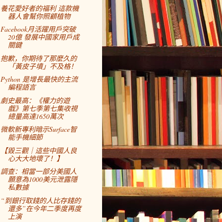
養花愛好者的福利 這款機
器人會幫你照顧植物
Facebook月活躍用戶突破
20億 發展中國家用戶成
關鍵
抱歉，你期待了那麼久的
「黃皮子墳」不及格！
Python 是增長最快的主流
編程語言
劇史最高：《權力的遊
戲》第七季第七集收視
總量高達1650萬次
微軟新專利暗示Surface智
能手機細節
【毀三觀｜這些中國人良
心大大地壞了！】
調查：相當一部分美國人
願意為1000美元泄露隱
私數據
“到銀行取錢的人比存錢的
還多”在今年二季度再度
上演