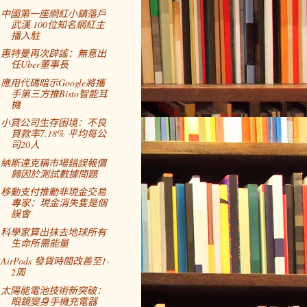
中國第一座網紅小鎮落戶
武漢 100位知名網紅主
播入駐
惠特曼再次辟謠：無意出
任Uber董事長
應用代碼暗示Google將攜
手第三方推Bisto智能耳
機
小貸公司生存困境：不良
貸款率7.18% 平均每公
司20人
納斯達克稱市場錯誤報價
歸因於測試數據問題
移動支付推動非現金交易
專家：現金消失隻是個
誤會
科學家算出抹去地球所有
生命所需能量
AirPods 發貨時間改善至1-
2周
太陽能電池技術新突破：
眼鏡變身手機充電器