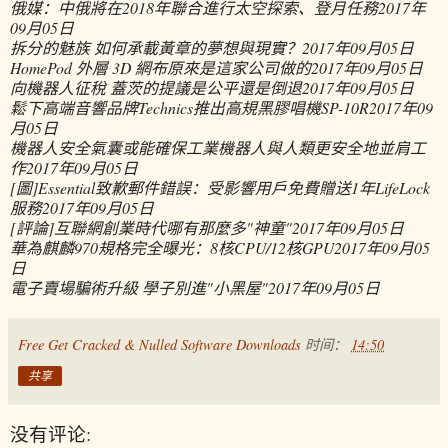
俄媒：中俄將在2018年聯合進行太空探索、登月任務
2017年
09月05日
拆分的魅族 如何承載黃章的夢想與現實？
2017年09月05日
HomePod 外層 3D 網布原來是這家公司做的
2017年09月05日
向機器人征稅 蓋茨的提議是公平還是倒退
2017年09月05日
鬆下高端音響品牌Technics推出高規黑膠唱機SP-10R
2017年09
月05日
機器人安全氣囊或能確保工業機器人與人類更安全地並肩工
作
2017年09月05日
[圖]Essential致歉郵件錯誤：受影響用戶免費贈送1年LifeLock
服務
2017年09月05日
[評論]互聯網創業時代哪有那麼多"神童"
2017年09月05日
華為麒麟970規格完全曝光：8核CPU/12核GPU
2017年09月05
日
電子賣場騙術升級 學子別進"小黑屋"
2017年09月05日
Free Get Cracked & Nulled Software Downloads
时间：
14:50
共享
没有评论: