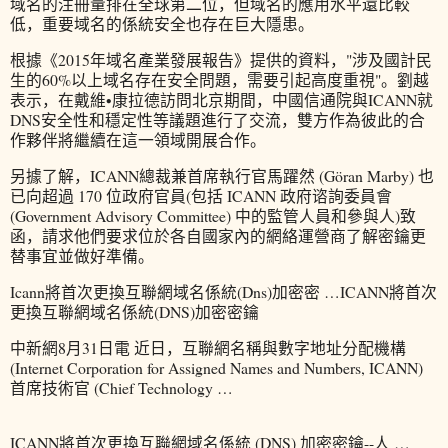
域名的注冊量排在全球第二位，但域名的應用水平還比較
低，重要域名的係統安全也存在巨大隱患。
根據《2015年域名產業發展報告》提供的資料，"涉及國計民
生的60%以上域名存在安全問題，需要引起高度重視"。劉越
表示，在戴維•康拉德訪問北京期間，中國信通院與ICANN就
DNS安全性和穩定性等議題進行了交流，雙方作為彼此的合
作夥伴將繼續在這一領域開展合作。
另據了解，ICANN總裁兼首席執行官馬躍然 (Göran Marby) 也
已向超過 170 位政府官員(包括 ICANN 政府谘詢委員會
(Government Advisory Committee) 中的監管人員和參與人)致
函，請求他們要求位於各自國家內的網絡運營商了解密鑰更
替事宜並做好準備。
Icann將首次更換互聯網域名係統(Dns)加密密 …ICANN將首次
更換互聯網域名係統(DNS)加密密鑰
中新網8月31日電 近日，互聯網名稱與數字地址分配機構
(Internet Corporation for Assigned Names and Numbers, ICANN)
首席技術官 (Chief Technology …
ICANN將首次更換互聯網域名係統 (DNS) 加密密鑰--人 …