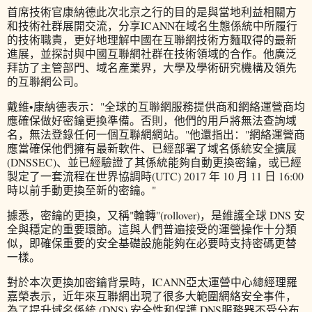
首席技術官康納德此次北京之行的目的是與當地利益相關方
和技術社群展開交流，分享ICANN在域名生態係統中所履行
的技術職責，更好地理解中國在互聯網技術方麵取得的最新
進展，並探討與中國互聯網社群在技術領域的合作。他廣泛
拜訪了主管部門、域名產業界，大學及學術研究機構及領先
的互聯網公司。
戴維•康納德表示："全球的互聯網服務提供商和網絡運營商均
應確保做好密鑰更換準備。否則，他們的用戶將無法查詢域
名，無法登錄任何一個互聯網網站。"他還指出："網絡運營商
應當確保他們擁有最新軟件、已經部署了域名係統安全擴展
(DNSSEC)、並已經驗證了其係統能夠自動更換密鑰，或已經
製定了一套流程在世界協調時(UTC) 2017 年 10 月 11 日 16:00
時以前手動更換至新的密鑰。"
據悉，密鑰的更換，又稱"輪轉"(rollover)，是維護全球 DNS 安
全與穩定的重要環節。這與人們普遍接受的運營操作十分類
似，即確保重要的安全基礎設施能夠在必要時支持密碼更替
一樣。
對於本次更換加密鑰背景時，ICANN亞太運營中心總經理羅
嘉榮表示，近年來互聯網出現了很多大範圍網絡安全事件，
為了提升域名係統 (DNS) 安全性和保護 DNS服務器不受分布