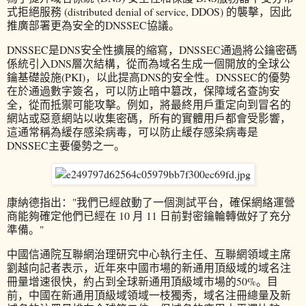
式拒絕服務 (distributed denial of service, DDOS) 的襲擊，因此
推廣部署更為安全的DNSSEC協議。
DNSSEC是DNS安全性擴展的縮寫，DNSSEC通過將公鑰密碼
係統引入DNS層次結構，從而為域名生成一個開放的全球公
鑰基礎設施(PKI)，以此提高DNS的安全性。DNSSEC的優勢
在於通過數字簽名，可以防止暗中篡改，保障域名查詢安
全，從而抵禦可能攻擊。例如，將最終用戶重定向到冒名的
網站或惡意網站以收集密碼，所有的實體用戶都會受影響，
這通常稱為緩存感染病毒，可以防止緩存感染病毒是
DNSSEC主要優勢之一。
康納德指出："我們已經啟動了一個測試平台，確保網絡運營
商能夠確定他們已經在 10 月 11 日前對密鑰輪轉做好了充分
準備。"
中國信通院互聯網治理研究中心執行主任、互聯網領域主席
劉越向記者表示，近年來中國市場的新通用頂級域的域名注
冊量增速很快，約占到全球新通用頂級域市場的50%。目
前，中國在新通用頂級域領域一枝獨秀，域名注冊總量及新