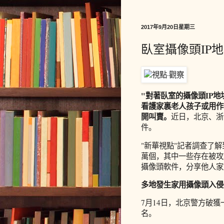
2017年9月20日星期三
臥室攝像頭IP
"對著臥室的攝像頭IP地
看護家裏老人孩子或用作
開叫賣。
近日，北京、浙
件。
"新華視點"記者調查了解
萬個，其中一些存在被攻
攝像頭軟件，分享他人家
多地發生家用攝像頭入侵
7月14日，北京警方破
名。