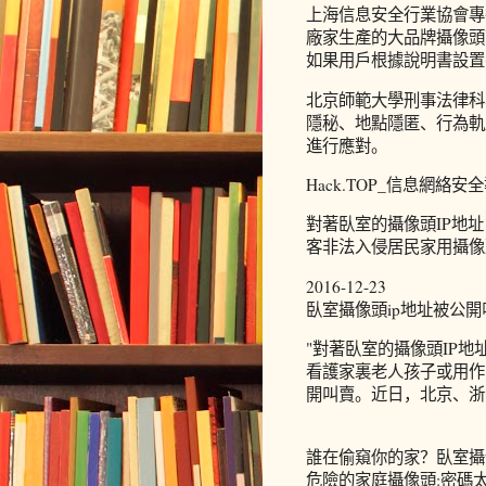
上海信息安全行業協會專
廠家生產的大品牌攝像頭
如果用戶根據說明書設置
北京師範大學刑事法律科
隱秘、地點隱匿、行為軌
進行應對。
Hack.TOP_信息網絡安
對著臥室的攝像頭IP地
客非法入侵居民家用攝像
2016-12-23
臥室攝像頭ip地址被公
"對著臥室的攝像頭IP地
看護家裏老人孩子或用作
開叫賣。近日，北京、浙
誰在偷窺你的家？臥室攝
危險的家庭攝像頭:密碼