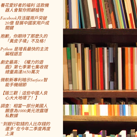
養花愛好者的福利 這款機
器人會幫你照顧植物
Facebook月活躍用戶突破
20億 發展中國家用戶成
關鍵
抱歉，你期待了那麼久的
「黃皮子墳」不及格！
Python 是增長最快的主流
編程語言
劇史最高：《權力的遊
戲》第七季第七集收視
總量高達1650萬次
微軟新專利暗示Surface智
能手機細節
【毀三觀｜這些中國人良
心大大地壞了！】
調查：相當一部分美國人
願意為1000美元泄露隱
私數據
“到銀行取錢的人比存錢的
還多”在今年二季度再度
上演