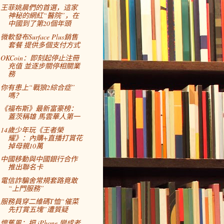
王菲姚晨們的首選，這家
神秘的網紅“醫院”，在
中國到了第20個年頭
微軟發布Surface Plus銷售
套餐 提供多個支付方式
OKCoin：即刻起停止注冊
充值 並逐步關停相關業
務
你有患上“戰狼2綜合症”
嗎？
《福布斯》最新富豪榜：
蓋茨稱雄 馬雲華人第一
14歲少年玩《王者榮
耀》：內購+直播打賞花
掉母親10萬
中國移動與中國銀行合作
推出聯名卡
電信詐騙舍常規套路竟敢
“上門服務”
服務員穿二維碼T恤“催菜
先打賞五塊”遭質疑
懷舊風：把 iPhone 變成老