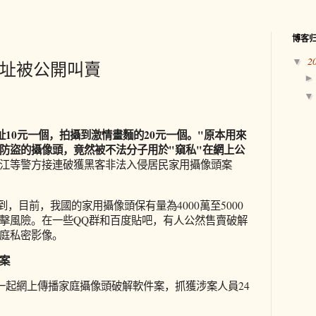
博客
2
▼
地址被公開叫賣
址10元一個，拍攝到激情畫麵的20元一個。"原本用來
防盜的攝像頭，竟然被不法分子用於"窺私"在網上公
江等警方接連破獲黑客非法入侵居民家用攝像頭案
到，目前，我國的家用攝像頭保有量為4000萬至5000
擊風險。在一些QQ群和百度貼吧，有人公然售賣破解
庭私密影像。
案
獲一起網上傳播家庭攝像頭破解軟件案，抓獲涉案人員24