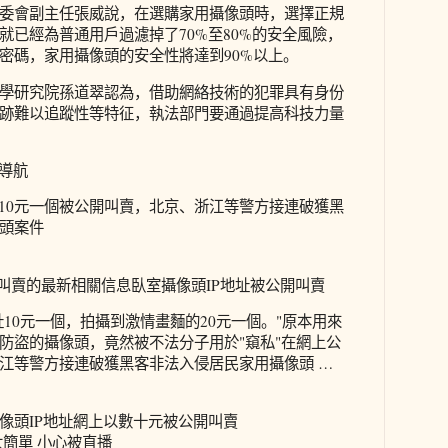
委會副主任張威說，在選購家用攝像頭時，選擇正規
就已經為普通用戶過濾掉了70%至80%的安全風險，
密碼，家用攝像頭的安全性將達到90%以上。
學研究院孫道翠認為，借助網絡技術的犯罪具有身份
跡難以追蹤性等特征，執法部門要通過提高科技力量
全導航
址10元一個被公開叫賣，北京、浙江等警方接連破獲黑
頭案件
開叫賣的最新相關信息臥室攝像頭IP地址被公開叫賣
址10元一個，拍攝到激情畫麵的20元一個。"原本用來
防盜的攝像頭，竟然被不法分子用於"窺私"在網上公
江等警方接連破獲黑客非法入侵居民家用攝像頭 …
像頭IP地址網上以數十元被公開叫賣
太簡單 小心被直播