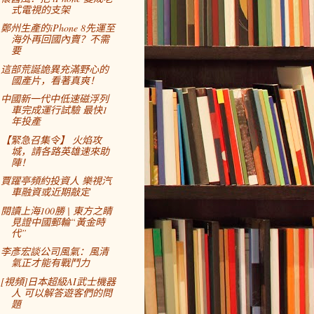
式電視的支架
鄭州生產的iPhone 8先運至
海外再回國內賣？不需
要
這部荒誕詭異充滿野心的
國產片，看著真爽！
中國新一代中低速磁浮列
車完成運行試驗 最快1
年投產
【緊急召集令】 火焰攻
城，請各路英雄速來助
陣！
賈躍亭頻約投資人 樂視汽
車融資或近期敲定
閱讀上海100勝 | 東方之睛
見證中國郵輪“黃金時
代”
李彥宏談公司風氣：風清
氣正才能有戰鬥力
[視頻]日本超級AI武士機器
人 可以解答遊客們的問
題