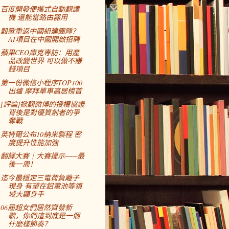
百度開發便攜式自動翻譯
機 還能當路由器用
穀歌重返中國組建團隊？
AI項目在中國開啟招聘
蘋果CEO庫克專訪：用產
品改變世界 可以做不賺
錢項目
第一份微信小程序TOP100
出爐 摩拜單車高居榜首
[評論]掀翻微博的授權協議
背後是對優質創者的爭
奪戰
英特爾公布10納米製程 密
度提升性能加強
翻譯大賽｜大賽提示——最
後一周！
迄今最穩定三電荷負離子
現身 有望在鋁電池等領
域大顯身手
06屆超女們居然齊發新
歌，你們這到底是一個
什麼樣節奏？