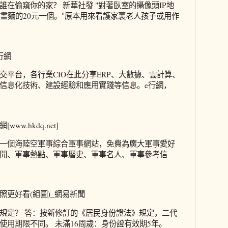
在偷窺你的家？ 新華社發 "對著臥室的攝像頭IP地
情畫麵的20元一個。"原本用來看護家裏老人孩子或用作
行網
社交平台，各行業CIO在此分享ERP、大數據、雲計算、
信息化技術、建設經驗和應用實踐等信息。e行網，
w.hkdq.net]
一個海陸空軍事綜合軍事網站，免費為廣大軍事愛好
聞、軍事熱點、軍事曆史、軍事名人、軍事參考信
照更好看(組圖)_網易新聞
規定？ 答：按新修訂的《居民身份證法》規定，二代
使用期限不同。 未滿16周歲：身份證有效期5年。