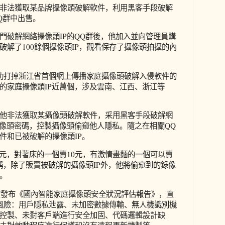
非法獲取某品牌攝像頭破解軟件，利用黑客手段破解
Q群中出售。
門破解網絡攝像頭IP的QQ群後，他加入並向管理員購
破解了100餘個攝像頭IP，觀看保存了攝像頭拍攝的內
功打掉浙江省首個網上傳播家庭攝像頭破解入侵軟件的
的家庭攝像頭IP近萬個，涉及雲南、江西、浙江等
他非法獲取某攝像頭破解軟件，采用黑客手段破解網
攝像頭密碼，控製攝像頭偷窺他人隱私。隨之在相關QQ
件和已被破解的攝像頭IP。
5元，對著床的一個賣10元，有激情畫麵的一個可以賣
某稱，除了販賣被破解的攝像頭IP外，他將偷窺到的錄像
。
驗室發布《國內智能家庭攝像頭安全狀況評估報告》，直
風險：用戶隱私泄露、未加密數據傳輸、無人機識別機
控製、未對客戶端進行安全加固、代碼邏輯設計缺