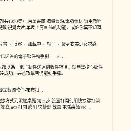
共1350集）,百萬書庫 海量資源,電腦素材 實用教程,
視頻 視覺大片,單反上有80％的功能，或許你真不知道,
的照片書 · 博客 · 加載中 · 相冊 · 緊身衣美少女誘惑
對已送達的電子郵件動手腳！ | E …
多數人都以為，電子郵件送達到收件箱後，就無需擔心郵件
達成功，惡意攻擊者仍能動手腳。
q獨立截圖軟件-布布扣 …
快捷方式到電腦桌麵 第三步,設置打開使用快捷鍵打開
tp 獨立 ges 打開 應用 快捷鍵 截圖 電腦桌麵 src ...