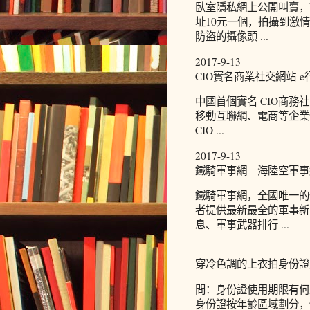
臥室隱私網上公開叫賣，誰
址10元一個，拍攝到激
防盜的攝像頭 ...
2017-9-13
CIO實名商業社交網站-e
中國首個實名 CIO商務
移動互聯網、電商等企業
CIO ...
2017-9-13
鐵騎軍事網—海陸空軍事網[ww
鐵騎軍事網，全國唯一的
者提供最新最全的軍事新
息、軍事武器排行 ...
穿冷色調的上衣拍身份證
問：身份證使用期限有何
身份證按年齡區域劃分，