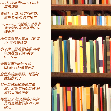
Facebook推出Safety Check
專用標簽
重磅！上海2幅宅地成交，
競得者100%自持70年~
Wephone已故創始人曾尋求
賣身獵豹 前妻係世紀佳
緣會員
國產電影最大驚喜 《戰狼
2》票房破15億
小米與三星簽署協議 為明
年旗艦機采購6英寸
OLED屏
微軟發布Windows 10
KB4034450增量更新
全程高能無尿點，刺激的
我腿都軟了
星火紅歌藝術團進京彙
演：歡聲笑語唱紅歌 鮮
紅的太陽永不落
德國怒了 社交網站不刪掉
仇恨言論就罰款5000萬
歐元