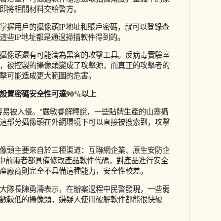
即將相關材料交給警方。
掌握用戶的攝像頭IP地址和賬戶密碼，就可以登錄查
這些IP地址都是通過掃描軟件得到的。
攝像頭還有可能淪為黑客的攻擊工具。反病毒實驗室
，被控製的攝像頭變成了攻擊源，而真正的攻擊者的
擊可能造成更大範圍的危害。
設置密碼安全性可達90%以上
容易被入侵。"嚴敏睿解釋說，一些貼牌生產的山寨攝
這部分攝像頭在外網環境下可以直接被搜索到，攻擊
像頭主要來自於三種渠道：互聯網企業、原生安防企
其中前兩者都具備修改產品軟件代碼，對產品進行安全
產廠商則完全不具備這種能力，安全性較差。
大隊長陳勇濤表示，在辦案過程中民警發現，一些弱
數較低的攝像頭，嫌疑人使用破解軟件都能很快破