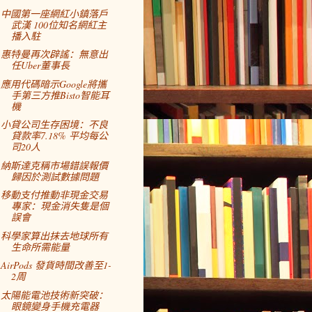
中國第一座網紅小鎮落戶
武漢 100位知名網紅主
播入駐
惠特曼再次辟謠：無意出
任Uber董事長
應用代碼暗示Google將攜
手第三方推Bisto智能耳
機
小貸公司生存困境：不良
貸款率7.18% 平均每公
司20人
納斯達克稱市場錯誤報價
歸因於測試數據問題
移動支付推動非現金交易
專家：現金消失隻是個
誤會
科學家算出抹去地球所有
生命所需能量
AirPods 發貨時間改善至1-
2周
太陽能電池技術新突破：
眼鏡變身手機充電器