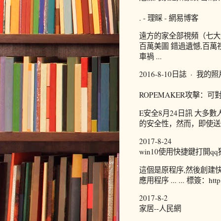
. - 理睬 - 網易博客
遠方的家全部視頻（七大部
百萬美圖 錯過遺憾,百萬
車禍 ...
2016-8-10日誌 · 我
ROPEMAKER攻擊：可
E安全8月24日訊 大
的安全性，然而，即使送
2017-8-24
win10使用快捷鍵打開q
這個是原程序,然後創建
應用程序 ... ... 標簽：ht
2017-8-2
家居--人民網