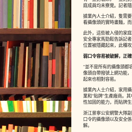
庭成員均未察覺。記者隨
據業內人士介紹，隻需要
看攝像頭的實時畫麵，而
此外，這些被入侵的家庭
安全專家馬勁鬆告訴記者
位置被隱藏起來，此種攻
弱口令容易被破解，正確
"並不是所有的攝像頭都
像頭自帶撥號上網功能，
起來也相對容易。
據業內人士介紹，家用攝
業和"貼牌"生產廠商。
性加固的能力，而貼牌生
浙江景寧公安網警大隊副
口令的攝像頭以及安全係
解。