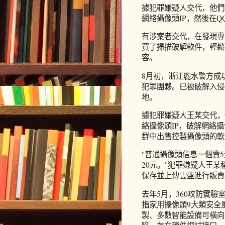
據犯罪嫌疑人交代，他們
網絡攝像頭IP，然後在Q
有涉案者交代，在發現專
買了掃描破解軟件，輕鬆
容。
8月初，浙江麗水警方成
犯罪團夥。已被破解入侵
地。
據犯罪嫌疑人王某交代，
絡攝像頭IP，破解網絡
群中出售控製攝像頭的軟
"普通攝像頭信息一個賣
20元。"犯罪嫌疑人王
保存並上傳雲盤進行販賣
去年5月，360攻防實
指家用攝像頭9大類安全
製、多數智能設備可橫向