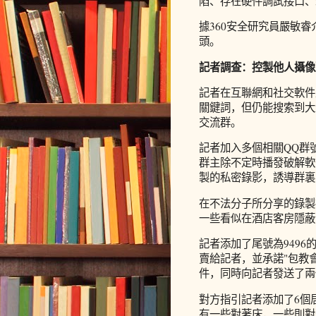
陷、存在硬件調試接口、
據360安全研究員嚴敏
頭。
記者調查：控製他人攝像頭
記者在互聯網和社交軟件
關鍵詞，但仍能搜索到大
交流群。
記者加入多個相關QQ群號
群主除不定時播發破解軟
製的私密錄影，誘導群裏
在不法分子所分享的錄製
一些看似在酒店客房隱蔽
記者添加了尾號為9496
賣給記者，並承諾"包教
件，同時向記者發送了兩
對方指引記者添加了6個
有一些對著床，一些則對