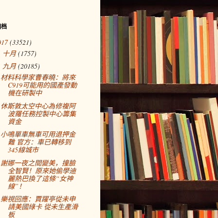
归档
017
(33521)
十月
(1757)
►
九月
(20185)
▼
材料科學家曹春曉：將來
C919可能用的國產發動
機在研製中
休斯敦太空中心為修複阿
波羅任務控製中心籌集
資金
小鳴單車無車可用退押金
難 官方：車已轉移到
345線城市
謝娜一夜之間變美，撞臉
全智賢！原來她偷學迪
麗熱巴換了這條“女神
線”！
樂視回應：賈躍亭從未申
請美國綠卡 從未生產滑
板