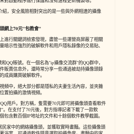
未對啟動程序進行保護和沒有遠程更新機製等。
睿介紹，安全風險相對突出的是一些與外網相連的攝像
網上70元"包教會"
上進行關鍵詞檢索發現，盡管一些運營商屏蔽了相關
量暗示性強烈的破解軟件和用戶隱私錄像的交易貼、
和QQ賬號。在一個名為"ip攝像交流群"的QQ群中，
件販賣信息外，還時常分享一些通過被劫持攝像頭錄
的成員購買破解軟件。
視頻中，絕大部分都是隱私的夫妻生活內容，並夾雜
位置拍攝的激情視頻。
的QQ用戶。對方稱，隻需要70元即可將攝像頭查看軟件
會"。在支付了70元後，對方指導記者下載了一款軟
個包含數百個IP地址的文件和十餘個軟件教學截圖。
居民家中的網絡攝像頭，並獲取實時畫麵。這些攝像頭
著浴室，可通過軟件隨意選取拍攝角度。畫麵中的家