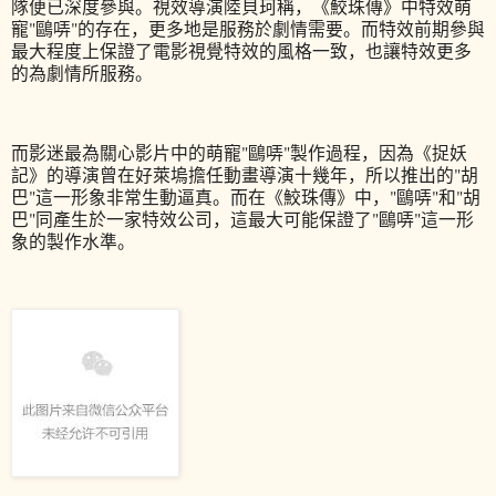
隊便已深度參與。視效導演陸貝珂稱，《鮫珠傳》中特效萌
寵"鷗哢"的存在，更多地是服務於劇情需要。而特效前期參與
最大程度上保證了電影視覺特效的風格一致，也讓特效更多
的為劇情所服務。
而影迷最為關心影片中的萌寵"鷗哢"製作過程，因為《捉妖
記》的導演曾在好萊塢擔任動畫導演十幾年，所以推出的"胡
巴"這一形象非常生動逼真。而在《鮫珠傳》中，"鷗哢"和"胡
巴"同產生於一家特效公司，這最大可能保證了"鷗哢"這一形
象的製作水準。