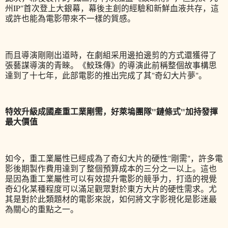
州IP"首次登上大銀幕，幕後主創的經驗和新鮮血液共存，這
或許也能為電影帶來不一樣的質感。
而且導演剛剛出道時，在劇組采用邊拍邊剪的方式還獲得了
張藝謀導演的青睞。《鮫珠傳》的導演此前稱整個故事構思
達到了十七年，此部電影的推出完成了其"奇幻大片夢"。
特效升級成國產重工業剛需，好萊塢團隊"鏈條式"加持發揮
最大價值
如今，重工業屬性已經成為了奇幻大片的硬性"剛需"，許多電
影後期製作費用達到了整個預算成本的三分之一以上。這也
是因為重工業屬性可以有效提升電影的競爭力，打造的視覺
奇幻化某種程度可以滿足觀眾對於東方大片的硬性需求。尤
其是對於此類題材的電影來說，如何將文字影視化是影迷最
為關心的重點之一。