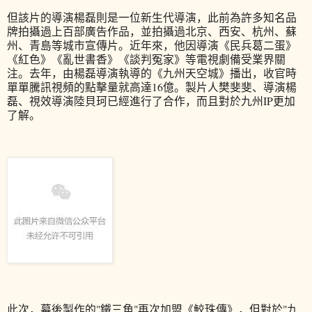
但該片的導演楊磊則是一位新生代導演，此前為許多知名品
牌拍攝過上百部廣告作品，並拍攝過北京、西安、杭州、蘇
州、青島等城市宣傳片。近年來，他因導演《民兵葛二蛋》
《紅色》《亂世書香》《談判冤家》等電視劇備受業界關
注。去年，由楊磊導演執導的《九州天空城》播出，收官時
單單騰訊視頻的點擊量就高達16億。製片人樊斐斐、導演楊
磊、視效導演陸貝珂已經進行了合作，而且對於九州IP更加
了解。
此次，幕後製作的"鐵三角"再次加盟《鮫珠傳》，但對於"九