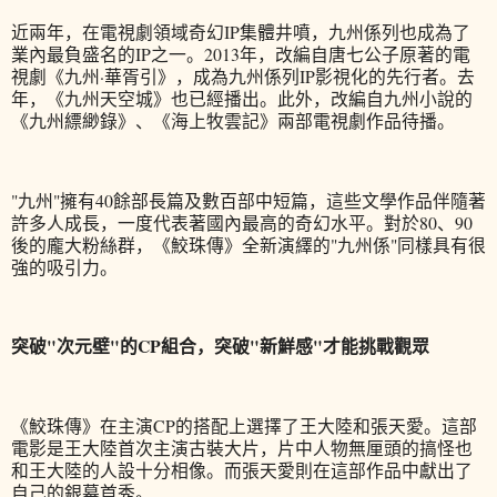
近兩年，在電視劇領域奇幻IP集體井噴，九州係列也成為了
業內最負盛名的IP之一。2013年，改編自唐七公子原著的電
視劇《九州·華胥引》，成為九州係列IP影視化的先行者。去
年，《九州天空城》也已經播出。此外，改編自九州小說的
《九州縹緲錄》、《海上牧雲記》兩部電視劇作品待播。
"九州"擁有40餘部長篇及數百部中短篇，這些文學作品伴隨著
許多人成長，一度代表著國內最高的奇幻水平。對於80、90
後的龐大粉絲群，《鮫珠傳》全新演繹的"九州係"同樣具有很
強的吸引力。
突破"次元壁"的CP組合，突破"新鮮感"才能挑戰觀眾
《鮫珠傳》在主演CP的搭配上選擇了王大陸和張天愛。這部
電影是王大陸首次主演古裝大片，片中人物無厘頭的搞怪也
和王大陸的人設十分相像。而張天愛則在這部作品中獻出了
自己的銀幕首秀。