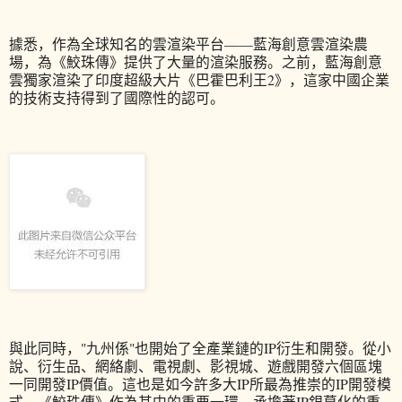
據悉，作為全球知名的雲渲染平台——藍海創意雲渲染農
場，為《鮫珠傳》提供了大量的渲染服務。之前，藍海創意
雲獨家渲染了印度超級大片《巴霍巴利王2》，這家中國企業
的技術支持得到了國際性的認可。
與此同時，"九州係"也開始了全產業鏈的IP衍生和開發。從小
說、衍生品、網絡劇、電視劇、影視城、遊戲開發六個區塊
一同開發IP價值。這也是如今許多大IP所最為推崇的IP開發模
式，《鮫珠傳》作為其中的重要一環，承擔著IP銀幕化的重