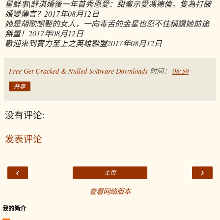
星鮮事|舒淇婚後一年首秀恩愛：甜蜜示愛馮德倫，隻為打破
婚變傳言？
2017年08月12日
她是胡歌想娶的女人，一向毒舌的金星也忍不住稱讚她前途
無量！
2017年08月12日
歡迎來到實力至上之英雄聯盟
2017年08月12日
Free Get Cracked & Nulled Software Downloads
时间：
08:59
共享
没有评论:
发表评论
‹
›
主页
查看网络版本
我的简介