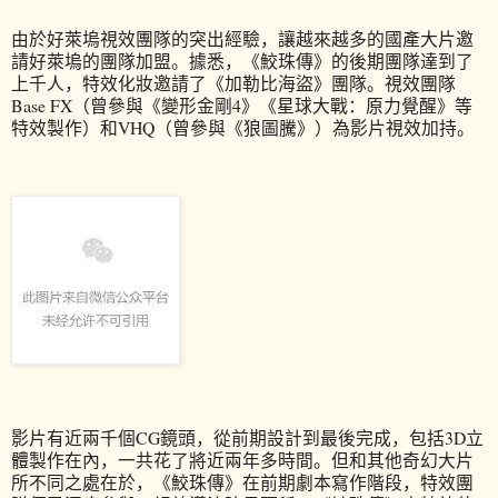
由於好萊塢視效團隊的突出經驗，讓越來越多的國產大片邀
請好萊塢的團隊加盟。據悉，《鮫珠傳》的後期團隊達到了
上千人，特效化妝邀請了《加勒比海盜》團隊。視效團隊
Base FX（曾參與《變形金剛4》《星球大戰：原力覺醒》等
特效製作）和VHQ（曾參與《狼圖騰》）為影片視效加持。
影片有近兩千個CG鏡頭，從前期設計到最後完成，包括3D立
體製作在內，一共花了將近兩年多時間。但和其他奇幻大片
所不同之處在於，《鮫珠傳》在前期劇本寫作階段，特效團