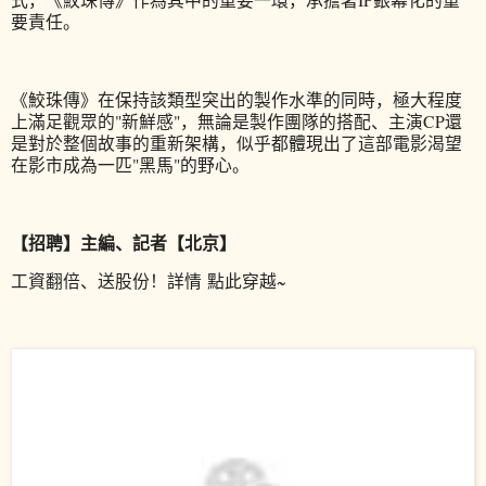
要責任。
《鮫珠傳》在保持該類型突出的製作水準的同時，極大程度
上滿足觀眾的"新鮮感"，無論是製作團隊的搭配、主演CP還
是對於整個故事的重新架構，似乎都體現出了這部電影渴望
在影市成為一匹"黑馬"的野心。
【
招聘
】
主編、記者【北京】
工資翻倍、送股份！
詳情
點此穿越
~