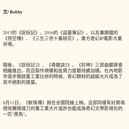
文/ Bobby
2015的《捉妖記》，2016的《盜墓筆記》，以及暑期檔的
《悟空傳》、《三生三世十裏桃花》，東方奇幻IP電影大量
井噴。
隨後，《捉妖記2》、《尋龍訣2》、《封神》三部曲都將會
相繼推出，而且製作規模和投資力度都持續加碼。在內地影
市逐步開啟重工業比拚的時候，奇幻題材的超級大片成為了
其中絕對的擔當。
8月11日，《鮫珠傳》將在全國院線上映。這部同樣有好萊塢
視效團隊操刀的重工業大片或許也能成為奇幻文學影視化的
一匹"黑馬"。