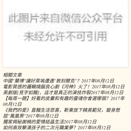
相關文章
中國"蘭博"讓好萊塢遭遇"敦刻爾克"？
2017年08月12日
電影質感的邏輯燒腦良心劇《河神》火了！
2017年08月12日
英劇版[見字如麵]，這才是真正的演技炸裂
2017年08月12日
【每周一題】好看的皮囊和有趣的靈魂你會選哪個？
2017年
08月12日
《我們的愛》直麵生活悲喜，靳東放下精英範兒，變身憋
屈"鳳凰男"
2017年08月12日
獨家揭秘謝楠的愛情結晶生活
2017年08月12日
如何高效擊潰孩子的二次元職業夢？
2017年08月12日