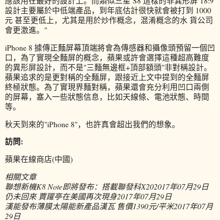
應該用在最好的設計上。而類似三星 S8 這樣的非異形屏 18:9
設計主要屬於中低端產品，到年底估計很快就會被打到 1000
元 甚至更低上，尤其是用於炒作概念，混淆概念的水 貨公司
會更激進。"
iPhone 8 據傳正麵屏幕頂端將會為傳感器和攝像頭預留一個凹
口，為了實現全麵屏的概念，蘋果或許會選擇這種超高難度
的異形屏設計，而不是"三麵無邊框+頂部額頭"非對稱設計。
蘋果追求的是更對稱的全麵屏，跟接近上文中提到的全麵屏
終極狀態。為了實現界麵對稱，蘋果還會充分利用凹口兩側
的屏幕，塞入一些狀態信息，比如天線條、電池狀態、時間
等。
秋天到來的"iPhone 8"，也許真會超出我們的想象。
訪問:
蘋果在線商店(中國)
相關文章
聯想新機K8 Note即將發布：搭載聯發科X20
2017年07月29日
仍未回來 賈躍亭在美國再次現身
2017年07月29日
漢能發布薄膜太陽能新產品漢瓦 售價1390元/平米
2017年07月
29日