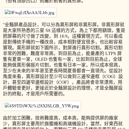
（但有頂部凹口）則屬於前者的異形屏。
"全麵屏產品設計，可以分為異形屏和非異形屏。非異形屏就
是大家所熟悉的三星 S8 這樣的方式，為上下都用額頭，隻是
把屏幕的尺寸做了改變，到 18:9。這種實現方式，可以看成
是對傳統手機的一種改良，成本相對便宜很多，也比較容易
實現。異形屏就如下圖所示，對屏進行異形切割。異形切割
非常的困難，難度非常高，到目前為止，能量產的 LTPS 屏
隻有夏普一家，OLED 也隻有一家，比如到目前為止，全球
能夠做異形偏振片切割，也隻有日本一家，所以成本很高，
至少在未來的半年甚至更長時間夏普都會一直領先。從設計
角度來看，異形屏設計至少可以做到三邊窄邊框（COG）設
計，甚至四邊窄邊框設計（COF），產品將會非常漂亮，用
戶體驗會更好，更接近於全麵屏設計的理想，才是全麵屏設
計的終點，才是用戶所需要的。
由於加工困難，技術難度高，成本高，能夠提供屏的廠家
少，異形屏主要用於旗艦機和高端機設計，當然，好東西就