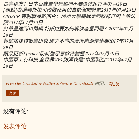
長壽秘方？日本百歲醫學先驅稱不要退休
2017年07月29日
[觀點]收購特斯拉可改觀蘋果的自動駕駛計劃
2017年07月29日
CRISPR 專利戰最新回合：加州大學轉戰美國聯邦巡回上訴法
院
2017年07月29日
訂單量達到50萬輛 特斯拉要如何解決產量問題？
2017年07月
29日
穀歌加快核聚變研究 取之不盡的清潔能源還遠嗎
2017年07月
29日
蘋果更新Xprotect防新型惡意軟件變種
2017年07月29日
中國軍工有科技 全世界70%防彈衣是"中國製造"
2017年07月
29日
Free Get Cracked & Nulled Software Downloads
时间：
22:48
共享
没有评论:
发表评论