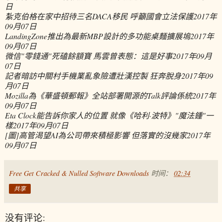
日
紮克伯格在家中招待三名DACA移民 呼籲國會立法保護
2017年
09月07日
LandingZone推出為最新MBP設計的多功能桌麵擴展塢
2017年
09月07日
微信"零錢通"死磕餘額寶 馬雲曾表態：這是好事
2017年09月
07日
記者暗訪中關村手機業亂象險遭壯漢控製 狂奔脫身
2017年09
月07日
Mozilla為《華盛頓郵報》全站部署開源的Talk評論係統
2017年
09月07日
Eta Clock能告訴你家人的位置 就像《哈利·波特》"魔法鍾"一
樣
2017年09月07日
[圖]高管渴望AI為公司帶來積極影響 但落實的沒幾家
2017年
09月07日
Free Get Cracked & Nulled Software Downloads
时间：
02:34
共享
没有评论: