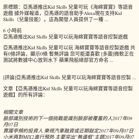
原標題：亞馬遜推出Kid Skills 兒童可玩《海綿寶寶》等語音
遊戲 據外媒報道，亞馬遜的語音助手Alexa現在支持Kid
Skills（兒童技能）。這為開發人員提供了一種 ...
6 小時前
亞馬遜推出Kid Skills 兒童可以玩海綿寶寶等語音控製遊戲
亞馬遜推出Kid Skills 兒童可以玩 海綿寶寶等語音控製遊戲 共
有0條評論，顯示0條 暫無評論 您可能還喜歡 [多圖]微軟正在
測試將數據中心放到水下 蘋果飛船總部官方命名 ...
[評論]亞馬遜推出Kid Skills 兒童可以玩海綿寶寶等語音控製 ...
文章【亞馬遜推出Kid Skills 兒童可以玩海綿寶寶等語音控製
遊戲】的所有評論：
相關文章
臉部識別技術的下一個挑戰是識別臉部被覆蓋的人
2017年09
月07日
賈躍亭頻約投資人 樂視汽車融資或近期敲定
2017年09月07日
小米再對MIX2進行預熱 主要突出"無邊框"主題
2017年09月07