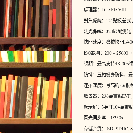
處理器：True Pic VIII
對焦係統：121點反差式
測光係統：324區域測光
快門速度：機械快門1/4000 
ISO範圍：200 – 25600
視頻：最高支持4K 30p
防抖：五軸機身防抖，最
連拍速度：最高約8.6張/
取景器：236萬畫點EVF
顯示屏：3英寸104萬畫
閃光同步率：1/250s
存儲介質： SD (SDHC, SDX