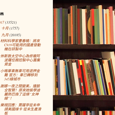
归档
017
(33521)
十月
(1757)
►
九月
(20185)
▼
材料科學家曹春曉：將來
C919可能用的國產發動
機在研製中
休斯敦太空中心為修複阿
波羅任務控製中心籌集
資金
小鳴單車無車可用退押金
難 官方：車已轉移到
345線城市
謝娜一夜之間變美，撞臉
全智賢！原來她偷學迪
麗熱巴換了這條“女神
線”！
樂視回應：賈躍亭從未申
請美國綠卡 從未生產滑
板