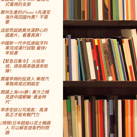
式電視的支架
鄭州生產的iPhone 8先運至
海外再回國內賣？不需
要
這部荒誕詭異充滿野心的
國產片，看著真爽！
中國新一代中低速磁浮列
車完成運行試驗 最快1
年投產
【緊急召集令】 火焰攻
城，請各路英雄速來助
陣！
賈躍亭頻約投資人 樂視汽
車融資或近期敲定
閱讀上海100勝 | 東方之睛
見證中國郵輪“黃金時
代”
李彥宏談公司風氣：風清
氣正才能有戰鬥力
[視頻]日本超級AI武士機器
人 可以解答遊客們的問
題