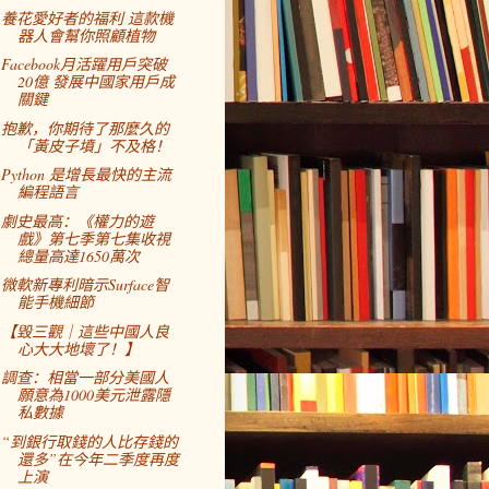
養花愛好者的福利 這款機
器人會幫你照顧植物
Facebook月活躍用戶突破
20億 發展中國家用戶成
關鍵
抱歉，你期待了那麼久的
「黃皮子墳」不及格！
Python 是增長最快的主流
編程語言
劇史最高：《權力的遊
戲》第七季第七集收視
總量高達1650萬次
微軟新專利暗示Surface智
能手機細節
【毀三觀｜這些中國人良
心大大地壞了！】
調查：相當一部分美國人
願意為1000美元泄露隱
私數據
“到銀行取錢的人比存錢的
還多”在今年二季度再度
上演