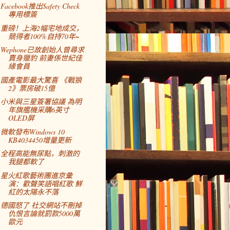
Facebook推出Safety Check
專用標簽
重磅！上海2幅宅地成交，
競得者100%自持70年~
Wephone已故創始人曾尋求
賣身獵豹 前妻係世紀佳
緣會員
國產電影最大驚喜 《戰狼
2》票房破15億
小米與三星簽署協議 為明
年旗艦機采購6英寸
OLED屏
微軟發布Windows 10
KB4034450增量更新
全程高能無尿點，刺激的
我腿都軟了
星火紅歌藝術團進京彙
演：歡聲笑語唱紅歌 鮮
紅的太陽永不落
德國怒了 社交網站不刪掉
仇恨言論就罰款5000萬
歐元