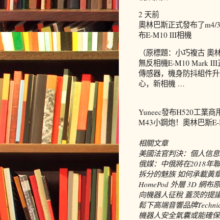
2 天前
奧林巴斯正式發布了m4/3畫
布E-M10 III相機
（原標題：小巧複古 奧林巴
無反相機E-M10 Mark
傳感器，機身防抖組件升
心，新相機 …
Yuneec發布H520工
M43小鋼炮！奧林巴斯E-M
相關文章
美國法官判決：個人信息
俄媒：中俄將在2018
拆分的魅族 如何承載黃
HomePod 外層 3D 
向機器人征稅 蓋茨的提
鬆下高端音響品牌Techni
機器人安全氣囊或能確保