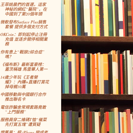
王菲姚晨們的首選，這家
神秘的網紅“醫院”，在
中國到了第20個年頭
微軟發布Surface Plus銷售
套餐 提供多個支付方式
OKCoin：即刻起停止注冊
充值 並逐步關停相關業
務
你有患上“戰狼2綜合症”
嗎？
《福布斯》最新富豪榜：
蓋茨稱雄 馬雲華人第一
14歲少年玩《王者榮
耀》：內購+直播打賞花
掉母親10萬
中國移動與中國銀行合作
推出聯名卡
電信詐騙舍常規套路竟敢
“上門服務”
服務員穿二維碼T恤“催菜
先打賞五塊”遭質疑
懷舊風：把 iPhone 變成老