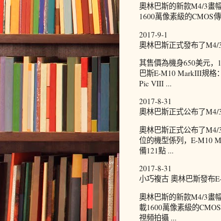
奧林巴斯的新款M4/3畫幅
1600萬像素級的CMOS
2017-9-1
奧林巴斯正式發布了M4/3畫幅無
其售價為機身650美元，1
巴斯E-M10 MarkIII
Pic VIII ...
2017-8-31
奧林巴斯正式公布了M4/3畫幅
奧林巴斯正式公布了M4/3
位的機型係列，E-M10 M
備121點 ...
2017-8-31
小巧複古 奧林巴斯發布E-M
奧林巴斯的新款M4/3畫幅
載1600萬像素級的CM
視頻拍攝 ...