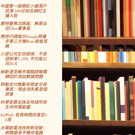
中國第一座網紅小鎮落戶
武漢 100位知名網紅主
播入駐
惠特曼再次辟謠：無意出
任Uber董事長
應用代碼暗示Google將攜
手第三方推Bisto智能耳
機
小貸公司生存困境：不良
貸款率7.18% 平均每公
司20人
納斯達克稱市場錯誤報價
歸因於測試數據問題
移動支付推動非現金交易
專家：現金消失隻是個
誤會
科學家算出抹去地球所有
生命所需能量
AirPods 發貨時間改善至1-
2周
太陽能電池技術新突破：
眼鏡變身手機充電器