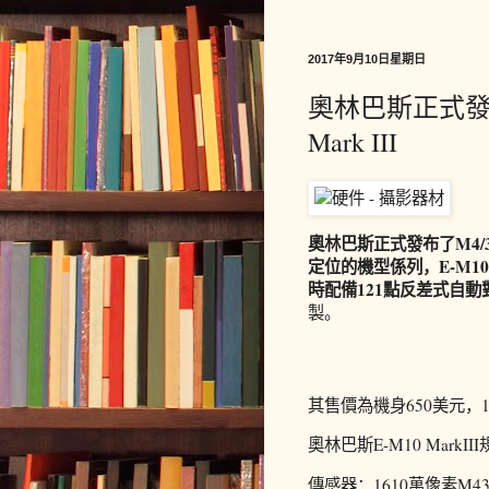
2017年9月10日星期日
奧林巴斯正式發布
Mark III
奧林巴斯正式發布了M4/3
定位的機型係列，E-M10 
時配備121點反差式自
製。
其售價為機身650美元，1
奧林巴斯E-M10 MarkII
傳感器：1610萬像素M4