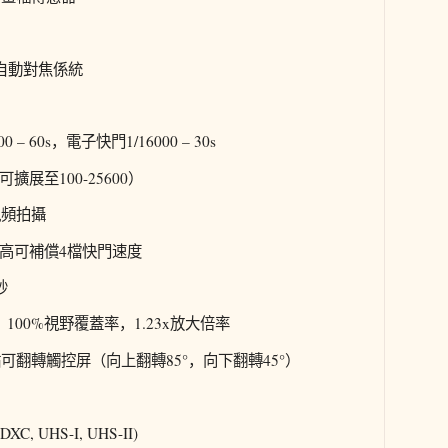
自動對焦係統
– 60s，電子快門1/16000 – 30s
（可擴展至100-25600）
視頻拍攝
高可補償4檔快門速度
秒
，100%視野覆蓋率，1.23x放大倍率
點可翻轉觸控屏（向上翻轉85°，向下翻轉45°）
C, UHS-I, UHS-II)