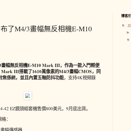
博客
2
▼
了M4/3畫幅無反相機E-M10
畫幅無反相機E-M10 Mark III，作為一款入門輕便
Mark III搭載了1610萬像素的M4/3畫幅CMOS，同
動對焦係統，並且內置五軸防抖功能
，支持4K視頻錄
4-42 EZ鏡頭組套機售價800美元，9月底出貨。
I規格：
3畫幅傳感器