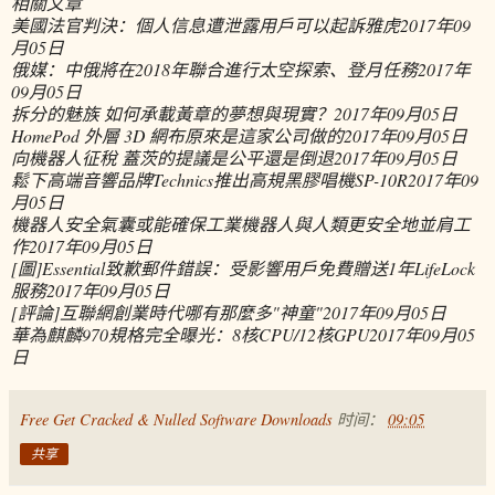
相關文章
美國法官判決：個人信息遭泄露用戶可以起訴雅虎
2017年09
月05日
俄媒：中俄將在2018年聯合進行太空探索、登月任務
2017年
09月05日
拆分的魅族 如何承載黃章的夢想與現實？
2017年09月05日
HomePod 外層 3D 網布原來是這家公司做的
2017年09月05日
向機器人征稅 蓋茨的提議是公平還是倒退
2017年09月05日
鬆下高端音響品牌Technics推出高規黑膠唱機SP-10R
2017年09
月05日
機器人安全氣囊或能確保工業機器人與人類更安全地並肩工
作
2017年09月05日
[圖]Essential致歉郵件錯誤：受影響用戶免費贈送1年LifeLock
服務
2017年09月05日
[評論]互聯網創業時代哪有那麼多"神童"
2017年09月05日
華為麒麟970規格完全曝光：8核CPU/12核GPU
2017年09月05
日
Free Get Cracked & Nulled Software Downloads
时间：
09:05
共享