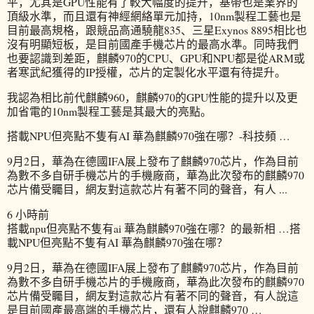
平，尤其是GPU性能有了較大幅度的提升，基帶也是業界的
頂級水準，而且還有神經網絡單元加持，10nm製程工藝也是
目前最高規格，跟競品高通驍龍835、三星Exynos 8895相比也
沒有明顯短板，是目前國產手機芯片的最高水準。同時我們
也要認識到差距，麒麟970的CPU、GPU和NPU都是從ARM或
者寒武紀獲得的IP授權，芯片的定製化水平還有待提升。
我認為相比前代麒麟960，麒麟970的GPU性能的提升以及更
加省電的10nm製程工藝是其最大的亮點。
搭載NPU但亮點不隻有AI 華為麒麟970強在哪？-科技頻 …
9月2日，華為在德國IFA展上發布了麒麟970芯片，作為目前
為數不多自研手機芯片的手機廠商，華為此次發布的麒麟970
芯片備受矚目，網友對這款芯片有著不同的聲音，有人 ...
6 小時前
搭載npu但亮點不隻有ai 華為麒麟970強在哪？的最新相 …搭
載NPU但亮點不隻有AI 華為麒麟970強在哪？
9月2日，華為在德國IFA展上發布了麒麟970芯片，作為目前
為數不多自研手機芯片的手機廠商，華為此次發布的麒麟970
芯片備受矚目，網友對這款芯片有著不同的聲音，有人說這
是目前國產最高端的手機芯片，還有人說麒麟970 …