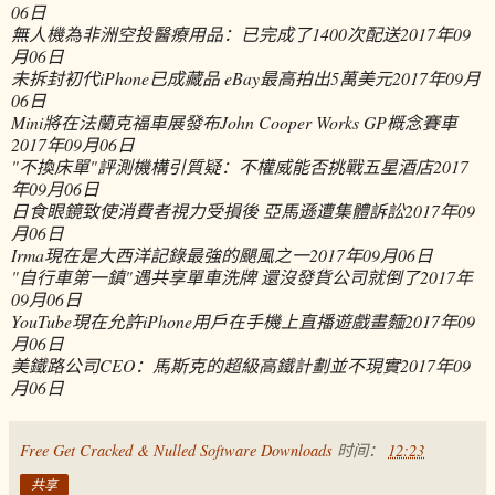
06日
無人機為非洲空投醫療用品：已完成了1400次配送
2017年09
月06日
未拆封初代iPhone已成藏品 eBay最高拍出5萬美元
2017年09月
06日
Mini將在法蘭克福車展發布John Cooper Works GP概念賽車
2017年09月06日
"不換床單"評測機構引質疑：不權威能否挑戰五星酒店
2017
年09月06日
日食眼鏡致使消費者視力受損後 亞馬遜遭集體訴訟
2017年09
月06日
Irma現在是大西洋記錄最強的颶風之一
2017年09月06日
"自行車第一鎮"遇共享單車洗牌 還沒發貨公司就倒了
2017年
09月06日
YouTube現在允許iPhone用戶在手機上直播遊戲畫麵
2017年09
月06日
美鐵路公司CEO：馬斯克的超級高鐵計劃並不現實
2017年09
月06日
Free Get Cracked & Nulled Software Downloads
时间：
12:23
共享