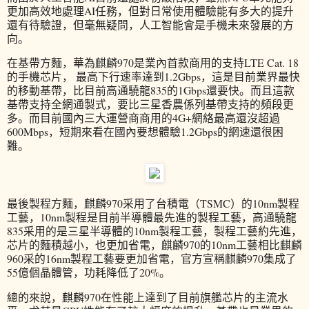
更加高效地處理AI任務，但對日常使用體驗能有多大的提升
還有待驗證，但毫無疑問，人工智能會是手機未來發展的方
向。
在基帶方麵，華為麒麟970是業內首款商用的支持LTE Cat. 18
的手機芯片， 最高下行速率達到1.2Gbps，這是目前業界最快
的移動基帶，比目前高通驍龍835的1Gbps還要快。而且這款
基帶支持全網通製式，要比三星香農係列基帶支持的頻段更
多。而目前國內三大運營商商用的4G+網絡最高還沒超過
600Mbps，短期來看在國內要想體驗1.2Gbps的網速還很困
難。
最後製程方麵，麒麟970采用了台積電（TSMC）的10nm製程
工藝，10nm製程是目前半導體最先進的製程工藝，高通驍龍
835采用的是三星半導體的10nm製程工藝，製程工藝約先進，
芯片的麵積越小，也更加省電，麒麟970的10nm工藝相比麒麟
960采的16nm製程工藝要更加省電，官方宣稱麒麟970集成了
55億個晶體管，功耗降低了20%。
總的來說，麒麟970在性能上達到了目前旗艦芯片的主流水