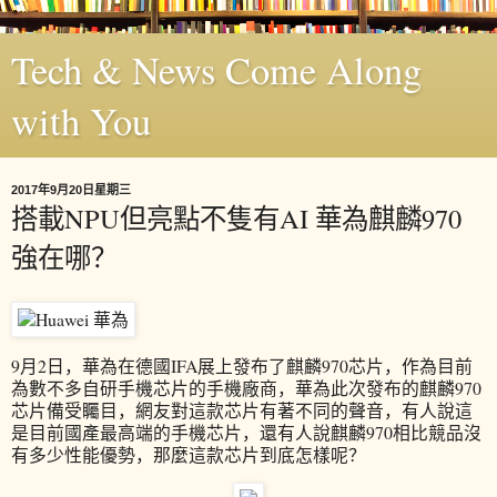
Tech & News Come Along
with You
2017年9月20日星期三
搭載NPU但亮點不隻有AI 華為麒麟970
強在哪？
9月2日，華為在德國IFA展上發布了麒麟970芯片，作為目前
為數不多自研手機芯片的手機廠商，華為此次發布的麒麟970
芯片備受矚目，網友對這款芯片有著不同的聲音，有人說這
是目前國產最高端的手機芯片，還有人說麒麟970相比競品沒
有多少性能優勢，那麼這款芯片到底怎樣呢？