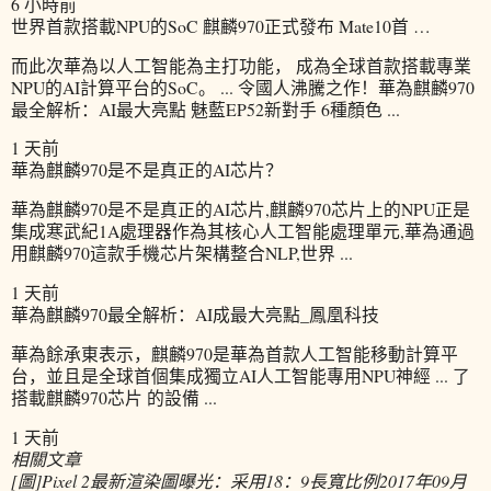
6 小時前
世界首款搭載NPU的SoC 麒麟970正式發布 Mate10首 …
而此次華為以人工智能為主打功能， 成為全球首款搭載專業
NPU的AI計算平台的SoC。 ... 令國人沸騰之作！華為麒麟970
最全解析：AI最大亮點 魅藍EP52新對手 6種顏色 ...
1 天前
華為麒麟970是不是真正的AI芯片？
華為麒麟970是不是真正的AI芯片,麒麟970芯片上的NPU正是
集成寒武紀1A處理器作為其核心人工智能處理單元,華為通過
用麒麟970這款手機芯片架構整合NLP,世界 ...
1 天前
華為麒麟970最全解析：AI成最大亮點_鳳凰科技
華為餘承東表示，麒麟970是華為首款人工智能移動計算平
台，並且是全球首個集成獨立AI人工智能專用NPU神經 ... 了
搭載麒麟970芯片 的設備 ...
1 天前
相關文章
[圖]Pixel 2最新渲染圖曝光：采用18：9長寬比例
2017年09月