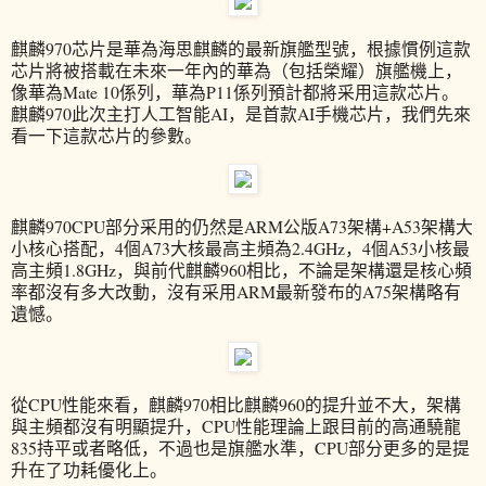
麒麟970芯片是華為海思麒麟的最新旗艦型號，根據慣例這款
芯片將被搭載在未來一年內的華為（包括榮耀）旗艦機上，
像華為Mate 10係列，華為P11係列預計都將采用這款芯片。
麒麟970此次主打人工智能AI，是首款AI手機芯片，我們先來
看一下這款芯片的參數。
麒麟970CPU部分采用的仍然是ARM公版A73架構+A53架構大
小核心搭配，4個A73大核最高主頻為2.4GHz，4個A53小核最
高主頻1.8GHz，與前代麒麟960相比，不論是架構還是核心頻
率都沒有多大改動，沒有采用ARM最新發布的A75架構略有
遺憾。
從CPU性能來看，麒麟970相比麒麟960的提升並不大，架構
與主頻都沒有明顯提升，CPU性能理論上跟目前的高通驍龍
835持平或者略低，不過也是旗艦水準，CPU部分更多的是提
升在了功耗優化上。