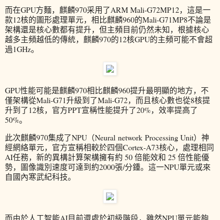
而在GPU方麵，麒麟970采用了ARM Mali-G72MP12，這是一
款12核的圖形處理單元，相比麒麟960的Mali-G71MP8不論是
架構還是核心數都有提升，但主頻目前仍然未知，根據核心
越多主頻越低的傳統，麒麟970的12核GPU的主頻可能不會超
過1GHz。
GPU性能可能是麒麟970相比麒麟960提升最明顯的地方，不
僅架構從Mali-G71升級到了Mali-G72，而且核心數也從8核提
升到了12核，官方PPT宣稱性能提升了20%，效率提高了
50%。
此次麒麟970集成了NPU（Neural network Processing Unit）神
經網絡單元，官方宣稱相較於四個Cortex-A73核心，處理相同
AI任務，新的異構計算架構擁有約 50 倍能效和 25 倍性能優
勢，圖像識別速度可達到約2000張/分鍾。這一NPU單元或來
自國內寒武紀科技。
而由於人工智能AI目前還處於初級階段，雖然NPU單元能夠