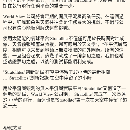
期在執行飛行任務平台的重要一步。
World View 公司將會定期的開展平流層商業任務。在這個過
程中，狂風和惡劣天氣往往會是任務最大的挑戰，不過該公
司也有信心能順利解決這些挑戰。
使用太陽能的氣球平台'Stratollite'不僅僅可用於長時間對地成
像、天氣預報和應急救援，還可應用於天文學"，"在平流層高
度，相機可以采集到地麵上無法獲取的紅外圖像。所有的這
些，一旦組合起來，這幾乎就成了一艘夢幻之船。我們也希
望這艘夢幻之船，以後的測試都能順利完成。
"Stratollites"創新記錄 在空中停留了27小時的最新相關
…"Stratollites"創新記錄 在空中停留了27小時
用於平流層觀測的無人平流層實驗平台"Stratollite"又創造了一
個新的記錄，World View 公司稱，"Stratollite"完成了一次長達
27 小時的飛行，而這也是"Stratollite"第一次在天空中停留了超
過一天 …
相關文章