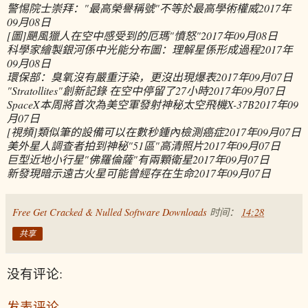
警惕院士崇拜："最高榮譽稱號"不等於最高學術權威
2017年
09月08日
[圖]颶風獵人在空中感受到的厄瑪"憤怒"
2017年09月08日
科學家繪製銀河係中光能分布圖：理解星係形成過程
2017年
09月08日
環保部：臭氧沒有嚴重汙染，更沒出現爆表
2017年09月07日
"Stratollites"創新記錄 在空中停留了27小時
2017年09月07日
SpaceX本周將首次為美空軍發射神秘太空飛機X-37B
2017年09
月07日
[視頻]類似筆的設備可以在數秒鍾內檢測癌症
2017年09月07日
美外星人調查者拍到神秘"51區"高清照片
2017年09月07日
巨型近地小行星"佛羅倫薩"有兩顆衛星
2017年09月07日
新發現暗示遠古火星可能曾經存在生命
2017年09月07日
Free Get Cracked & Nulled Software Downloads
时间：
14:28
共享
没有评论:
发表评论