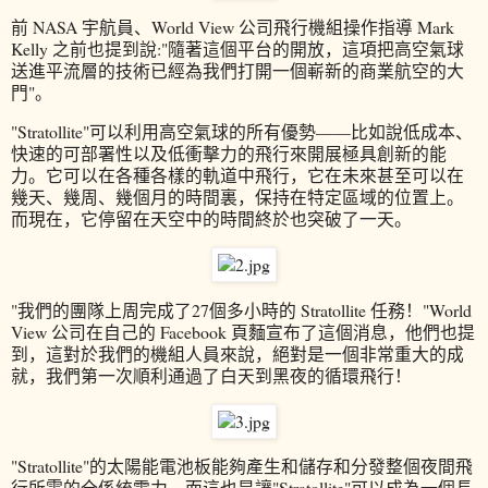
前 NASA 宇航員、World View 公司飛行機組操作指導 Mark
Kelly 之前也提到說:"隨著這個平台的開放，這項把高空氣球
送進平流層的技術已經為我們打開一個嶄新的商業航空的大
門"。
"Stratollite"可以利用高空氣球的所有優勢——比如說低成本、
快速的可部署性以及低衝擊力的飛行來開展極具創新的能
力。它可以在各種各樣的軌道中飛行，它在未來甚至可以在
幾天、幾周、幾個月的時間裏，保持在特定區域的位置上。
而現在，它停留在天空中的時間終於也突破了一天。
"我們的團隊上周完成了27個多小時的 Stratollite 任務！"World
View 公司在自己的 Facebook 頁麵宣布了這個消息，他們也提
到，這對於我們的機組人員來說，絕對是一個非常重大的成
就，我們第一次順利通過了白天到黑夜的循環飛行！
"Stratollite"的太陽能電池板能夠產生和儲存和分發整個夜間飛
行所需的全係統電力，而這也是讓"Stratollite"可以成為一個長