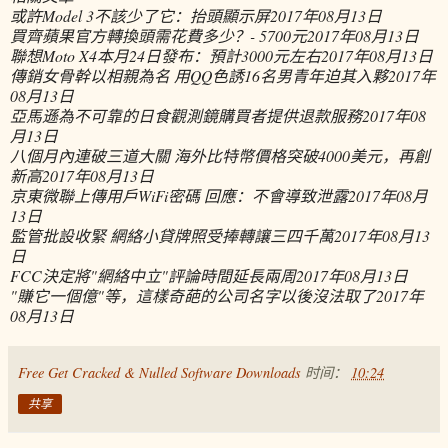
或許Model 3不該少了它：抬頭顯示屏
2017年08月13日
買齊蘋果官方轉換頭需花費多少？- 5700元
2017年08月13日
聯想Moto X4本月24日發布：預計3000元左右
2017年08月13日
傳銷女骨幹以相親為名 用QQ色誘16名男青年迫其入夥
2017年
08月13日
亞馬遜為不可靠的日食觀測鏡購買者提供退款服務
2017年08
月13日
八個月內連破三道大關 海外比特幣價格突破4000美元，再創
新高
2017年08月13日
京東微聯上傳用戶WiFi密碼 回應：不會導致泄露
2017年08月
13日
監管批設收緊 網絡小貸牌照受捧轉讓三四千萬
2017年08月13
日
FCC決定將"網絡中立"評論時間延長兩周
2017年08月13日
"賺它一個億"等，這樣奇葩的公司名字以後沒法取了
2017年
08月13日
Free Get Cracked & Nulled Software Downloads
时间：
10:24
共享