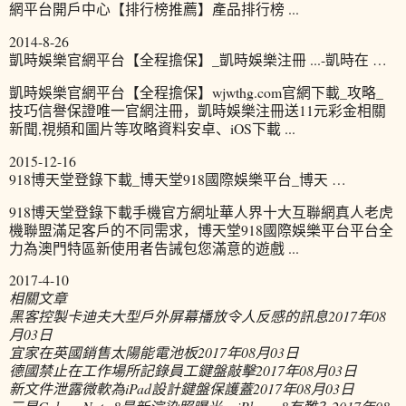
網平台開戶中心【排行榜推薦】產品排行榜 ...
2014-8-26
凱時娛樂官網平台【全程擔保】_凱時娛樂注冊 ...-凱時在 …
凱時娛樂官網平台【全程擔保】wjwthg.com官網下載_攻略_
技巧信譽保證唯一官網注冊，凱時娛樂注冊送11元彩金相關
新聞,視頻和圖片等攻略資料安卓、iOS下載 ...
2015-12-16
918博天堂登錄下載_博天堂918國際娛樂平台_博天 …
918博天堂登錄下載手機官方網址華人界十大互聯網真人老虎
機聯盟滿足客戶的不同需求，博天堂918國際娛樂平台平台全
力為澳門特區新使用者告誡包您滿意的遊戲 ...
2017-4-10
相關文章
黑客控製卡迪夫大型戶外屏幕播放令人反感的訊息
2017年08
月03日
宜家在英國銷售太陽能電池板
2017年08月03日
德國禁止在工作場所記錄員工鍵盤敲擊
2017年08月03日
新文件泄露微軟為iPad設計鍵盤保護蓋
2017年08月03日