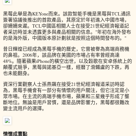
黑莓此舉是為KEYone而來。該款智能手機是黑莓與TCL通訊
簽署協議後推出的首款產品，其原定於年初進入中國市場，
卻姍姍來遲。TCL中國區相關人士在接受21世紀經濟報道記
者采訪時並未透露更多與產品相關的信息。"年初在海外發布
的是海外版，中國版本原計劃就是按照這個時間發布的。"
昔日輝煌已經成為黑莓手機的曆史，它曾被譽為高端商務機
的鼻祖。2006年，該品牌在美國的市場占有率曾經高達
48%。隨著蘋果iPhone的橫空出世，以及穀歌在安卓係統上的
顛覆式競爭，黑莓與諾基亞一樣，經曆了滑鐵盧的下跌，再
也未能翻身。
資深行業觀察人士孫燕飆在接受21世紀經濟報道采訪時認
為，黑莓手機會有一部分有情懷的用戶關注，但它注定是小
眾市場。在主流的高端手機市場，蘋果和三星幾乎形成了壟
斷地位。無論是用戶習慣，還是品牌影響力，黑莓都很難改
變主流用戶的選擇。
情懷成賣點