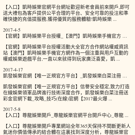
【入口】凱時娛樂官網平台網址歡迎新老會員前來開戶,即可
送大禮包為客戶提供公平合理的平台、安全可靠的投注和準
確快捷的充值提服務,獲得優質的服務體驗!凱時娛樂 ...
2017-4-5
【官網】凱時娛樂平台授權_【澳門】凱時娛樂手機官方 …
【官網】凱時娛樂平台授權活動大全官方合作網站權威資訊
站【澳門】凱時娛樂手機官方網作為一個注重與用戶互動的
權威娛樂遊戲平台,一直以來就得到玩家廣泛喜愛，凱 ...
2017-4-17
凱發娛樂官網【唯一正規官方平台】_凱發娛樂白菜注冊 …
凱發娛樂官網【唯一正規官方平台】信譽安全穩定,致力打造
在線娛樂領軍品牌進行技術深度合作，凱發娛樂白菜注冊送
彩金官網下載_攻略_技巧(在線)官網【2017最火爆 ...
2017-5-8
【入口】尊龍娛樂開戶_尊龍娛樂官網平台開戶中心_尊龍 ...
【入口】尊龍娛樂開戶專業網站全年365天保持不間斷更新人
氣迷你價值傳承的結合體在這裏找到深度分析，尊龍娛樂官