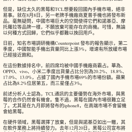
但是，缺位太久的黑莓和TCL想要殺回國內手機市場，絕非
易事。就在8月8日，另一老牌手機廠商夏普手機也將發布新
品。毫無疑問，中國市場巨大的空間使得它們和諾基亞、摩
托羅拉等品牌一樣，不願放棄可能存在的商機。可惜，無論
以何種方式回歸，它們似乎都難以挽回用戶。
日前，知名市場調研機構Counterpoint 發布的報告顯示，第二
季度，中國智能手機出貨量同比上漲3%，增速有所放緩市場
已經接近飽和。
在這份數據排名中，前四席均被中國手機廠商霸占。華為、
OPPO、vivo、小米二季度出貨量占比分別為20.2%、18.8%、
17.0%、13.0%，占據了國內手機市場69%的市場份額。蘋果
占比為8.2%位居第五，而三星僅占3%。
前述分析人士認為，TCL通訊的主要優勢在海外市場，與黑
莓的合作仍然會有機會。隻不過，黑莓在國內市場很難立足
了。尤其是在九月即將發布的iphone8，在高端市場不會留機
會給黑莓。
在硬件領域，黑莓選擇了放棄，但是與諾基亞如出一轍，其
在軟件業務上將持續發力。去年12月20日，黑莓公司宣布將