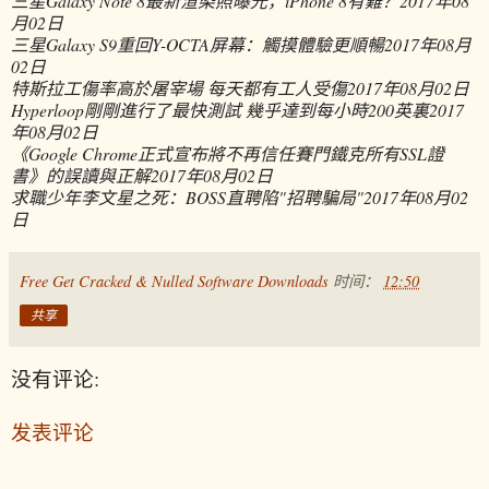
三星Galaxy Note 8最新渲染照曝光，iPhone 8有難？
2017年08
月02日
三星Galaxy S9重回Y-OCTA屏幕：觸摸體驗更順暢
2017年08月
02日
特斯拉工傷率高於屠宰場 每天都有工人受傷
2017年08月02日
Hyperloop剛剛進行了最快測試 幾乎達到每小時200英裏
2017
年08月02日
《Google Chrome正式宣布將不再信任賽門鐵克所有SSL證
書》的誤讀與正解
2017年08月02日
求職少年李文星之死：BOSS直聘陷"招聘騙局"
2017年08月02
日
Free Get Cracked & Nulled Software Downloads
时间：
12:50
共享
没有评论:
发表评论