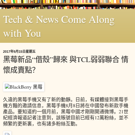
Tech & News Come Along
with You
2017年9月15日星期五
黑莓新品“借殼”歸來 與TCL弱弱聯合 情
懷成賣點？
久違的黑莓手機又有了新的動靜。日前，有媒體接到黑莓手
機方麵的邀請信息，黑莓手機8月8日將在中國發布新款手機
產品。要知道約一個月前，黑莓中國才剛剛開通微博。21世
紀經濟報道記者注意到，該賬號目前已經有12萬粉絲，並不
頻繁的更新裏，也有諸多粉絲互動。