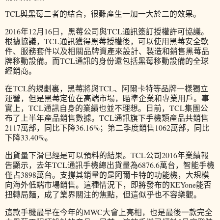
TCL與黑莓二者的結合，很難產生一加一大於二的效果。
2016年12月16日，黑莓公司與TCL通訊簽訂授權許可協議。
根據協議，TCL通訊獲得黑莓授權後，可以使用黑莓安全軟
件、服務套件以及相關品牌資產來設計、製造和銷售黑莓品
牌移動設備。而TCL通訊的身份還包括黑莓移動設備的全球
經銷商。
在TCL的規劃裏，黑莓將與TCL、阿爾卡特等品牌一樣獨立
運營，但是黑莓定位在高端市場，瞄準企業和專業用戶。事
實上，TCL通訊自身的業績也並不理想。日前，TCL集團公
布了上半年產品銷售數據。TCL通訊旗下手機類產品共銷售
2117萬部，同比下降36.16%；第二季度銷售1062萬部，同比
下降33.40%。
出貨量下滑已經是可以預料的結果。TCL公司2016年業績報
告顯示，去年TCL通訊手機總出貨量為6876.6萬台，智能手機
僅占3898萬台。支撐其銷量的是阿爾卡特的功能機，大規模
向海外低端市場銷售。這種情況下，即將發布的KEYone能否
扭轉局麵，成了業界關注的焦點，但這似乎也不容樂觀。
這款手機最早在今年的MWC大會上亮相，也是最後一款完全