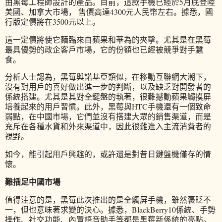
由黑莓工程師設計的產品。目前，這款手機已經於5月底登陸
美國、加拿大市場， 售價高達4300元人民幣左右。據悉，國
行版定價將在3500元以上。
這一定價將使它麵臨來自蘋果和華為的夾擊。尤其是在黑莓
最具優勢的政企客戶市場，它的份額也已經被競爭對手蠶
食。
分析人士認為，黑莓與諾基亞類似，在移動互聯網大潮下，
沒有對用戶的喜好做出進一步的判斷，以及缺乏對開發者的
係統搭建。尤其是其對全鍵盤的執著，很難撼動蘋果觸摸屏
培養起來的用戶習慣。此外，黑莓與HTC手機還有一個致命
弱點，在中國市場，它們並沒有搭建大眾的銷售渠道，而是
充斥在各種水貨和外來渠道中，因此很難進入主流消費者的
視野。
如今，能引起用戶興趣的，或許還是對昔日鍵盤機僅存的情
懷。
難插足中國市場
值得注意的是，黑莓此次推出的是全觸屏手機，雖然褒貶不
一，但也意味著求變的決心。據悉，BlackBerry10係統、手勢
操作、社交功能、內置語音助手等都是黑莓新係統的亮點。