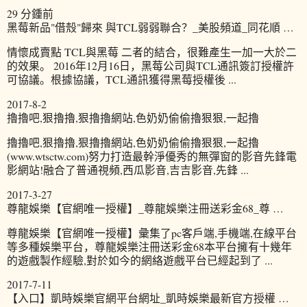
29 分鍾前
黑莓新品"借殼"歸來 與TCL弱弱聯合？_美股頻道_同花順 …
情懷成賣點 TCL與黑莓 二者的結合，很難產生一加一大於二
的效果。 2016年12月16日，黑莓公司與TCL通訊簽訂授權許
可協議。根據協議，TCL通訊獲得黑莓授權後 ...
2017-8-2
擼擼吧,狠擼擼,狠擼擼網站,色奶奶偷偷擼狠狠,一起擼
擼擼吧,狠擼擼,狠擼擼網站,色奶奶偷偷擼狠狠,一起擼
(www.wtsctw.com)努力打造最幹淨優秀的無彈窗的影音先鋒電
影網站!融合了普通視頻,西瓜影音,吉吉影音,先鋒 ...
2017-3-27
尊龍娛樂【官網唯一授權】_尊龍娛樂注冊送彩金68_尊 …
尊龍娛樂【官網唯一授權】彙集了pc客戶端,手機端,在線平台
等多種娛樂平台，尊龍娛樂注冊送彩金68本平台擁有十幾年
的遊戲製作經驗,對於如今的網絡遊戲平台已經起到了 ...
2017-7-11
【入口】凱時娛樂官網平台網址_凱時娛樂最新官方授權 …