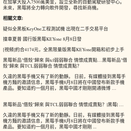
在加拿大投入7500萬美金，設立全新的自動駕駛研發中心。
未來，黑莓將全力轉向軟件開發，尋找新商機。
相關文章:
疑似全黑板KeyOne工程測試機 出現在二手交易平台
撞車夏普 國行版黑莓KEYone 8月8日發
[視頻]約合4174元，全黑限量版黑莓KEYone開箱和初步上手
黑莓新品"借殼"歸來 與tcl弱弱聯合 情懷成賣點…黑莓新品"借
殼"歸來 與TCL弱弱聯合 情懷成賣點？
久違的黑莓手機又有了新的動靜。 日前，有媒體接到黑莓手
機方麵的邀請信息，黑莓手機8月8日將在中國發布新款手機
產品。要知道約一個月前，黑莓中國才剛剛開通微博 …
黑莓新品"借殼"歸來 與TCL弱弱聯合 情懷成賣點？|黑莓| …
久違的黑莓手機又有了新的動靜。日前，有媒體接到黑莓手
機方麵的邀請信息，黑莓手機8月8日將在中國發布新款手機
產品。要知道約一個月前，黑莓中國才剛剛 ...