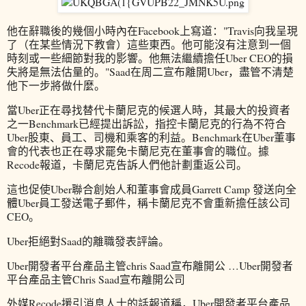
他在辭職後的幾個小時內在Facebook上寫道："Travis向我呈現
了（在某些情況下教會）這些東西。他可能沒有注意到一個
時刻或一些細節對我的影響。他無法繼續擔任Uber CEO的損
失將是無法估量的。"Saad在周二宣布離開Uber，盡管不清楚
他下一步將做什麼。
當Uber正在尋找替代卡蘭尼克的候選人時，其最大的投資者
之一Benchmark已經提出訴訟，指控卡蘭尼克的行為不符合
Uber股東、員工、司機和乘客的利益。Benchmark在Uber董事
會的代表也正在尋求罷免卡蘭尼克在董事會的職位。據
Recode報道，卡蘭尼克告訴人們他計劃重返公司。
這也促使Uber聯合創始人和董事會成員Garrett Camp 發送向全
體Uber員工發送電子郵件，稱卡蘭尼克不會重新擔任該公司
CEO。
Uber拒絕對Saad的離職發表評論。
Uber開發者平台產品主管chris Saad宣布離開公 …Uber開發者
平台產品主管Chris Saad宣布離開公司
外媒Recode援引消息人士的話報道稱，Uber開發者平台產品