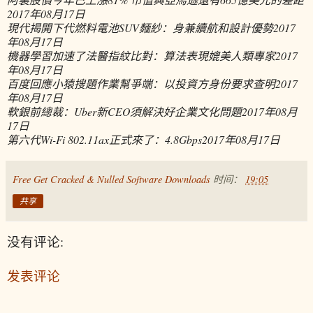
2017年08月17日
現代揭開下代燃料電池SUV麵紗：身兼續航和設計優勢
2017
年08月17日
機器學習加速了法醫指紋比對：算法表現媲美人類專家
2017
年08月17日
百度回應小猿搜題作業幫爭端：以投資方身份要求查明
2017
年08月17日
軟銀前總裁：Uber新CEO須解決好企業文化問題
2017年08月
17日
第六代Wi-Fi 802.11ax正式來了：4.8Gbps
2017年08月17日
Free Get Cracked & Nulled Software Downloads
时间：
19:05
共享
没有评论:
发表评论