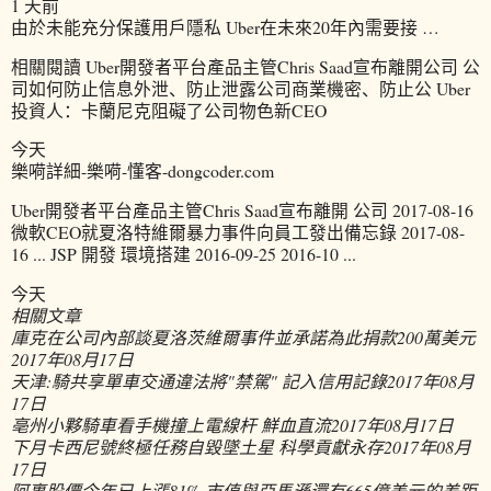
1 天前
由於未能充分保護用戶隱私 Uber在未來20年內需要接 …
相關閱讀 Uber開發者平台產品主管Chris Saad宣布離開公司 公
司如何防止信息外泄、防止泄露公司商業機密、防止公 Uber
投資人：卡蘭尼克阻礙了公司物色新CEO
今天
樂嗬詳細-樂嗬-懂客-dongcoder.com
Uber開發者平台產品主管Chris Saad宣布離開 公司 2017-08-16
微軟CEO就夏洛特維爾暴力事件向員工發出備忘錄 2017-08-
16 ... JSP 開發 環境搭建 2016-09-25 2016-10 ...
今天
相關文章
庫克在公司內部談夏洛茨維爾事件並承諾為此捐款200萬美元
2017年08月17日
天津:騎共享單車交通違法將"禁駕" 記入信用記錄
2017年08月
17日
亳州小夥騎車看手機撞上電線杆 鮮血直流
2017年08月17日
下月卡西尼號終極任務自毀墜土星 科學貢獻永存
2017年08月
17日
阿裏股價今年已上漲81% 市值與亞馬遜還有665億美元的差距