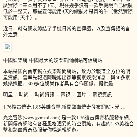
麼實際上基本用不了1天。現在幾乎沒有一款手機說自己續航
低於一整天，那些宣傳能用3天的續航才是真的牛（當然實際
可能用1天半）。
近日，就有網友總結了手機日常的宣傳語，以及宣傳語的言
外之意……
中國娛樂網-中國最大的娛樂新聞網站可信網站
本站是國內首家獨立娛樂新聞網站，致力於報道全方位的明
星資訊，曾率先報道陳曉旭出家等獨家娛樂消息；與50多家
娛樂媒體、300多位娛樂作者具有合作關係，提供最 ...
明星 · 時尚 · 時尚資訊 · 電視 · 圖片 · 電視資訊
1.76複古傳奇,1.85英雄合擊,新開熱血傳奇發布網站 - 光 …
光之冒險(www.gzmxol.com),是一款1.76複古傳奇私服發布網,
新開傳奇網站有各種風格迥異的時空裂縫，有趣的1.85英雄合
擊和熱血傳奇私服帶你暢遊輕網遊。