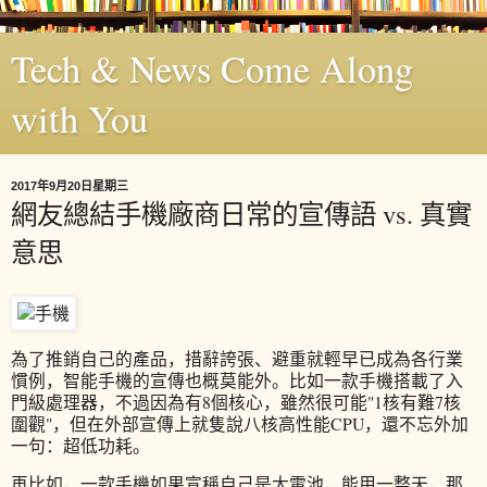
Tech & News Come Along
with You
2017年9月20日星期三
網友總結手機廠商日常的宣傳語 vs. 真實
意思
為了推銷自己的產品，措辭誇張、避重就輕早已成為各行業
慣例，智能手機的宣傳也概莫能外。比如一款手機搭載了入
門級處理器，不過因為有8個核心，雖然很可能"1核有難7核
圍觀"，但在外部宣傳上就隻說八核高性能CPU，還不忘外加
一句：超低功耗。
再比如，一款手機如果宣稱自己是大電池，能用一整天，那