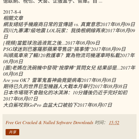
億歐網、視也、天窗、企服盒子、智庫。自 ...
2017-8-4
相關文章
網友總結手機廠商日常的宣傳語 vs. 真實意思
2017年08月09日
四川九寨溝7級地震 LOL玩家：我換根網線再來
2017年08月09
日
[視頻]當籃球泡過液氮之後...
2017年08月09日
PSG球迷到巴塞羅那蘋果零售店"搞事情"
2017年08月09日
叫順風車來了輛120救護車？實為物流司機運車時私載
2017年
08月08日
[圖]老媽在洗碗機中發現"按摩棒"質問女兒 結果卻是...
2017年
08月08日
Are you OK？雷軍鬼畜神曲竟變病毒
2017年08月08日
期待已久的世界巨型機器人大戰本月舉行
2017年08月08日
日本市場現不會融化的冰淇淋：10分鍾後仍近乎完好如初
2017年08月07日
大白鯊咬到GoPro 血盆大口被拍下
2017年08月07日
Free Get Cracked & Nulled Software Downloads
时间：
15:52
共享