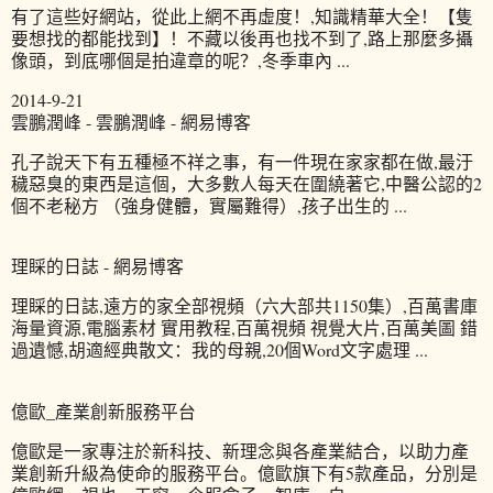
有了這些好網站，從此上網不再虛度！,知識精華大全！【隻
要想找的都能找到】！不藏以後再也找不到了,路上那麼多攝
像頭，到底哪個是拍違章的呢？,冬季車內 ...
2014-9-21
雲鵬潤峰 - 雲鵬潤峰 - 網易博客
孔子說天下有五種極不祥之事，有一件現在家家都在做,最汙
穢惡臭的東西是這個，大多數人每天在圍繞著它,中醫公認的2
個不老秘方 （強身健體，實屬難得）,孩子出生的 ...
理睬的日誌 - 網易博客
理睬的日誌,遠方的家全部視頻（六大部共1150集）,百萬書庫
海量資源,電腦素材 實用教程,百萬視頻 視覺大片,百萬美圖 錯
過遺憾,胡適經典散文：我的母親,20個Word文字處理 ...
億歐_產業創新服務平台
億歐是一家專注於新科技、新理念與各產業結合，以助力產
業創新升級為使命的服務平台。億歐旗下有5款產品，分別是