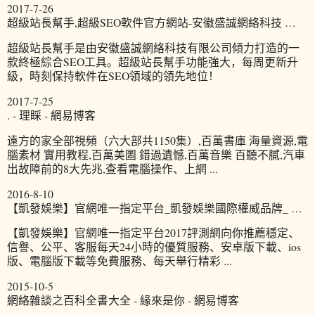
2017-7-26
超級站長幫手,超級SEO軟件官方網站-安徽盛誠網絡科技 …
超級站長幫手是由安徽盛誠網絡科技有限公司傾力打造的一
款終極綜合SEO工具。超級站長幫手功能強大，每周更新升
級，時刻保持軟件在SEO領域的領先地位！
2017-7-25
. - 理睬 - 網易博客
遠方的家全部視頻（六大部共1150集）,百萬書庫 海量資源,電
腦素材 實用教程,百萬美圖 錯過遺憾,百萬音樂 百聽不膩,汽車
出故障前的8大先兆,查看電腦操作、上網 ...
2016-8-10
【凱發娛樂】官網唯一指定平台_凱發娛樂國際權威品牌_ …
【凱發娛樂】官網唯一指定平台2017評測網向你推薦穩定、
信譽、公平、客服每天24小時的優質服務、安卓版下載、ios
版、電腦版下載等免費服務、每天舉行精彩 ...
2015-10-5
網絡雜談之百科全書大全 - 緣來是你 - 網易博客