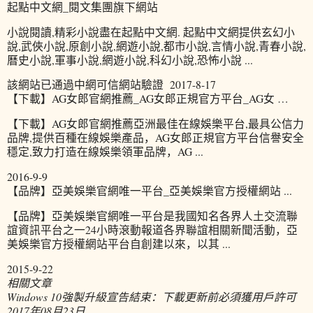
起點中文網_閱文集團旗下網站
小說閱讀,精彩小說盡在起點中文網. 起點中文網提供玄幻小
說,武俠小說,原創小說,網遊小說,都市小說,言情小說,青春小說,
曆史小說,軍事小說,網遊小說,科幻小說,恐怖小說 ...
該網站已通過中網可信網站驗證 2017-8-17
【下載】AG女郎官網推薦_AG女郎正規官方平台_AG女 …
【下載】AG女郎官網推薦亞洲最佳在線娛樂平台,最具公信力
品牌,提供百種在線娛樂產品，AG女郎正規官方平台信譽安全
穩定,致力打造在線娛樂領軍品牌，AG ...
2016-9-9
【品牌】亞美娛樂官網唯一平台_亞美娛樂官方授權網站 ...
【品牌】亞美娛樂官網唯一平台是我國知名各界人土交流聯
誼資訊平台之一24小時滾動報道各界聯誼相關新聞活動，亞
美娛樂官方授權網站平台自創建以來，以其 ...
2015-9-22
相關文章
Windows 10強製升級宣告結束：下載更新前必須獲用戶許可
2017年08月23日