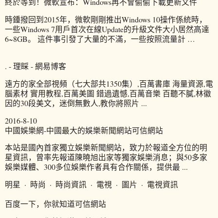
終於等到！微軟宣布：Windows再不會偷偷下載更新文件
時鍾撥回到2015年，微軟剛剛推出Windows 10操作係統時，
一些Windows 7用戶首次在線Update的升級文件大小居然高達
6~8GB。 這件事引發了大量的不滿，一些按照流量計 …
. - 理睬 - 網易博客
遠方的家全部視頻（七大部共1350集）,百萬書庫 海量資源,電
腦素材 實用教程,百萬美圖 錯過遺憾,百萬音樂 百聽不膩,林徽
因的30段美文，迷倒無數人,教你將照片 ...
2016-8-10
中國娛樂網-中國最大的娛樂新聞網站可信網站
本站是國內首家獨立娛樂新聞網站，致力於報道全方位的明
星資訊，曾率先報道陳曉旭出家等獨家娛樂消息；與50多家
娛樂媒體、300多位娛樂作者具有合作關係，提供最 ...
明星 · 時尚 · 時尚資訊 · 電視 · 圖片 · 電視資訊
百度一下，你就知道可信網站