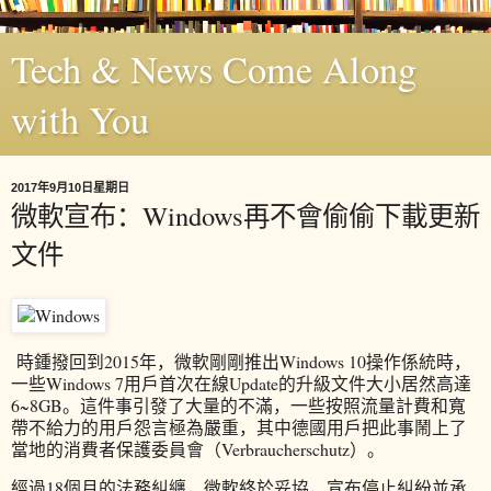
Tech & News Come Along
with You
2017年9月10日星期日
微軟宣布：Windows再不會偷偷下載更新
文件
時鍾撥回到2015年，微軟剛剛推出Windows 10操作係統時，
一些Windows 7用戶首次在線Update的升級文件大小居然高達
6~8GB。這件事引發了大量的不滿，一些按照流量計費和寬
帶不給力的用戶怨言極為嚴重，其中德國用戶把此事鬧上了
當地的消費者保護委員會（Verbraucherschutz）。
經過18個月的法務糾纏，微軟終於妥協，宣布停止糾紛並承