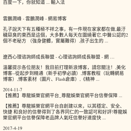
百度一下，你就知道 ... 輸入法
雲鵬潤峰 - 雲鵬潤峰 - 網易博客
孔子說天下有五種極不祥之事，有一件現在家家都在做,最汙
穢惡臭的東西是這個，大多數人每天在圍繞著它,中醫公認的2
個不老秘方 （強身健體，實屬難得）,孩子出生的 ...
遼西心理谘詢師成長聯盟 - 心理谘詢師成長聯盟 - 網 …
溫馨提示各位朋友！我目前打理新浪博客，請您關注！,美化
博客--從起步到精通（新手初學必讀）,博客教程（玩轉網易
博客）,博客素材（圖片、Flash倉庫）,《精神 ...
2014-11-7
【推薦】尊龍娛樂官網平台_尊龍娛樂官網平台信譽保障 ...
【推薦】尊龍娛樂官網平台自創建以來，以其穩定、安全、
快捷 和良好的信譽得到了各界同仁的一致認可和好評!尊龍娛
樂官網平台信譽保障老品牌人氣旺信譽好速度快 ...
2017-4-19