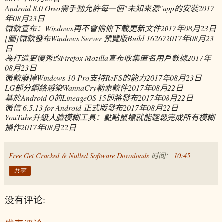
Android 8.0 Oreo需手動允許每一個"未知來源"app的安裝
2017
年08月23日
微軟宣布：Windows再不會偷偷下載更新文件
2017年08月23日
[圖]微軟發布Windows Server 預覽版Build 16267
2017年08月23
日
為打造更優秀的Firefox Mozilla宣布收集匿名用戶數據
2017年
08月23日
微軟廢掉Windows 10 Pro支持ReFS的能力
2017年08月23日
LG部分網絡感染WannaCry勒索軟件
2017年08月22日
基於Android O的LineageOS 15即將發布
2017年08月22日
微信 6.5.13 for Android 正式版發布
2017年08月22日
YouTube升級人臉模糊工具：點點鼠標就能輕鬆完成所有模糊
操作
2017年08月22日
Free Get Cracked & Nulled Software Downloads
时间：
10:45
共享
没有评论: