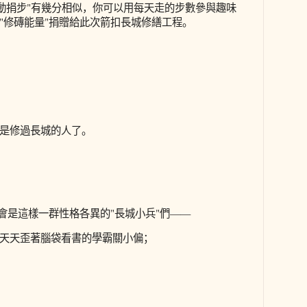
運動捐步"有幾分相似，你可以用每天走的步數參與趣味
"修磚能量"捐贈給此次箭扣長城修繕工程。
是修過長城的人了。
，會是這樣一群性格各異的"長城小兵"們——
天天歪著腦袋看書的學霸關小偏；