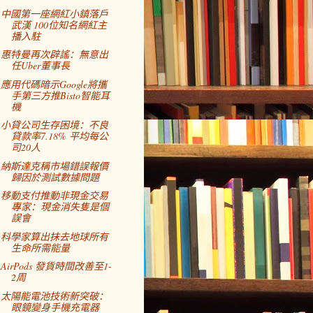
中國第一座網紅小鎮落戶
武漢 100位知名網紅主
播入駐
惠特曼再次辟謠：無意出
任Uber董事長
應用代碼暗示Google將攜
手第三方推Bisto智能耳
機
小貸公司生存困境：不良
貸款率7.18% 平均每公
司20人
納斯達克稱市場錯誤報價
歸因於測試數據問題
移動支付推動非現金交易
專家：現金消失隻是個
誤會
科學家算出抹去地球所有
生命所需能量
AirPods 發貨時間改善至1-
2周
太陽能電池技術新突破：
眼鏡變身手機充電器