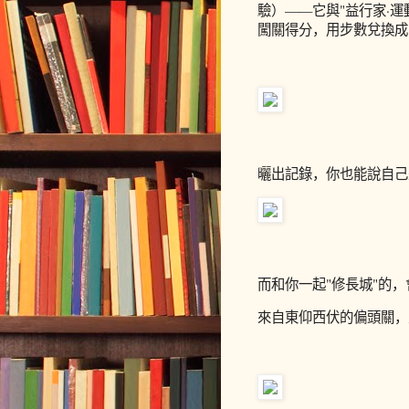
驗）
——它與"益行家·
闖關得分，用步數兌換成
曬出記錄，你也能說自己
而和你一起"修長城"的
來自東仰西伏的偏頭關，