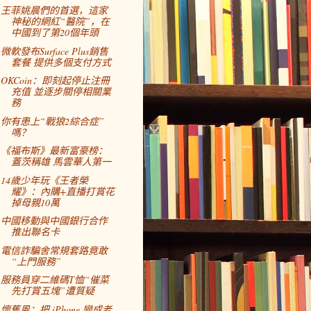
王菲姚晨們的首選，這家
神秘的網紅“醫院”，在
中國到了第20個年頭
微軟發布Surface Plus銷售
套餐 提供多個支付方式
OKCoin：即刻起停止注冊
充值 並逐步關停相關業
務
你有患上“戰狼2綜合症”
嗎？
《福布斯》最新富豪榜：
蓋茨稱雄 馬雲華人第一
14歲少年玩《王者榮
耀》：內購+直播打賞花
掉母親10萬
中國移動與中國銀行合作
推出聯名卡
電信詐騙舍常規套路竟敢
“上門服務”
服務員穿二維碼T恤“催菜
先打賞五塊”遭質疑
懷舊風：把 iPhone 變成老