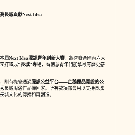
城貢獻Next Idea
本屆Next Idea騰訊青年創新大賽
，將會聯合國內六大
"長城"專場
元打造成
，看創意青年們能拿最有曆史感
騰訊公益平台——企鵝優品開設的公
，則有機會通過
ea的優秀長城周邊作品捧回家。所有款項都會用以支持長城
長城文化的傳播和再創造。