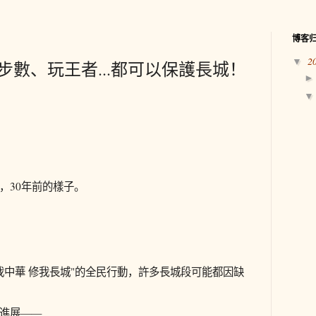
博客
2
▼
步數、玩王者...都可以保護長城！
，30年前的樣子。
愛我中華 修我長城"的全民行動，許多長城段可能都因缺
進展——