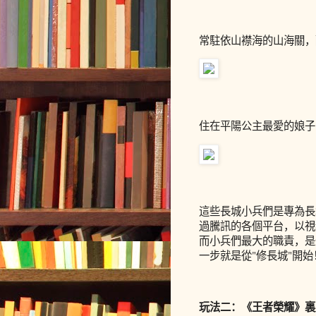
常駐依山襟海的山海關，
住在平陽公主最愛的娘子關
這些長城小兵們是專為長
過騰訊的各個平台，以視
而小兵們最大的職責，是
一步就是從"修長城"開始
玩法二：《王者榮耀》裏