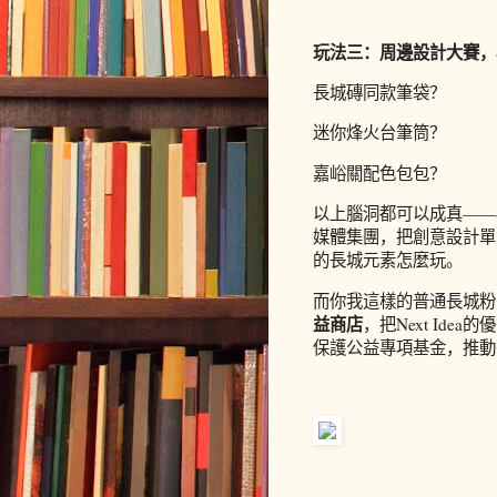
玩法三：周邊設計大賽，為長
長城磚同款筆袋？
迷你烽火台筆筒？
嘉峪關配色包包？
以上腦洞都可以成真——
媒體集團，把創意設計單
的長城元素怎麼玩。
而你我這樣的普通長城粉
益商店
，把Next Id
保護公益專項基金，推動