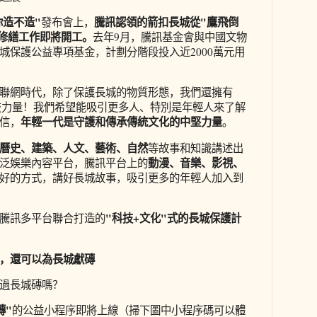
你造不造"
騰訊認領的箭扣長城從"鷹飛倒
發布會上，
的修繕工作即將開工。
去年9月，騰訊基金會與中國文物
城保護公益專項基金，計劃分階段投入近2000萬元用
聯網時代，除了保護長城的物質形態，我們還擁有
技力量！我們希望能吸引更多人、特別是年輕人來了解
年輕一代是守護和傳承傳統文化的中堅力量
信，
。
曆史、建築、人文、藝術、自然
等故事和知識講述出
動漫、音樂、影視、
泛娛樂內容平台，騰訊平台上的
好的方式，講好長城故事，吸引更多的年輕人加入到
"科技+文化"式的長城保護計
騰訊多平台聯合打造的
，還可以為長城獻磚
過長城磚嗎？
磚"
的公益小程序即將上線
（掃下圖中小程序碼可以體