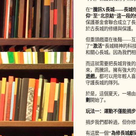
"騰訊X長城——長城
在
仰"至"北京結"這一段
保護基金會聯合成立了長
於古長城的修繕與保護。
但重頭戲還在後麵——互
"激活"
了
長城精神的科
和關心長城。因為我們相
而這就需要把長城背後的
來，而騰訊，擁有強大的
遊戲，
都可以用年輕人喜
守護長城的隊列。
於是，這個夏天，一場由
劃
開始了。
玩法一：運動不僅能捐步
捐步我們都幹過，但你修
"為修長城獻
有這麼一個