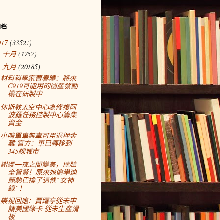
归档
017
(33521)
十月
(1757)
►
九月
(20185)
▼
材料科學家曹春曉：將來
C919可能用的國產發動
機在研製中
休斯敦太空中心為修複阿
波羅任務控製中心籌集
資金
小鳴單車無車可用退押金
難 官方：車已轉移到
345線城市
謝娜一夜之間變美，撞臉
全智賢！原來她偷學迪
麗熱巴換了這條“女神
線”！
樂視回應：賈躍亭從未申
請美國綠卡 從未生產滑
板