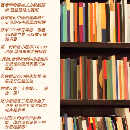
百度開發便攜式自動翻譯
機 還能當路由器用
穀歌重返中國組建團隊？
AI項目在中國開啟招聘
蘋果CEO庫克專訪：用產
品改變世界 可以做不賺
錢項目
第一份微信小程序TOP100
出爐 摩拜單車高居榜首
[評論]掀翻微博的授權協議
背後是對優質創者的爭
奪戰
英特爾公布10納米製程 密
度提升性能加強
翻譯大賽｜大賽提示——最
後一周！
迄今最穩定三電荷負離子
現身 有望在鋁電池等領
域大顯身手
06屆超女們居然齊發新
歌，你們這到底是一個
什麼樣節奏？