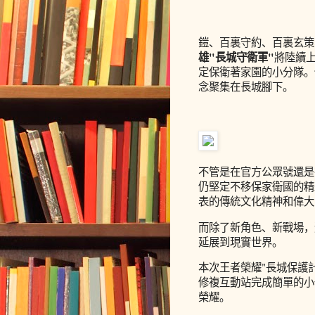
鎧、百裏守約、百裏玄策、
雄"長城守衛軍"
將陸續
定保衛著家園的小分隊。
念聚集在長城腳下。
不管是在官方公眾號還是
仍堅定不移保家衛國的精
表的傳統文化精神和偉大
而除了新角色、新戰場，
延展到現實世界。
本次王者榮耀"長城保護
修複互動站完成簡單的小
榮耀。