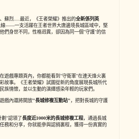
全新係列英
蘇烈.....最近，《王者榮耀》推出的
上線
——一支活躍在王者世界大唐邊境長城區域中，堅
他們身世不同，性格迥異，卻因為同一個"守護"的信
在遊戲專題頁內，你都能看到"守衛軍"在連天烽火裏
彩故事。《王者榮耀》試圖從新的角度展現長城所代
民族情懷，並以生動的演繹感染年輕的玩家們。
"長城修複互動站"
遊戲內還將開放
，把對長城的守護
長度近1000米的長城修複工程
計劃"認領了
，通過長城
任務和分享，你就能參與認捐裏程，獲得一份真實的