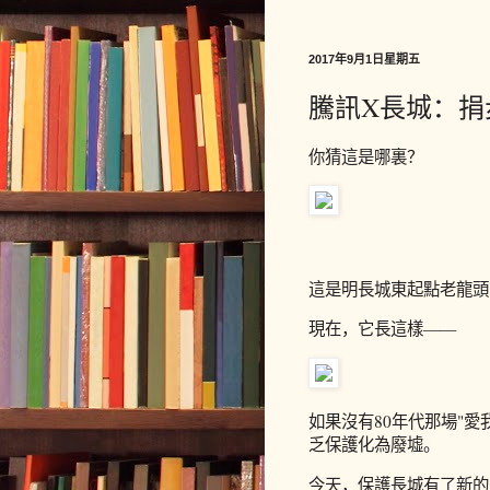
2017年9月1日星期五
騰訊X長城：捐
你猜這是哪裏？
這是明長城東起點老龍頭
現在，它長這樣——
如果沒有80年代那場"
乏保護化為廢墟。
今天，保護長城有了新的