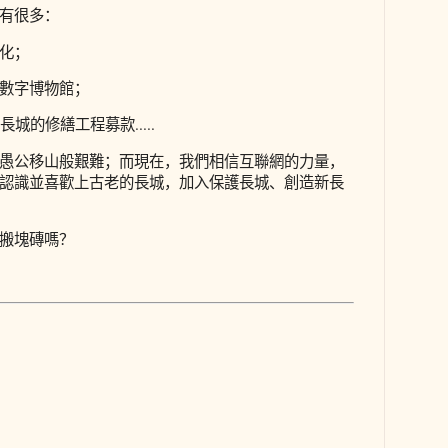
有很多：
化；
數字博物館；
城的修繕工程募款.....
愚公移山般艱難；而現在，我們相信互聯網的力量，
認識並喜歡上古老的長城，加入保護長城、創造新長
城搬塊磚嗎？