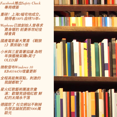
Facebook推出Safety Check
專用標簽
重磅！上海2幅宅地成交，
競得者100%自持70年~
Wephone已故創始人曾尋求
賣身獵豹 前妻係世紀佳
緣會員
國產電影最大驚喜 《戰狼
2》票房破15億
小米與三星簽署協議 為明
年旗艦機采購6英寸
OLED屏
微軟發布Windows 10
KB4034450增量更新
全程高能無尿點，刺激的
我腿都軟了
星火紅歌藝術團進京彙
演：歡聲笑語唱紅歌 鮮
紅的太陽永不落
德國怒了 社交網站不刪掉
仇恨言論就罰款5000萬
歐元