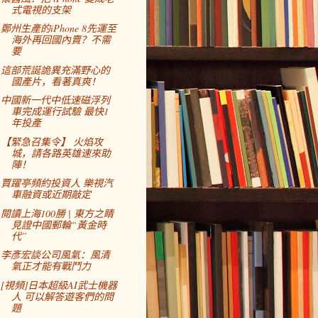
式電視的支架
鄭州生產的iPhone 8先運至
海外再回國內賣？不需
要
這部荒誕詭異充滿野心的
國產片，看著真爽！
中國新一代中低速磁浮列
車完成運行試驗 最快1
年投產
【緊急召集令】 火焰攻
城，請各路英雄速來助
陣！
賈躍亭頻約投資人 樂視汽
車融資或近期敲定
閱讀上海100勝 | 東方之睛
見證中國郵輪“黃金時
代”
李彥宏談公司風氣：風清
氣正才能有戰鬥力
[視頻]日本超級AI武士機器
人 可以解答遊客們的問
題