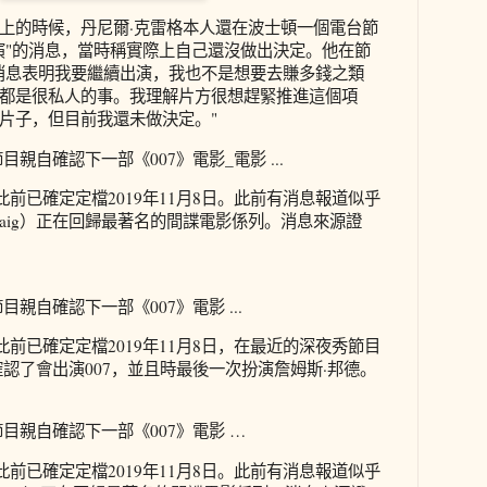
上的時候，丹尼爾·克雷格本人還在波士頓一個電台節
演"的消息，當時稱實際上自己還沒做出決定。他在節
消息表明我要繼續出演，我也不是想要去賺多錢之類
都是很私人的事。我理解片方很想趕緊推進這個項
片子，但目前我還未做決定。"
親自確認下一部《007》電影_電影 ...
影此前已確定定檔2019年11月8日。此前有消息報道似乎
lCraig）正在回歸最著名的間諜電影係列。消息來源證
親自確認下一部《007》電影 ...
影此前已確定定檔2019年11月8日，在最近的深夜秀節目
確認了會出演007，並且時最後一次扮演詹姆斯·邦德。
目親自確認下一部《007》電影 …
影此前已確定定檔2019年11月8日。此前有消息報道似乎