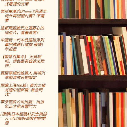
式電視的支架
鄭州生產的iPhone 8先運至
海外再回國內賣？不需
要
這部荒誕詭異充滿野心的
國產片，看著真爽！
中國新一代中低速磁浮列
車完成運行試驗 最快1
年投產
【緊急召集令】 火焰攻
城，請各路英雄速來助
陣！
賈躍亭頻約投資人 樂視汽
車融資或近期敲定
閱讀上海100勝 | 東方之睛
見證中國郵輪“黃金時
代”
李彥宏談公司風氣：風清
氣正才能有戰鬥力
[視頻]日本超級AI武士機器
人 可以解答遊客們的問
題