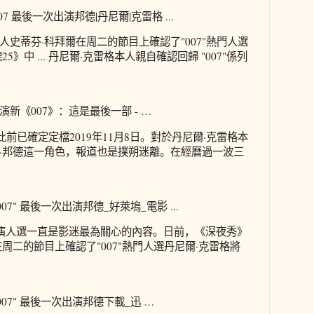
 最後一次出演邦德|丹尼爾|克雷格 ...
史蒂芬·科拜爾在周二的節目上確認了"007"熱門人選
》中 ... 丹尼爾·克雷格本人親自確認回歸 "007"係列
新《007》：這是最後一部 - …
此前已確定定檔2019年11月8日。對於丹尼爾·克雷格本
·邦德這一角色，報道也是撲朔迷離。在經曆過一波三
7" 最後一次出演邦德_好萊塢_電影 ...
主演人選一直是影迷最為關心的內容。日前，《深夜秀》
周二的節目上確認了"007"熱門人選丹尼爾·克雷格將
07" 最後一次出演邦德下載_迅 …