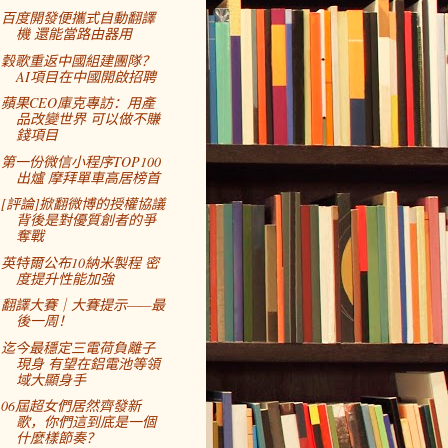
百度開發便攜式自動翻譯
機 還能當路由器用
穀歌重返中國組建團隊？
AI項目在中國開啟招聘
蘋果CEO庫克專訪：用產
品改變世界 可以做不賺
錢項目
第一份微信小程序TOP100
出爐 摩拜單車高居榜首
[評論]掀翻微博的授權協議
背後是對優質創者的爭
奪戰
英特爾公布10納米製程 密
度提升性能加強
翻譯大賽｜大賽提示——最
後一周！
迄今最穩定三電荷負離子
現身 有望在鋁電池等領
域大顯身手
06屆超女們居然齊發新
歌，你們這到底是一個
什麼樣節奏？