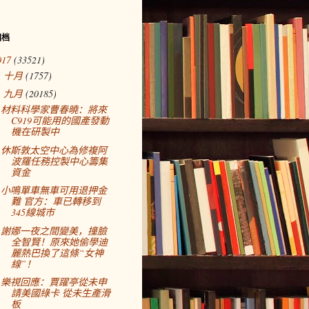
归档
017
(33521)
十月
(1757)
►
九月
(20185)
▼
材料科學家曹春曉：將來
C919可能用的國產發動
機在研製中
休斯敦太空中心為修複阿
波羅任務控製中心籌集
資金
小鳴單車無車可用退押金
難 官方：車已轉移到
345線城市
謝娜一夜之間變美，撞臉
全智賢！原來她偷學迪
麗熱巴換了這條“女神
線”！
樂視回應：賈躍亭從未申
請美國綠卡 從未生產滑
板