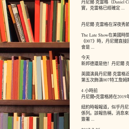
丹尼爾·克雷格（Danie
實，克雷格已經確定 ...
丹尼爾·克雷格在深夜秀節目
The Late Show
《007》時，丹尼爾直接
會是 ...
今天
新邦德還是他！丹尼爾·克雷
英國演員丹尼爾·克雷格
第五次飾演007特工詹姆斯
4 小時前
丹尼爾•克雷格將在2019
紐約時報報道，似乎丹尼爾·
係列。該報告稱，消息來
簽署 ...