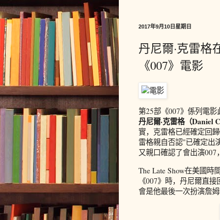
2017年9月10日星期日
丹尼爾·克雷格
《007》電影
第25部《007》係列電
丹尼爾·克雷格（Danie
實，克雷格已經確定回歸
雷格親自否認"已確定出
又親口確認了會出演00
The Late Show
《007》時，丹尼爾直接
會是他最後一次扮演詹姆