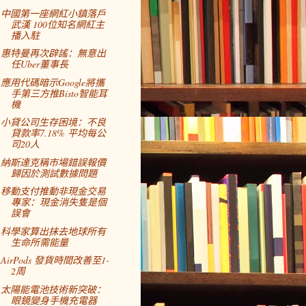
中國第一座網紅小鎮落戶
武漢 100位知名網紅主
播入駐
惠特曼再次辟謠：無意出
任Uber董事長
應用代碼暗示Google將攜
手第三方推Bisto智能耳
機
小貸公司生存困境：不良
貸款率7.18% 平均每公
司20人
納斯達克稱市場錯誤報價
歸因於測試數據問題
移動支付推動非現金交易
專家：現金消失隻是個
誤會
科學家算出抹去地球所有
生命所需能量
AirPods 發貨時間改善至1-
2周
太陽能電池技術新突破：
眼鏡變身手機充電器