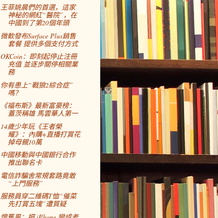
王菲姚晨們的首選，這家
神秘的網紅“醫院”，在
中國到了第20個年頭
微軟發布Surface Plus銷售
套餐 提供多個支付方式
OKCoin：即刻起停止注冊
充值 並逐步關停相關業
務
你有患上“戰狼2綜合症”
嗎？
《福布斯》最新富豪榜：
蓋茨稱雄 馬雲華人第一
14歲少年玩《王者榮
耀》：內購+直播打賞花
掉母親10萬
中國移動與中國銀行合作
推出聯名卡
電信詐騙舍常規套路竟敢
“上門服務”
服務員穿二維碼T恤“催菜
先打賞五塊”遭質疑
懷舊風：把 iPhone 變成老