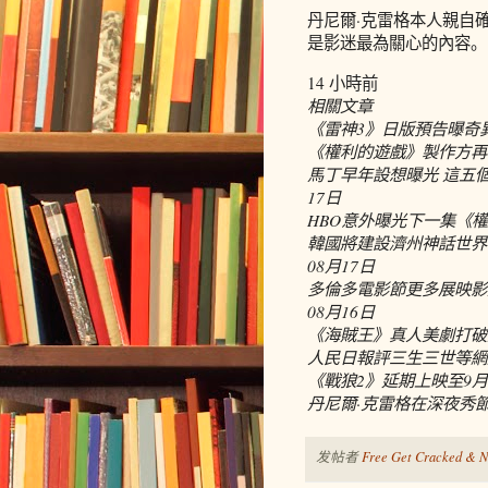
丹尼爾·克雷格本人親自確
是影迷最為關心的內容。
14 小時前
相關文章
《雷神3》日版預告曝奇
《權利的遊戲》製作方再被
馬丁早年設想曝光 這五
17日
HBO意外曝光下一集《
韓國將建設濟州神話世界
08月17日
多倫多電影節更多展映影片
08月16日
《海賊王》真人美劇打破紀
人民日報評三生三世等網
《戰狼2》延期上映至9月
丹尼爾·克雷格在深夜秀節
发帖者
Free Get Cracked & N