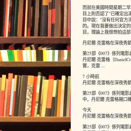
而就在美國時間星期二早
目上則否認了"已確定出
目中說："沒有任何官方
的。現在我要做出決定的
目，理論上我很想拍這部
丹尼爾·克雷格在深夜秀節目
第25部《007》係列電
丹尼爾·克雷格（Danie
實，克雷 ...
7 小時前
丹尼爾·克雷格在深夜秀節目
第25部《007》係列電
中，丹尼爾·克雷格親口
今天
丹尼爾·克雷格在深夜秀節
第25部《007》係列電