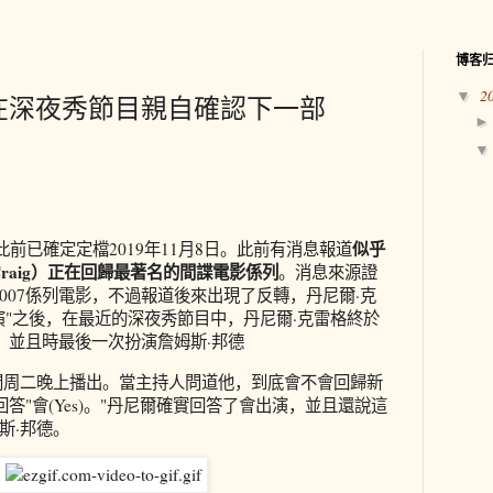
博客
2
▼
在深夜秀節目親自確認下一部
似乎
影此前已確定定檔2019年11月8日。此前有消息報道
l Craig）正在回歸最著名的間諜電影係列
。消息來源證
007係列電影，不過報道後來出現了反轉，丹尼爾·克
演"之後，在最近的深夜秀節目中，丹尼爾·克雷格終於
7，並且時最後一次扮演詹姆斯·邦德
在美國時間周二晚上播出。當主持人問道他，到底會不會回歸新
回答"會(Yes)。"丹尼爾確實回答了會出演，並且還說這
斯·邦德。