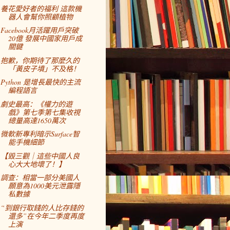
養花愛好者的福利 這款機
器人會幫你照顧植物
Facebook月活躍用戶突破
20億 發展中國家用戶成
關鍵
抱歉，你期待了那麼久的
「黃皮子墳」不及格！
Python 是增長最快的主流
編程語言
劇史最高：《權力的遊
戲》第七季第七集收視
總量高達1650萬次
微軟新專利暗示Surface智
能手機細節
【毀三觀｜這些中國人良
心大大地壞了！】
調查：相當一部分美國人
願意為1000美元泄露隱
私數據
“到銀行取錢的人比存錢的
還多”在今年二季度再度
上演