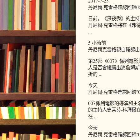
2017-7-25
丹尼爾·克雷格確認回歸007
日前，《深夜秀》的主持人
丹尼爾·克雷格將在《邦德25
...
5 小時前
丹尼爾克雷格親自確認出演
第25部《007》係列電影
人是否會繼續出演詹姆斯
折的 ...
今天
丹尼爾·克雷格確認回歸"00
007係列電影的導演和
的主持人史蒂芬·科拜爾在
在 ...
今天
丹尼爾·克雷格確認回歸"0