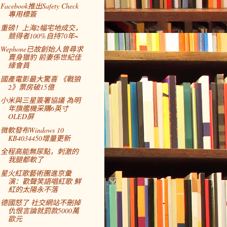
Facebook推出Safety Check
專用標簽
重磅！上海2幅宅地成交，
競得者100%自持70年~
Wephone已故創始人曾尋求
賣身獵豹 前妻係世紀佳
緣會員
國產電影最大驚喜 《戰狼
2》票房破15億
小米與三星簽署協議 為明
年旗艦機采購6英寸
OLED屏
微軟發布Windows 10
KB4034450增量更新
全程高能無尿點，刺激的
我腿都軟了
星火紅歌藝術團進京彙
演：歡聲笑語唱紅歌 鮮
紅的太陽永不落
德國怒了 社交網站不刪掉
仇恨言論就罰款5000萬
歐元