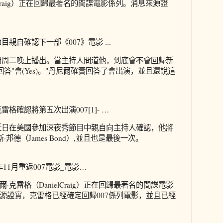
l Craig）正在回歸最著名的間諜電影係列。消息來源證
親自確認下一部《007》電影 ...
在美國時間周二晚上播出。當主持人問道他，到底會不會回歸新
回答"會(Yes)。"丹尼爾確實回答了會出演，並且還說這
格確認將第五次出演007[1]- …
近日在美國參加深夜秀節目中親自向主持人確認，他將
·邦德（James Bond）,並且也是最後一次。
年11月重返007電影_電影…
克雷格（DanielCraig）正在回歸最著名的間諜電影
源證實，克雷格已經確定回歸007係列電影，並且已經