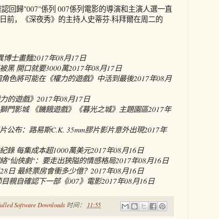
認回歸"007"係列 007係列電影的導演和主演人選一直
日前，《深夜秀》的主持人史蒂芬·科拜爾在周二的
異博士畫麵
2017年08月17日
黑 開口就要3000萬
2017年08月17日
個角色將可能在《權力的遊戲》中活到最後
2017年08月
權力的遊戲》
2017年08月17日
獅門影城 《饑餓遊戲》《暮光之城》主題園區
2017年
公布：路易斯C.K. 35mm膠片影片意外出現
2017年
錄 每集成本超1000萬美元
2017年08月16日
絡"仙俠劇"：要走出狹隘的情感格局
2017年08月16日
28日 最終票房會衝多少億？
2017年08月16日
目親自確認下一部《007》電影
2017年08月16日
ulled Software Downloads
时间：
11:55