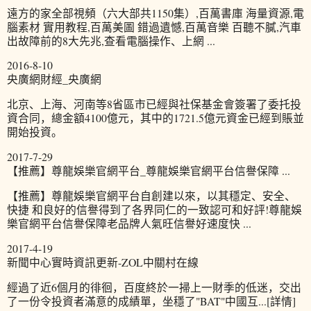
遠方的家全部視頻（六大部共1150集）,百萬書庫 海量資源,電
腦素材 實用教程,百萬美圖 錯過遺憾,百萬音樂 百聽不膩,汽車
出故障前的8大先兆,查看電腦操作、上網 ...
2016-8-10
央廣網財經_央廣網
北京、上海、河南等8省區市已經與社保基金會簽署了委托投
資合同，總金額4100億元，其中的1721.5億元資金已經到賬並
開始投資。
2017-7-29
【推薦】尊龍娛樂官網平台_尊龍娛樂官網平台信譽保障 ...
【推薦】尊龍娛樂官網平台自創建以來，以其穩定、安全、
快捷 和良好的信譽得到了各界同仁的一致認可和好評!尊龍娛
樂官網平台信譽保障老品牌人氣旺信譽好速度快 ...
2017-4-19
新聞中心實時資訊更新-ZOL中關村在線
經過了近6個月的徘徊，百度終於一掃上一財季的低迷，交出
了一份令投資者滿意的成績單，坐穩了"BAT"中國互...[詳情]