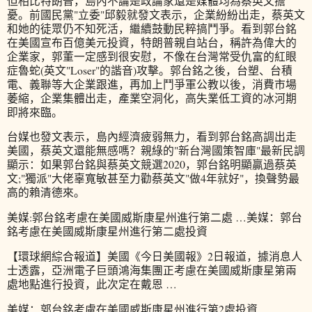
但相比特朗普，島內不論是政論家還是媒體均為蔡英文擔
憂。前國民黨"立委"邱毅就發文表示，企業紛紛出走，蔡英文
和她的徒眾仍不知死活，繼續鼓動民粹搞鬥爭。看到郭台銘
在美國宣布百億美元投資，特朗普親自站台，稱許為偉大的
企業家，郭董一定感到很安慰，不像在台灣常受仇富的紅眼
症魯蛇(英文"Loser"的諧音)攻擊。郭台銘之後，台塑、台積
電、義聯等大企業跟進，再加上鬥爭軍公教以後，消費市場
萎縮，企業集體出走，產業空洞化，高失業低工資的冰河期
即將來臨。
台媒也發文表示，島內經濟疲弱無力，看到郭台銘高調出走
美國，蔡英文還能無感嗎？親綠的"新台灣國策智庫"最新民調
顯示：如果郭台銘與蔡英文競選2020，郭台銘明顯贏過蔡英
文;"獨派"大佬辜寬敏甚至力勸蔡英文"做4年就好"，換聲勢最
高的賴清德來。
美媒:郭台銘考慮在美國威斯康星州進行第二處 …美媒：郭台
銘考慮在美國威斯康星州進行第二處投資
【環球網綜合報道】美國《今日美國報》2日報道，據消息人
士透露，亞洲電子巨頭鴻海集團正考慮在美國威斯康星第兩
處地點進行投資，此次定在戴恩 …
美媒：郭台銘考慮在美國威斯康星州進行第2處投資