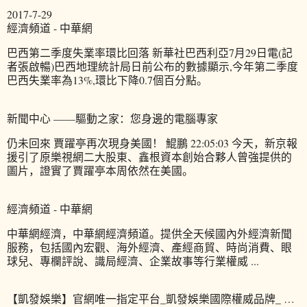
2017-7-29
經濟頻道 - 中華網
巴西第二季度失業率環比回落 新華社巴西利亞7月29日電(記
者張啟暢)巴西地理統計局日前公布的數據顯示,今年第二季度
巴西失業率為13%,環比下降0.7個百分點。
新聞中心 ——驅動之家：您身邊的電腦專家
仍未回來 賈躍亭再次現身美國！ 鯤鵬 22:05:03 今天，新京報
援引了原樂視網二大股東、鑫根資本創始合夥人曾強提供的
圖片，證實了賈躍亭本周依然在美國。
經濟頻道 - 中華網
中華網經濟，中華網經濟頻道。提供全天候國內外經濟新聞
服務，包括國內宏觀、海外經濟、產經商貿、時尚消費、眼
球兒、專欄評說、識局經濟、企業故事等行業權威 ...
【凱發娛樂】官網唯一指定平台_凱發娛樂國際權威品牌_ …