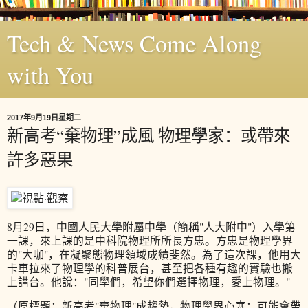
Tech & News Come Along
with You
2017年9月19日星期二
新高考“棄物理”成風 物理學家：或帶來
許多惡果
8月29日，中國人民大學附屬中學（簡稱"人大附中"）入學第
一課，來上課的是中科院物理所所長方忠。方忠是物理學界
的"大咖"，在凝聚態物理領域成績斐然。為了這次課，他用大
卡車拉來了物理學的科普展台，甚至把各種有趣的實驗也搬
上講台。他說："同學們，希望你們選擇物理，愛上物理。"
（原標題：新高考"棄物理"成趨勢，物理學界心塞：可能會帶