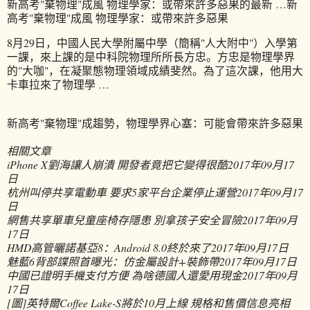
新高考"棄物理"成風 物理學家：或帶來許多惡果的最新 …新
高考"棄物理"成風 物理學家：或帶來許多惡果
8月29日，中國人民大學附屬中學（簡稱"人大附中"）入學第
一課，來上課的是中科院物理所所長方忠。方忠是物理學界
的"大咖"，在凝聚態物理領域成績斐然。為了這次課，他用大
卡車拉來了物理學 …
新高考"棄物理"成趨勢，物理學界心塞：可能會帶來許多惡果
相關文章
iPhone X劉海讓人崩潰 開發者竟把它變得很酷
2017年09月17
日
杭州叫停共享電動車 要求5家平台企業停止運營
2017年09月17
日
網售共享單車兒童座椅存隱患 別拿孩子安全冒險
2017年09月
17日
HMD高管曬諾基亞8：Android 8.0終於來了
2017年09月17日
魅藍6背部諜照首曝光：仿金屬設計+裝飾帶
2017年09月17日
中國已證明手機支付方便 為啥德國人還愛用現金
2017年09月
17日
[圖]英特爾Coffee Lake-S將於10月上線 規格和售價信息亮相