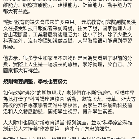
維能力、觀察實驗能力、建模能力、計算能力、動手能力等
都大有益處。
"物理教育的缺失會帶來許多惡果。"元培教育研究院副院長洪
文在接受科技日報記者采訪時說，往大了說，國家物理人才
會出現斷層，工業發展將後繼乏力；往小了說，除了少數文
科專業外，沒有物理知識做基礎，大學階段很可能遇到學習
阻礙。
他表示，很多學生和家長不選物理是因為隻看到了眼前的分
數，實際上人生是一場漫長的旅程，學好物理，於自己、於
國家都大有裨益。
規則需要調整，學校也要努力
如何改變"遇冷"的尷尬現狀？老師們在不斷"琢磨"。柯橋中學
為此打造了"科普講座進校園"活動，邀請北大、清華、浙大等
高校的知名專家學者走進中學校園，為學生帶來最新科技前
沿和人文發展動態，開拓學生視野，提升學生素養。
人大附中也開啟"新教育講堂"係列講座，並以"科學家談科技
創新與人才培養"作為開篇，這才有了方忠的課堂。