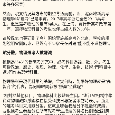
來許多惡果）
然而，現實情況與方忠的期望背道而馳。浙、滬兩地新高考
物理學科"遇冷"已是事實。2017年高考浙江全省29.13萬考
生，但是選考物理的隻有8萬人。在上海，實行新高考改革第
一年，選擇物理科目的考生也僅占總人數的30％。
這股風氣也蔓延到了今年開始實施新高考的北京，學校的規
則說明會剛結束，已經有不少家長在討論"能不能不選物理"。
賦分難，物理選考人數驟減
被稱為"3+3"的新高考方案中，必考科目為語、數、外。考生
可從政治、曆史、地理、物理、化學、生物、技術7門科目中
選3門作為選考科目。
物理學科是現代科學的基礎，曾幾何時，能學好物理就是"高
智商"的代表，為何轉眼間就被"嫌棄"至此呢？
"相對於其他科目，物理學科比較難是主因。"浙江省柯橋中學
資深物理教師孫國標在接受科技日報記者采訪時表示。浙江
的選考科目采用賦分製，這就意味著卷麵分不是最終成績，
要根據考生卷麵分在所有報考學生成績的排名比例給出對應