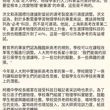
物理"大咖"走入學校，物理學家們大力科普當然是好辦法。但
要從根本上改變物理"被棄選"的命運，這些是不夠的。
洪文和孫國標均建議對當前的選考製度進行適度調整。洪文
認為，對於多數需要學習物理學科的專業來說，應該將物理
列為"必考"科目，而不是可選項。他說，上海新高考改革第二
年，要求選考物理的高校比例上升後，考生選擇物理科目的
比例也相應提升到了40％，這是一個可以作為參考的有益嚐
試。
教育界的專家們認為麵臨新高考的規則，學校可以在課程改
革等方麵進行調整。人大附中校長翟小寧說："我們能做的就
是引導學生在選課時，少一些功利的驅動，多一些興趣的選
擇。"
今年是人大附中實施新高考改革的第一年，學校開發了一係
列課程啟發學生們的創造性思維，發掘學生在科學技術專業
上的潛能。
柯橋中學校長楊軍在接受科技日報記者采訪時也表示，為了
吸引孩子們選物理，學校專門組建了物理學科實驗室，鼓勵
學生根據興趣組建社團，學校提供老師和資金、場地等全方
位的支持。當地政府也增加投入，加大師資培訓力度，給孩
子們更好的學習體驗。