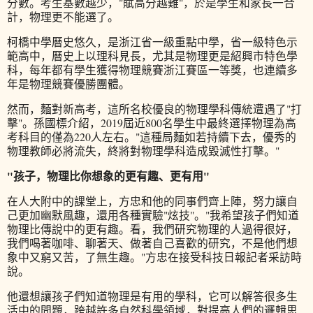
分數。考生基數越少，"賦高分越難"，於是學生和家長一合
計，物理更不能選了。
柯橋中學曆史悠久，是浙江省一級重點中學，省一級特色示
範高中，曆史上以理科見長，尤其是物理更是紹興市特色學
科，每年都有學生獲得物理競賽浙江賽區一等獎，也連續多
年是物理競賽優勝團體。
然而，麵對新高考，這所名校優良的物理學科傳統遭遇了"打
擊"。孫國標介紹，2019屆近800名學生中最終選擇物理為高
考科目的僅為220人左右。"這種局麵如若持續下去，優秀的
物理教師必將流失，終將對物理學科造成毀滅性打擊。"
"孩子，物理比你想象的更有趣、更有用"
在人大附中的課堂上，方忠和他的同事們齊上陣，努力讓自
己更加幽默風趣，還用各種實驗"炫技"。"我希望孩子們知道
物理比傳說中的更有趣。看，我們研究物理的人過得很好，
我們喝著咖啡、聊著天、做著自己喜歡的研究，不是他們想
象中又窮又苦，了無生趣。"方忠在接受科技日報記者采訪時
說。
他還想讓孩子們知道物理是有用的學科，它可以解答很多生
活中的問題，跨越許多自然科學領域，對提高人們的邏輯思