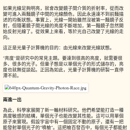
如果光線足夠明亮，就會改變鏡子間介質的折射率，從而改
變可進入兩麵鏡子中間的光線顏色，因此永遠達不到前麵描
述的均衡狀態。事實上，光線一開始雖然沒被第一麵鏡子反
射，但隨著鏡子間光線的亮度不斷增加，第一麵鏡子忽然開
始反射光線了。從效果上來看，等於光自己改變了光線的走
向。
這正是光量子計算機的目的：由光線來改變光線狀態。
"亮度"是研究中的常見主題。要達到很高的亮度，就需要很
多、很多的光子。但量子態是以單個光子的形式儲存的，亮
度也就無從談起。正因為如此，光量子計算機的研製一直停
滯不前。
兩進一出
為此，科學家展開了新一輪材料研究。他們希望能打造一種
高度敏感的結構，單個光子也能改變其性能。這可以用單個
原子來實現。假設宇宙中有一個固定不動的原子，還有一把
能發射單個光子的"噴槍"。這把槍百發百中，每個光子都能射