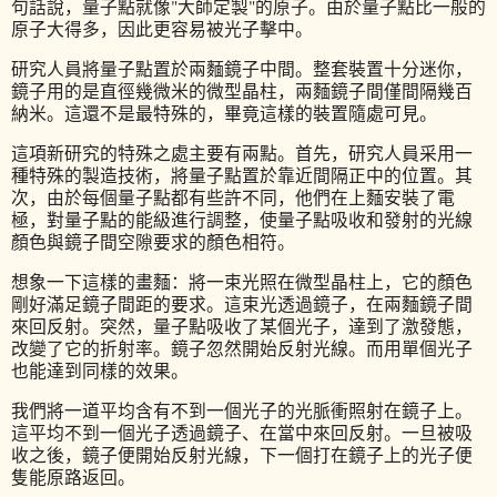
句話說，量子點就像"大師定製"的原子。由於量子點比一般的
原子大得多，因此更容易被光子擊中。
研究人員將量子點置於兩麵鏡子中間。整套裝置十分迷你，
鏡子用的是直徑幾微米的微型晶柱，兩麵鏡子間僅間隔幾百
納米。這還不是最特殊的，畢竟這樣的裝置隨處可見。
這項新研究的特殊之處主要有兩點。首先，研究人員采用一
種特殊的製造技術，將量子點置於靠近間隔正中的位置。其
次，由於每個量子點都有些許不同，他們在上麵安裝了電
極，對量子點的能級進行調整，使量子點吸收和發射的光線
顏色與鏡子間空隙要求的顏色相符。
想象一下這樣的畫麵：將一束光照在微型晶柱上，它的顏色
剛好滿足鏡子間距的要求。這束光透過鏡子，在兩麵鏡子間
來回反射。突然，量子點吸收了某個光子，達到了激發態，
改變了它的折射率。鏡子忽然開始反射光線。而用單個光子
也能達到同樣的效果。
我們將一道平均含有不到一個光子的光脈衝照射在鏡子上。
這平均不到一個光子透過鏡子、在當中來回反射。一旦被吸
收之後，鏡子便開始反射光線，下一個打在鏡子上的光子便
隻能原路返回。