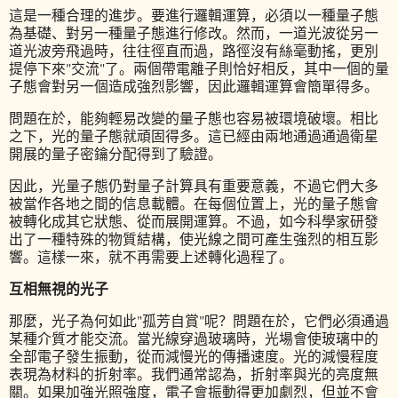
這是一種合理的進步。要進行邏輯運算，必須以一種量子態
為基礎、對另一種量子態進行修改。然而，一道光波從另一
道光波旁飛過時，往往徑直而過，路徑沒有絲毫動搖，更別
提停下來"交流"了。兩個帶電離子則恰好相反，其中一個的量
子態會對另一個造成強烈影響，因此邏輯運算會簡單得多。
問題在於，能夠輕易改變的量子態也容易被環境破壞。相比
之下，光的量子態就頑固得多。這已經由兩地通過通過衛星
開展的量子密鑰分配得到了驗證。
因此，光量子態仍對量子計算具有重要意義，不過它們大多
被當作各地之間的信息載體。在每個位置上，光的量子態會
被轉化成其它狀態、從而展開運算。不過，如今科學家研發
出了一種特殊的物質結構，使光線之間可產生強烈的相互影
響。這樣一來，就不再需要上述轉化過程了。
互相無視的光子
那麼，光子為何如此"孤芳自賞"呢？問題在於，它們必須通過
某種介質才能交流。當光線穿過玻璃時，光場會使玻璃中的
全部電子發生振動，從而減慢光的傳播速度。光的減慢程度
表現為材料的折射率。我們通常認為，折射率與光的亮度無
關。如果加強光照強度，電子會振動得更加劇烈，但並不會