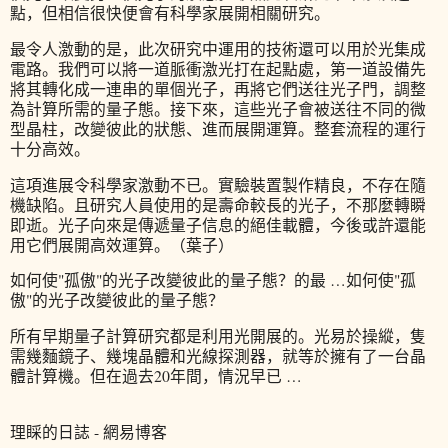
點，但相信很快便會有科學家展開相關研究。
最令人激動的是，此次研究中運用的技術還可以用於光集成
電路。我們可以將一道脈衝激光打在起點處，第一道設備先
將其轉化成一連串的單個光子，再將它們送往光子門，調整
為計算所需的量子態。接下來，這些光子會被送往不同的微
型晶柱，改變彼此的狀態、進而展開運算。整套流程的運行
十分高效。
這項進展令科學家激動不已。實驗裝置製作精良，不存在隨
機缺陷。且研究人員使用的是壽命較長的光子，不那麼轉瞬
即逝。光子向來是傳遞量子信息的絕佳載體，今後或許還能
用它們展開高效運算。（葉子）
如何使"孤傲"的光子改變彼此的量子態？的最 …如何使"孤
傲"的光子改變彼此的量子態？
所有早期量子計算研究都是利用光開展的。光易於操縱，隻
需幾麵鏡子、幾塊晶體和光線探測器，就等於擁有了一台晶
體計算機。但在過去20年間，情況早已 …
理睬的日誌 - 網易博客