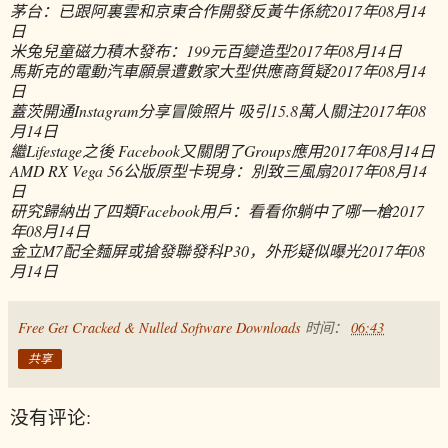
茅台：已跟阿裏雲和京東合作開發反黃牛係統
2017年08月14
日
米兔兒童磁力積木發布：199元百變造型
2017年08月14日
馬斯克的電動汽車願景遭數家大型供應商質疑
2017年08月14
日
蓋茨開通Instagram分享冒險照片 吸引15.8萬人關注
2017年08
月14日
繼Lifestage之後 Facebook又關閉了Groups應用
2017年08月14日
AMD RX Vega 56公版原型卡現身：別致三風扇
2017年08月14
日
研究歸納出了四類Facebook用戶：看看你躺中了哪一槍
2017
年08月14日
金立M7配全麵屏或搶發聯發科P30，外形疑似曝光
2017年08
月14日
Free Get Cracked & Nulled Software Downloads
时间：
06:43
共享
没有评论: