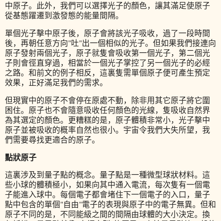
中原子。此外，我們可以選擇光子的顏色，讓其滿足使原子
從基態躍遷到激發態的能量間隔。
單個光子擊中原子後，原子會將該光子吸收，過了一段時間
後，再朝任意方向"吐"出一個相似的光子。但如果我們接連向
原子發射兩個光子，原子就隻會吸收第一個光子，第二個光
子則會徑直穿過，相當於一個光子掌控了另一個光子的必經
之路。和前文的例子相反，這裏隻需單個原子便可產生預定
效果，正好滿足我們的需求。
但現實中的原子不會停在原處不動，除非用其它原子將它圍
困住。原子也不會隨意吸收任何顏色的光線，隻吸收自然界
為其選定的顏色。更糟糕的是，原子體積非常小，光子擊中
原子並被吸收的概率自然也很小。宇宙令我們大失所望，我
們需要尋找更適合的原子。
點狀原子
這裏涉及到量子點的概念。量子點是一種微型球狀材料。這
些小球的體積極小，如果向其中通入電流，每次隻有一個電
子能進入球中。每個電子都會堵住下一個電子的入口，量子
點中包含的單個"自由"電子的表現與原子中的電子無異。但和
原子不同的是，不同能級之間的間隔由球體的大小決定。換