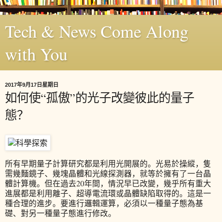
Tech & News Come Along
with You
2017年9月17日星期日
如何使“孤傲”的光子改變彼此的量子
態？
所有早期量子計算研究都是利用光開展的。光易於操縱，隻
需幾麵鏡子、幾塊晶體和光線探測器，就等於擁有了一台晶
體計算機。但在過去20年間，情況早已改變，幾乎所有重大
進展都是利用離子、超導電流環或晶體缺陷取得的。這是一
種合理的進步。要進行邏輯運算，必須以一種量子態為基
礎、對另一種量子態進行修改。