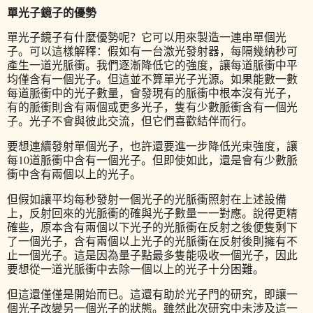
單光子鏡子的優勢
單光子鏡子有什麼優勢呢？它可以用來製造一連串單個光
子。可以這樣解釋：假如有一台激光發射器，每隔幾納秒可
產生一道光脈衝。我們逐漸降低它的強度，讓每道脈衝中平
均僅含有一個光子。但這並不算單光子光源。如果能數一數
每道脈衝中的光子數量，會發現有的脈衝中根本沒有光子，
有的脈衝則含有兩個或更多光子，隻有少數脈衝含有一個光
子。光子不會與彼此交流，但它們喜歡結伴而行。
要想連續發射單個光子，也許還要進一步降低光束強度，讓
每10道脈衝中含有一個光子。但即使如此，還是會有少數脈
衝中含有兩個以上的光子。
但假如讓平均每秒發射一個光子的光脈衝照射在上述設備
上，反射回來的光脈衝的確與光子數量一一對應。說得更精
確些，原本含有兩個以下光子的光脈衝在反射之後便隻剩下
了一個光子，含有兩個以上光子的光脈衝在反射後則擁有不
止一個光子。這是因為量子點最多隻能吸收一個光子，因此
要想從一道光脈衝中去除一個以上的光子十分困難。
但這還僅僅是開始而已。這還有助於光子門的研究，即讓一
個光子改變另一個光子的狀態。雖然此次研究中未涉及這一