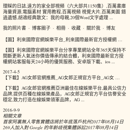
理睬的日誌,遠方的家全部視頻（六大部共1150集）,百萬書庫
海量資源,電腦素材 實用教程,百萬視頻 視覺大片,百萬美圖 錯
過遺憾,胡適經典散文：我的母親,20個Word文字處理 ...
我的照片書 · 博客圈子 · 相冊 · 收藏 · 關於我 · 博友
【圖】利來國際官網娛樂平台_利來國際最新官方授權網 …
【圖】利來國際官網娛樂平台分享專業網站全年365天保持不
間斷更新人氣迷你價值傳承的結合體，利來國際最新官方授
權網站客服每天24小時的優質服務、安卓版下載、ios ...
2017-4-5
【下載】AG女郎官網推薦_AG女郎正規官方平台_AG女 …
【下載】AG女郎官網推薦亞洲最佳在線娛樂平台,最具公信力
品牌,提供百種在線娛樂產品，AG女郎正規官方平台信譽安全
穩定,致力打造在線娛樂領軍品牌，AG ...
2016-9-9
相關文章
首家阿裏無人零售實體店將於年底落戶杭州
2017年08月14日
269人加入對 Google 的年齡歧視集體訴訟
2017年08月14日