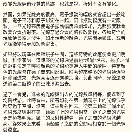
改變光線穿過介質的軌跡，也就是說，折射率沒有變化。
然而，如果光線亮度很高，電子振動的幅度就會超出一般範
圍。電子平時和原子綁定在一起，因此振動幅度有一定限
製。一旦光線亮度使電子振動幅度急劇增加，光照強度就會
改變介質折射率。光線穿過介質的路徑改變後，各種奇怪的
現象便會隨之發生，如出現新的顏色、光線開始聚焦、或者
光脈衝變得更加短暫密集。
如果將玻璃塞在兩麵鏡子中間，這些奇特的效應便會更加明
顯。科學家讓一道黯淡的光線通過前鏡"滲漏"進來，鏡子之間
的距離決定了哪種顏色的光線能夠進入中間的縫隙。特定顏
色的光線會在鏡子間來回反射。隨著越來越多的光線通過空
隙滲漏進來，光線亮度逐漸累積加強。與此同時，光線還會
透過第二麵鏡子的空隙滲漏出去。
過了一會兒，進來的光線與出去的光線數量相等，便達到了
均衡狀態。此時看來，所有照射在第一麵鏡子上的光線似乎
都穿過了空隙，沒有一道被反射回去。從第二麵鏡子漏出的
光線亮度與射在第一麵鏡子上的光線相當，鏡子之間的光線
更是極為明亮。鏡子的反射性越強，鏡子之間的光線就越
亮。從效果上來看，兩麵鏡子之間的空間就相當於一個光線
儲藏室。