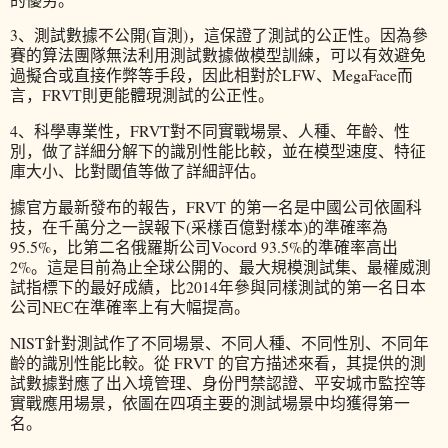
3、測試數據不公開(盲測)，這保證了測試的公正性。因為參
賽的算法團隊無法利用測試數據做模型訓練，可以有效避免
過擬合或直接作弊等手段，因此相對於LFW、MegaFace而
言，FRVT則更能體現測試的公正性。
4、科學專業性，FRVT對不同實戰場景、人種、年齡、性
別，做了詳細分解下的識別性能比較，並在模型速度、特征
庫大小、比對閾值等做了詳細評估。
據官方最新發布的報告，FRVT 的第一名是中國公司依圖科
技，在千萬分之一誤報下(采樣百億對樣本)的準確率為
95.5%，比第二名俄羅斯公司Vocord 93.5%的準確率高出
2%。這是目前為止全球公開的、最大規模測試集、最權威測
試指標下的最好成績，比2014年參與同樣測試的第一名日本
公司NEC在準確率上有大幅提高。
NIST針對測試作了不同場景、不同人種、不同性別、不同年
齡的識別性能比較。從 FRVT 的官方描述來看，其提供的測
試數據對應了出入境管理、身份門禁認證、平安城市監控等
實戰應用場景，依圖在四項主要的測試場景中均獲得第一
名。