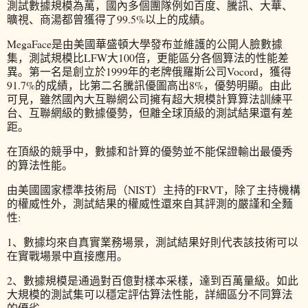
測試數據規模為萬，國內多個團隊例如百度、騰訊、大華、
曠視、商湯都曾獲得了99.5%以上的成績。
MegaFace是由美國華盛頓大學發布並維護的公開人臉數據
集，測試規模比LFW大100倍，更能區分各個算法的性能差
異。第一名是創立於1999年的老牌俄羅斯公司Vocord，獲得
91.7%的成績，比第二名騰訊優圖高出8%，優勢明顯。由此
可見，雖然國內大互聯網公司擁有超大規模計算算法訓練平
台、互聯網級的數據優勢，但離全球頂級的測試結果還有差
距。
在頂級的競爭中，數據和計算的優勢並不能保證輸出最優秀
的算法性能。
由美國國家標準技術局（NIST）主持的FRVT，除了主持機構
的權威性外，測試結果的權威性還來自其評測的嚴謹和全麵
性:
1、數據均來自真實業務場景，測試結果好則代表該技術可以
在實戰場景中直接應用。
2、數據規模是通過對百億對樣本采樣，達到百萬量級。如此
大規模的測試集可以穩定評估算法性能，詳細區分不同算法
的優劣。