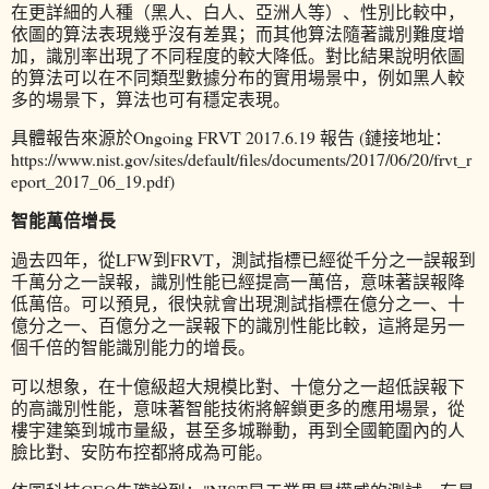
在更詳細的人種（黑人、白人、亞洲人等）、性別比較中，
依圖的算法表現幾乎沒有差異；而其他算法隨著識別難度增
加，識別率出現了不同程度的較大降低。對比結果說明依圖
的算法可以在不同類型數據分布的實用場景中，例如黑人較
多的場景下，算法也可有穩定表現。
具體報告來源於Ongoing FRVT 2017.6.19 報告 (鏈接地址：
https://www.nist.gov/sites/default/files/documents/2017/06/20/frvt_r
eport_2017_06_19.pdf)
智能萬倍增長
過去四年，從LFW到FRVT，測試指標已經從千分之一誤報到
千萬分之一誤報，識別性能已經提高一萬倍，意味著誤報降
低萬倍。可以預見，很快就會出現測試指標在億分之一、十
億分之一、百億分之一誤報下的識別性能比較，這將是另一
個千倍的智能識別能力的增長。
可以想象，在十億級超大規模比對、十億分之一超低誤報下
的高識別性能，意味著智能技術將解鎖更多的應用場景，從
樓宇建築到城市量級，甚至多城聯動，再到全國範圍內的人
臉比對、安防布控都將成為可能。