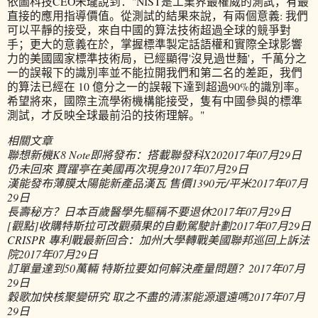
依圖科技CEO朱瓏說到："NIST是工業界最權威的測試，有最
直接的應用指導價值。從測試的結果來說，有兩個意義: 我們
可以平靜的接受，來自中國的算法技術超過全球的競爭對
手；更大的意義在於，掌握標準製定話語權和實際全球影響
力的美國國家標準技術局，已經顯得'沒見過世麵'，千萬分之
一的誤報下的識別率並不能拉開我們和第二名的差距，我們
的算法已經在 10 億分之一的誤報下達到超過90%的識別率。
希望將來，國際主流學術機構能接受，隻有中國參與的標準
測試，才反映全球最前沿的技術理解。"
相關文章
聯想新機K8 Note即將發布：搭載聯發科X20
2017年07月29日
仍未回來 賈躍亭在美國再次現身
2017年07月29日
漢能發布薄膜太陽能新產品漢瓦 售價1390元/平米
2017年07月
29日
長壽秘方？日本百歲醫學先驅稱不要退休
2017年07月29日
[觀點]收購特斯拉可改觀蘋果的自動駕駛計劃
2017年07月29日
CRISPR 專利戰最新回合：加州大學轉戰美國聯邦巡回上訴法
院
2017年07月29日
訂單量達到50萬輛 特斯拉要如何解決產量問題？
2017年07月
29日
穀歌加快核聚變研究 取之不盡的清潔能源還遠嗎
2017年07月
29日