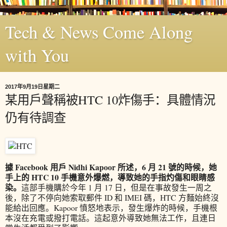
Tech & News Come Along
with You
2017年9月19日星期二
某用戶聲稱被HTC 10炸傷手：具體情況
仍有待調查
據 Facebook 用戶 Nidhi Kapoor 所述，6 月 21 號的時候，她
手上的 HTC 10 手機意外爆燃，導致她的手指灼傷和眼睛感
染。
這部手機購於今年 1 月 17 日，但是在事故發生一周之
後，除了不停向她索取郵件 ID 和 IMEI 碼，HTC 方麵始終沒
能給出回應。Kapoor 憤怒地表示，發生爆炸的時候，手機根
本沒在充電或撥打電話。這起意外導致她無法工作，且連日