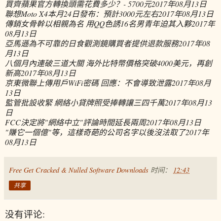
買齊蘋果官方轉換頭需花費多少？- 5700元
2017年08月13日
聯想Moto X4本月24日發布：預計3000元左右
2017年08月13日
傳銷女骨幹以相親為名 用QQ色誘16名男青年迫其入夥
2017年
08月13日
亞馬遜為不可靠的日食觀測鏡購買者提供退款服務
2017年08
月13日
八個月內連破三道大關 海外比特幣價格突破4000美元，再創
新高
2017年08月13日
京東微聯上傳用戶WiFi密碼 回應：不會導致泄露
2017年08月
13日
監管批設收緊 網絡小貸牌照受捧轉讓三四千萬
2017年08月13
日
FCC決定將"網絡中立"評論時間延長兩周
2017年08月13日
"賺它一個億"等，這樣奇葩的公司名字以後沒法取了
2017年
08月13日
Free Get Cracked & Nulled Software Downloads
时间：
12:43
共享
没有评论: