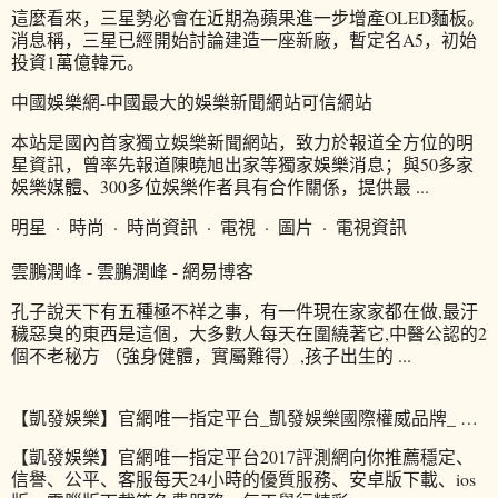
這麼看來，三星勢必會在近期為蘋果進一步增產OLED麵板。
消息稱，三星已經開始討論建造一座新廠，暫定名A5，初始
投資1萬億韓元。
中國娛樂網-中國最大的娛樂新聞網站可信網站
本站是國內首家獨立娛樂新聞網站，致力於報道全方位的明
星資訊，曾率先報道陳曉旭出家等獨家娛樂消息；與50多家
娛樂媒體、300多位娛樂作者具有合作關係，提供最 ...
明星 · 時尚 · 時尚資訊 · 電視 · 圖片 · 電視資訊
雲鵬潤峰 - 雲鵬潤峰 - 網易博客
孔子說天下有五種極不祥之事，有一件現在家家都在做,最汙
穢惡臭的東西是這個，大多數人每天在圍繞著它,中醫公認的2
個不老秘方 （強身健體，實屬難得）,孩子出生的 ...
【凱發娛樂】官網唯一指定平台_凱發娛樂國際權威品牌_ …
【凱發娛樂】官網唯一指定平台2017評測網向你推薦穩定、
信譽、公平、客服每天24小時的優質服務、安卓版下載、ios