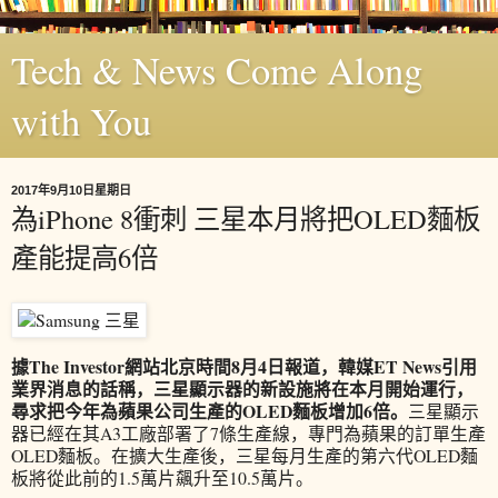
Tech & News Come Along
with You
2017年9月10日星期日
為iPhone 8衝刺 三星本月將把OLED麵板
產能提高6倍
據The Investor網站北京時間8月4日報道，韓媒ET News引用
業界消息的話稱，三星顯示器的新設施將在本月開始運行，
尋求把今年為蘋果公司生產的OLED麵板增加6倍。
三星顯示
器已經在其A3工廠部署了7條生產線，專門為蘋果的訂單生產
OLED麵板。在擴大生產後，三星每月生產的第六代OLED麵
板將從此前的1.5萬片飆升至10.5萬片。