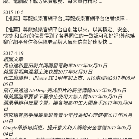
版、電腦版下載等免費服務、每天舉行精彩 ...
2015-10-5
【推薦】尊龍娛樂官網平台_尊龍娛樂官網平台信譽保障 ...
【推薦】尊龍娛樂官網平台自創建以來，以其穩定、安全、
快捷 和良好的信譽得到了各界同仁的一致認可和好評!尊龍娛
樂官網平台信譽保障老品牌人氣旺信譽好速度快 ...
2017-4-19
相關文章
馬自達和豐田將共同開發電動車
2017年08月05日
英國發明無混凝土洗衣機
2017年08月05日
代工廠爆料：iPhone SE 2明年初上市、A10處理器
2017年08月
05日
飛行員通過 AirDrop 完成照片的高空傳輸
2017年08月05日
傳美國陸軍要求下屬停止使用大無人機
2017年08月05日
蘋果舉辦科技夏令營，讓各地高中生大顯身手
2017年08月04
日
研究稱智能手機嚴重影響青少年行為和心理健康
2017年08月
04日
Google舉辦培訓班，提升意大利人網絡安全意識
2017年08月
04日