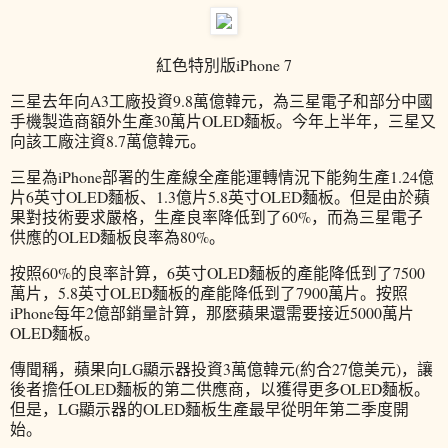
紅色特別版iPhone 7
三星去年向A3工廠投資9.8萬億韓元，為三星電子和部分中國
手機製造商額外生產30萬片OLED麵板。今年上半年，三星又
向該工廠注資8.7萬億韓元。
三星為iPhone部署的生產線全產能運轉情況下能夠生產1.24億
片6英寸OLED麵板、1.3億片5.8英寸OLED麵板。但是由於蘋
果對技術要求嚴格，生產良率降低到了60%，而為三星電子
供應的OLED麵板良率為80%。
按照60%的良率計算，6英寸OLED麵板的產能降低到了7500
萬片，5.8英寸OLED麵板的產能降低到了7900萬片。按照
iPhone每年2億部銷量計算，那麼蘋果還需要接近5000萬片
OLED麵板。
傳聞稱，蘋果向LG顯示器投資3萬億韓元(約合27億美元)，讓
後者擔任OLED麵板的第二供應商，以獲得更多OLED麵板。
但是，LG顯示器的OLED麵板生產最早從明年第二季度開
始。