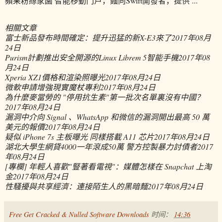
蘋果粉絲家園 智能移動門戶，麵向Swift開發者，提供 ...
相關文章
富士新品發布時間確定：提升迅猛的新X-E3來了
2017年08月
24日
Purism計劃推出安全開源的Linux Librem 5智能手機
2017年08
月24日
Xperia XZ1價格和渲染照曝光
2017年08月24日
微軟申請增強現實魔杖專利
2017年08月24日
為什麼麥當勞的 "停用抗生素"第一批次名單裏沒有中國？
2017年08月24日
漏洞中介向 Signal 、WhatsApp 和微信的漏洞開出最高 50 萬
美元的報價
2017年08月24日
疑似 iPhone 7s 主板曝光 同樣搭載 A11 芯片
2017年08月24日
湖北大學生網貸4000一年滾成50萬 警方控製暴力討債者
2017
年08月24日
[專欄] 年輕人喜歡"豎著看電視"：媒體怎樣在 Snapchat 上淘
金
2017年08月24日
性騷擾與共享經濟：連接陌生人的黑暗麵
2017年08月24日
Free Get Cracked & Nulled Software Downloads
时间：
14:36