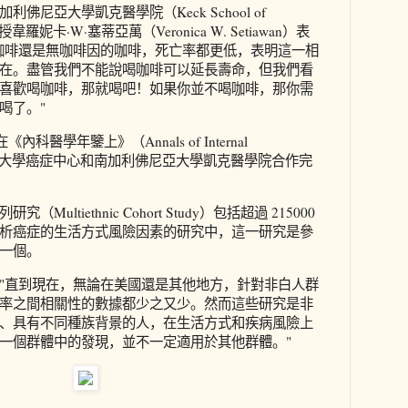
佛尼亞大學凱克醫學院（Keck School of
韋羅妮卡·W·塞蒂亞萬（Veronica W. Setiawan）表
咖啡還是無咖啡因的咖啡，死亡率都更低，表明這一相
在。盡管我們不能說喝咖啡可以延長壽命，但我們看
喜歡喝咖啡，那就喝吧！如果你並不喝咖啡，那你需
喝了。"
《內科醫學年鑒上》（Annals of Internal
夏威夷大學癌症中心和南加利佛尼亞大學凱克醫學院合作完
ultiethnic Cohort Study）包括超過 215000
析癌症的生活方式風險因素的研究中，這一研究是參
一個。
"直到現在，無論在美國還是其他地方，針對非白人群
率之間相關性的數據都少之又少。然而這些研究是非
、具有不同種族背景的人，在生活方式和疾病風險上
一個群體中的發現，並不一定適用於其他群體。"