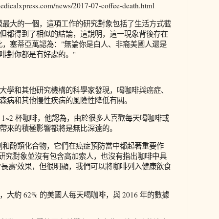
calxpress.com/news/2017-07-coffee-death.html
模最大的一個，這項工作的研究對象包括了生活方式截
但都得到了相似的結論，這說明，這一現象背後存在
此，塞蒂亞萬認為："無論你是白人、非裔美國人還是
啡對你都是有好處的。"
大學和其他研究機構的科學家發現，喝咖啡與癌症、
森病和其他慢性疾病的風險性降低有關。
 1~2 杯咖啡，他認為，由於很多人喜歡每天喝咖啡或
帶來的積極影響都將是無比深遠的。
劑和酚類化合物，它們在癌症預防當中都起著重要作
管研究對象並沒有包含高加索人，也沒有指出咖啡中具
'長壽'效果，但很明顯，我們可以將咖啡列入健康飲食
大約 62% 的美國人每天喝咖啡，與 2016 年的數據