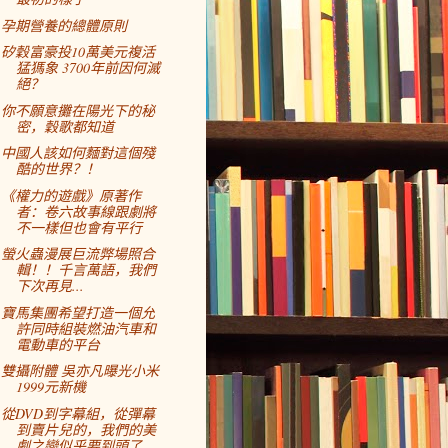
孕期營養的總體原則
矽穀富豪投10萬美元複活
猛獁象 3700年前因何滅
絕？
你不願意攤在陽光下的秘
密，穀歌都知道
中國人該如何麵對這個殘
酷的世界？！
《權力的遊戲》原著作
者：卷六故事線跟劇將
不一樣但也會有平行
螢火蟲漫展巨流弊場照合
輯！！千言萬語，我們
下次再見...
寶馬集團希望打造一個允
許同時組裝燃油汽車和
電動車的平台
雙攝附體 吳亦凡曝光小米
1999元新機
從DVD到字幕組，從彈幕
到賣片兒的，我們的美
劇之戀似乎要到頭了