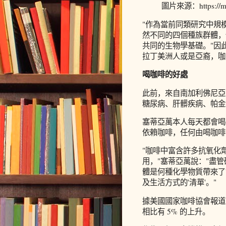
圖片來源：https://medi
"作為當前同類研究中規
然不同的四個種族群體，
共同的生物學基礎。"因
拉丁美洲人或是亞裔，咖
喝咖啡的好處
此前，來自南加利佛尼亞
糖尿病、肝髒疾病、帕金
塞蒂亞萬本人每天都會喝
依賴咖啡，任何由喝咖啡
"咖啡中富含許多抗氧化
用，"塞蒂亞萬說："盡
體是何種化學物質帶來了
及生活方式的'清單'。"
據美國國家咖啡協會報道，
相比有 5% 的上升。