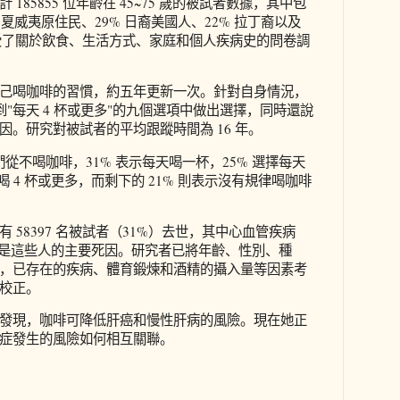
185855 位年齡在 45~75 歲的被試者數據，其中包
% 夏威夷原住民、29% 日裔美國人、22% 拉丁裔以及
接受了關於飲食、生活方式、家庭和個人疾病史的問卷調
己喝咖啡的習慣，約五年更新一次。針對自身情況，
"到"每天 4 杯或更多"的九個選項中做出選擇，同時還說
因。研究對被試者的平均跟蹤時間為 16 年。
們從不喝咖啡，31% 表示每天喝一杯，25% 選擇每天
試者喝 4 杯或更多，而剩下的 21% 則表示沒有規律喝咖啡
 58397 名被試者（31%）去世，其中心血管疾病
%）是這些人的主要死因。研究者已將年齡、性別、種
，已存在的疾病、體育鍛煉和酒精的攝入量等因素考
校正。
發現，咖啡可降低肝癌和慢性肝病的風險。現在她正
症發生的風險如何相互關聯。