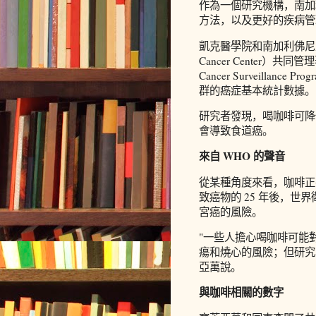
作為一個研究機構，南加
方法，以及更好的疾病管
凱克醫學院和南加利佛尼亞大學
Cancer Center）共
Cancer Surveill
群的癌症基本統計數據。
研究者發現，喝咖啡可降
會導致食道癌。
來自 WHO 的聲音
從某種角度來看，咖啡正
致癌物的 25 年後，世
宮癌的風險。
"一些人擔心喝咖啡可能
瘍和燒心的風險；但研究
亞萬說。
與咖啡相關的數字