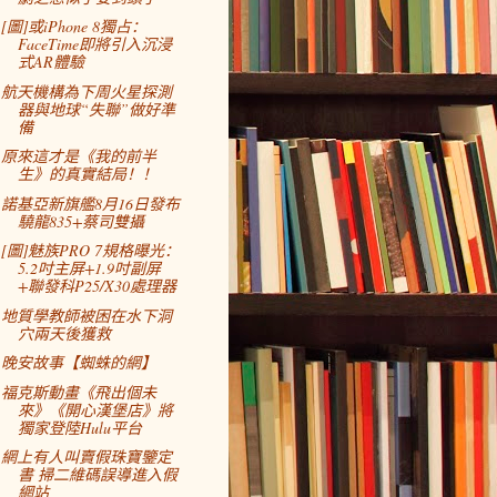
[圖]或iPhone 8獨占：
FaceTime即將引入沉浸
式AR體驗
航天機構為下周火星探測
器與地球“失聯”做好準
備
原來這才是《我的前半
生》的真實結局！！
諾基亞新旗艦8月16日發布
驍龍835+蔡司雙攝
[圖]魅族PRO 7規格曝光：
5.2吋主屏+1.9吋副屏
+聯發科P25/X30處理器
地質學教師被困在水下洞
穴兩天後獲救
晚安故事【蜘蛛的網】
福克斯動畫《飛出個未
來》《開心漢堡店》將
獨家登陸Hulu平台
網上有人叫賣假珠寶鑒定
書 掃二維碼誤導進入假
網站