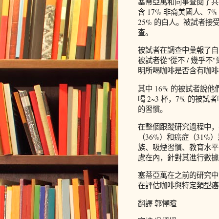
塞蒂亞萬和同事查閱了共計 
含 17% 非裔美國人、7
25% 的白人。被試者
查。
被試者在調查中彙報了自
被試者從"從不 / 幾乎不
明所喝咖啡是否含有咖啡
其中 16% 的被試者說他
喝 2~3 杯，7% 的被
的習慣。
在整個跟蹤研究過程中，有
（36%）和癌症（31
族、吸煙習慣、教育水平
慮在內，針對其進行數據
塞蒂亞萬在之前的研究中
在評估咖啡與特定類型癌
翻譯 郭懌暄