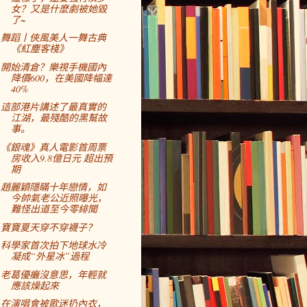
女？又是什麼劇被她毀
了~
舞蹈丨俠風美人一舞古典
《紅塵客棧》
開始清倉？樂視手機國內
降價600，在美國降幅達
40%
這部港片講述了最真實的
江湖，最殘酷的黑幫故
事。
《銀魂》真人電影首周票
房收入9.8億日元 超出預
期
趙麗穎隱瞞十年戀情，如
今帥氣老公近照曝光，
難怪出道至今零緋聞
寶寶夏天穿不穿襪子？
科學家首次拍下地球水冷
凝成“外星冰”過程
老葛優癱沒意思，年輕就
應該燥起來
在演唱會被歌迷扔內衣，