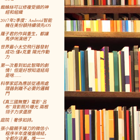
蜘蛛絲可以修複受損的神
經和組織
2017年2季度：Android智能
機在美份額持續領先iOS
羅子君的作與重生，都讓
馬伊琍演絕了
世界最小太空飛行器發射
成功:僅4克重 陽光作動
力
第一次看到如此智障的劇
情！但是好想知道結局
是啥……
科學家認為應該從通用處
理器剝離不必要的邏輯
門
《真三國無雙》電影“呂
布”背影照片曝光 兩根
翎子力求還原
庭院｜奢侈如詩。
張小龍親手操刀的微信小
程序半年度複盤總結，
全都在這裏，唯一一