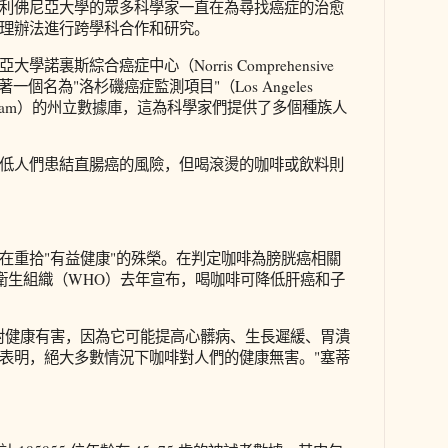
利佛尼亞大學的眾多科學家一直在為尋找癌症的治愈
理辦法進行跨學科合作和研究。
諾裏斯綜合癌症中心（Norris Comprehensive
同管理著一個名為"洛杉磯癌症監測項目"（Los Angeles
ance Program）的州立數據庫，這為科學家們提供了多個種族人
低人們患結直腸癌的風險，但喝滾燙的咖啡或飲料則
在重拾"有益健康"的殊榮。在判定咖啡為膀胱癌相關
界衛生組織（WHO）去年宣布，喝咖啡可降低肝癌和子
對健康有害，因為它可能提高心髒病、生長遲緩、胃潰
表明，絕大多數情況下咖啡對人們的健康無害。"塞蒂