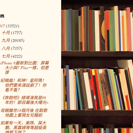
归档
017
(33521)
十月
(1757)
►
九月
(20185)
►
八月
(7357)
►
七月
(4222)
▼
iPhone 8最新對比圖：屏幕
大小與7 Plus一樣，但更
厚
紀曉嵐！和珅！皇阿瑪！
他們要來演話劇了！你
看不看？
《奔跑吧》總導演竟是88
年的！節目幕後大曝光~
母親離世18個月後 在穀歌
地圖上重現女兒麵前
如果有一天，美隊、屎大
顆、黑寡婦等等超級英
雄都下崗了……