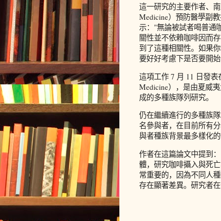
這一研究的主要作者、南加利
Medicine）預防醫學副教授
示："無論被試者喝普通
關性並不依賴咖啡因而存
到了這種相關性。如果你
要好好考慮下是否要開始
這項工作 7 月 11 日發表在
Medicine），是由
成的多種族隊列研究。
仍在繼續進行的多種族隊列研究（M
名參與者，在目前所有分
與者種族背景最多樣化的
作者在這篇論文中提到：
體，研究咖啡攝入與死亡
常重要的，因為不同人種
存在顯著差異。研究者在