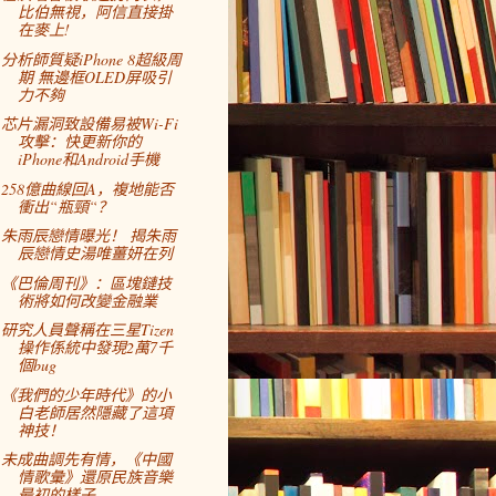
比伯無視，阿信直接掛
在麥上!
分析師質疑iPhone 8超級周
期 無邊框OLED屏吸引
力不夠
芯片漏洞致設備易被Wi-Fi
攻擊：快更新你的
iPhone和Android手機
258億曲線回A，複地能否
衝出“瓶頸“？
朱雨辰戀情曝光！ 揭朱雨
辰戀情史湯唯薑妍在列
《巴倫周刊》：區塊鏈技
術將如何改變金融業
研究人員聲稱在三星Tizen
操作係統中發現2萬7千
個bug
《我們的少年時代》的小
白老師居然隱藏了這項
神技！
未成曲調先有情，《中國
情歌彙》還原民族音樂
最初的樣子