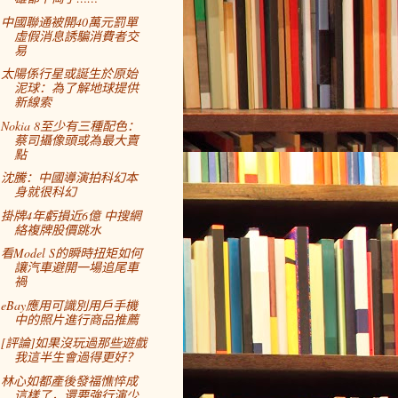
中國聯通被開40萬元罰單
虛假消息誘騙消費者交
易
太陽係行星或誕生於原始
泥球：為了解地球提供
新線索
Nokia 8至少有三種配色：
蔡司攝像頭或為最大賣
點
沈騰：中國導演拍科幻本
身就很科幻
掛牌4年虧損近6億 中搜網
絡複牌股價跳水
看Model S的瞬時扭矩如何
讓汽車避開一場追尾車
禍
eBay應用可識別用戶手機
中的照片進行商品推薦
[評論]如果沒玩過那些遊戲
我這半生會過得更好？
林心如都產後發福憔悴成
這樣了，還要強行演少