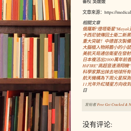
審校 吳媛媛
文章來源：https://medicalxp
相關文章
俄羅斯"燈塔衛星"May
卡西尼號傳回土衛二新黑
重大突破！中德首次製備
大腦植入物將膽小的小鼠
美航天局通信衛星在發射
日本複活出2000萬年前
HiFIRE"高超音速滑翔
科學家算出抹去地球所有
航天機構為下周火星探測
11光年外紅矮星方向收
日
发帖者
Free Get Cracked & N
没有评论: