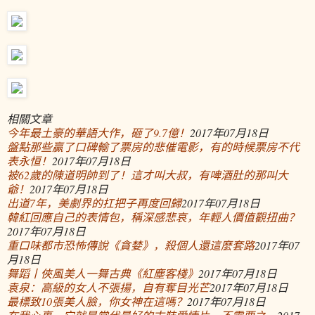
相關文章
今年最土豪的華語大作，砸了9.7億！
2017年07月18日
盤點那些贏了口碑輸了票房的悲催電影，有的時候票房不代
表永恒！
2017年07月18日
被62歲的陳道明帥到了！這才叫大叔，有啤酒肚的那叫大
爺！
2017年07月18日
出道7年，美劇界的扛把子再度回歸
2017年07月18日
韓紅回應自己的表情包，稱深感悲哀，年輕人價值觀扭曲？
2017年07月18日
重口味都市恐怖傳說《貪婪》，殺個人還這麼套路
2017年07
月18日
舞蹈丨俠風美人一舞古典《紅塵客棧》
2017年07月18日
袁泉：高級的女人不張揚，自有奪目光芒
2017年07月18日
最標致10張美人臉，你女神在這嗎？
2017年07月18日