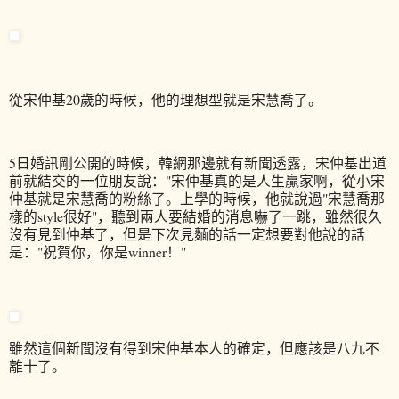
從宋仲基20歲的時候，他的理想型就是宋慧喬了。
5日婚訊剛公開的時候，韓網那邊就有新聞透露，宋仲基出道
前就結交的一位朋友說："宋仲基真的是人生贏家啊，從小宋
仲基就是宋慧喬的粉絲了。上學的時候，他就說過"宋慧喬那
樣的style很好"，聽到兩人要結婚的消息嚇了一跳，雖然很久
沒有見到仲基了，但是下次見麵的話一定想要對他說的話
是："祝賀你，你是winner！"
雖然這個新聞沒有得到宋仲基本人的確定，但應該是八九不
離十了。