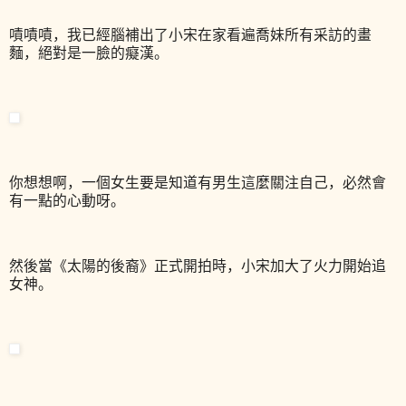
嘖嘖嘖，我已經腦補出了小宋在家看遍喬妹所有采訪的畫
麵，絕對是一臉的癡漢。
你想想啊，一個女生要是知道有男生這麼關注自己，必然會
有一點的心動呀。
然後當《太陽的後裔》正式開拍時，小宋加大了火力開始追
女神。