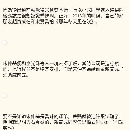
因為從出道前就覺得宋慧喬不錯，所以小宋同學進入娛樂圈
後應該是很想認識喬妹啊。正好，2013年的時候，自己的好
朋友趙寅成在和宋慧喬拍《那年冬天風在吹》。
宋仲基便和李光洙等人一塊去探了班，當時公司是這樣說
的：此行程並不是特定安排，而是宋仲基為給前輩趙寅成加
油助威前去。
要不是知道宋仲基是喬妹的迷弟，差點就被這障眼法騙了，
明明就是想去看喬妹的，趙寅成同學隻是順看吧2333（開玩
笑～）