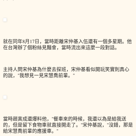
就在同年8月17日，當時距離宋仲基入伍還有一個多星期。他
在台灣辦了個粉絲見麵會，當時流出來這麼一段對話。
主持人問宋仲基為什麼去探班，宋仲基看似開玩笑實則真心
的說，"我想見一見宋慧喬前輩。"
當時趙寅成還爆料他，"餐車來的時候，我還以為是給我送
的，但是留下食物車就直接開走了。"宋仲基說，"沒錯，那是
給宋慧喬前輩的應援車。"