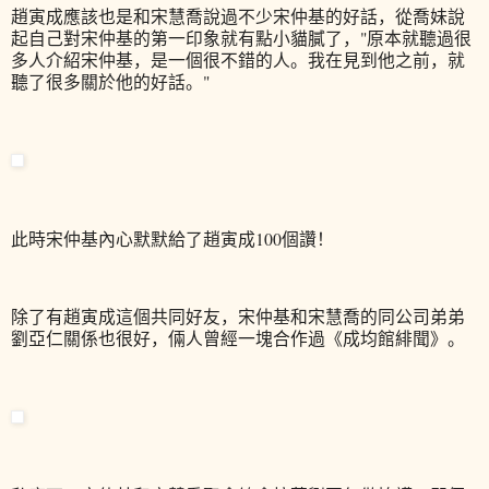
趙寅成應該也是和宋慧喬說過不少宋仲基的好話，從喬妹說
起自己對宋仲基的第一印象就有點小貓膩了，"原本就聽過很
多人介紹宋仲基，是一個很不錯的人。我在見到他之前，就
聽了很多關於他的好話。"
此時宋仲基內心默默給了趙寅成100個讚！
除了有趙寅成這個共同好友，宋仲基和宋慧喬的同公司弟弟
劉亞仁關係也很好，倆人曾經一塊合作過《成均館緋聞》。