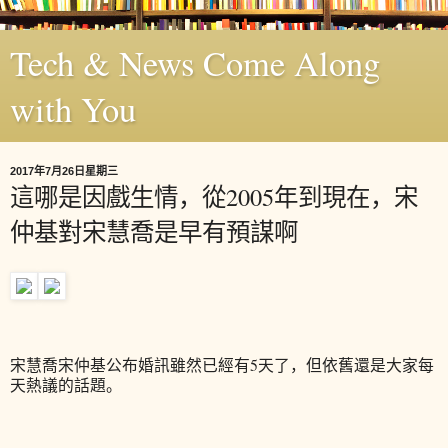
Tech & News Come Along
with You
2017年7月26日星期三
這哪是因戲生情，從2005年到現在，宋
仲基對宋慧喬是早有預謀啊
宋慧喬宋仲基公布婚訊雖然已經有5天了，但依舊還是大家每
天熱議的話題。