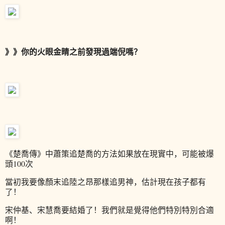
》》
你的火眼金睛之前發現過端倪嗎？
《楚喬傳》中蕭策追楚喬的方法如果放在現實中，可能被爆
頭100次
當初我要像顏末追陸之昂那樣追男神，估計現在孩子都有
了！
宋仲基、宋慧喬要結婚了！我們就是覺得他們特別特別合適
啊！