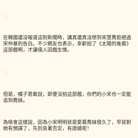
在韓國還沒報道這則新聞時，講真還真沒想到宋慧喬拒絕過
宋仲基的告白。不少網友也表示，幸虧拍了《太陽的後裔》
這部戲啊，才讓倆人因戲生情。
但是，橘子君敢說，即便沒拍這部戲，你們的小宋也一定能
追到喬妹。
為啥會這樣說，因為小宋明明就是愛慕喬妹很久了，早就對
她有預謀了，先別急著否定，有證據呢！