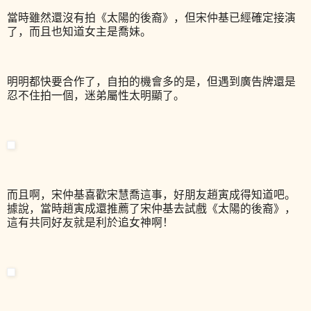
當時雖然還沒有拍《太陽的後裔》，但宋仲基已經確定接演
了，而且也知道女主是喬妹。
明明都快要合作了，自拍的機會多的是，但遇到廣告牌還是
忍不住拍一個，迷弟屬性太明顯了。
而且啊，宋仲基喜歡宋慧喬這事，好朋友趙寅成得知道吧。
據說，當時趙寅成還推薦了宋仲基去試戲《太陽的後裔》，
這有共同好友就是利於追女神啊！