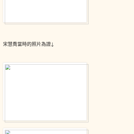
宋慧喬當時的照片為證↓