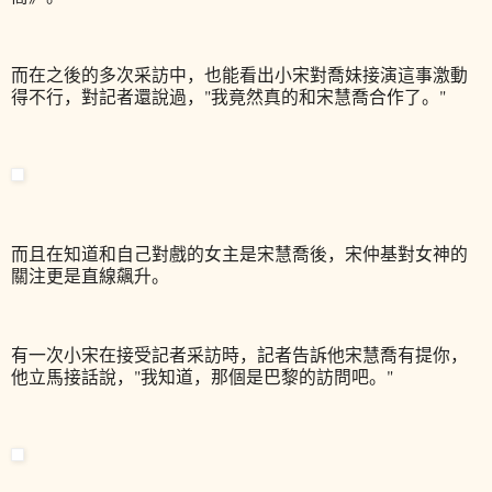
而在之後的多次采訪中，也能看出小宋對喬妹接演這事激動
得不行，對記者還說過，"我竟然真的和宋慧喬合作了。"
而且在知道和自己對戲的女主是宋慧喬後，宋仲基對女神的
關注更是直線飆升。
有一次小宋在接受記者采訪時，記者告訴他宋慧喬有提你，
他立馬接話說，"我知道，那個是巴黎的訪問吧。"