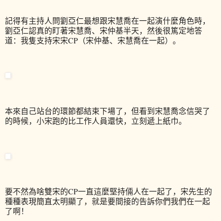
記得有主持人問劉亞仁最想跟宋慧喬在一起演什麼角色時，
劉亞仁認真的盯著宋慧喬、宋仲基半天，然後很篤定地答
道：我隻支持宋宋CP（宋仲基、宋慧喬在一起）。
本來自己站台的環節都結束下場了，但看到宋慧喬念信哭了
的時候，小宋跑的比工作人員還快，立刻遞上紙巾。
要不然為啥雙宋的CP一直這麼堅持倆人在一起了，宋先生的
種種表現簡直太明顯了，就是要間接的告訴你們我們在一起
了啊！