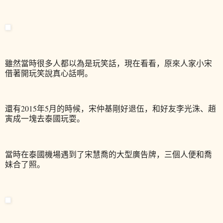
雖然當時很多人都以為是玩笑話，現在看看，原來人家小宋
借著開玩笑說真心話啊。
還有2015年5月的時候，宋仲基剛好退伍，和好友李光洙、趙
寅成一塊去泰國玩耍。
當時在泰國機場遇到了宋慧喬的大型廣告牌，三個人便和喬
妹合了照。