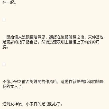
在一起。
一開始倆人沒聽懂啥意思，翻譯在後麵解釋之後，宋仲基也
是驚訝的指了指自己，然後迅速表明主權搭上了喬妹的肩
膀。
不像小宋之前否認緋聞的作風哈，這動作就差告訴你們她是
我的女人了！
追到女神後，小宋真的是很貼心了。