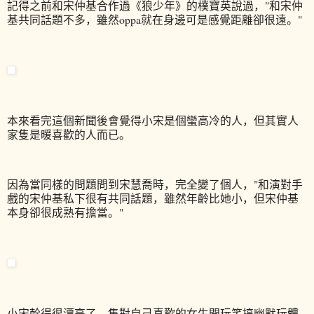
記得之前和宋仲基合作過《狼少年》的樸寶英說過，"和宋仲
基共同話題不多，雖然oppa就在身邊可是感覺距離卻很遠。"
本來看完這個新聞後會覺得小宋是個蠻高冷的人，但其實人
家隻是暖喜歡的人而已。
因為當同樣的問題問到宋慧喬時，完全變了個人，"和演對手
戲的宋仲基私下很有共同話題，雖然年齡比她小，但宋仲基
本身卻很成熟有擔當。"
小宋幹得很漂亮了，隻對自己喜歡的女生開玩笑搞幽默玩體