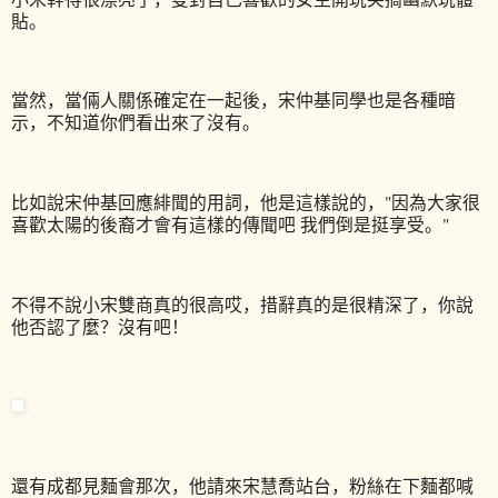
貼。
當然，當倆人關係確定在一起後，宋仲基同學也是各種暗
示，不知道你們看出來了沒有。
比如說宋仲基回應緋聞的用詞，他是這樣說的，"因為大家很
喜歡太陽的後裔才會有這樣的傳聞吧 我們倒是挺享受。"
不得不說小宋雙商真的很高哎，措辭真的是很精深了，你說
他否認了麼？沒有吧！
還有成都見麵會那次，他請來宋慧喬站台，粉絲在下麵都喊