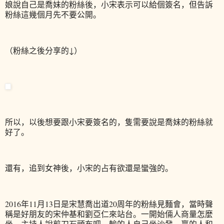
娘說自己是喬妹的粉絲後，小宋表示可以給個簽名，但告訴
粉絲這幾個月先不要公開。
（粉絲之後分享的↓）
所以，以後想要跟小宋要簽名的，隻需要說是喬妹的粉絲就
好了。
還有，追到女神後，小宋的占有欲還是蠻強的。
2016年11月13日是宋慧喬出道20周年的粉絲見麵會，當時聲
稱是好朋友的宋仲基和劉亞仁來站台。一開始倆人商量怎麼
坐，主持人說剪刀石頭布吧，輸的人自己坐沙發，贏的人和