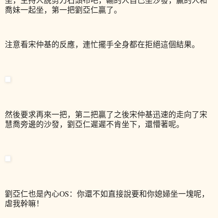
喬妹一起坐，第一把劉亞仁贏了。
注意看宋仲基的反應，連忙擺手全身都在拒絕這個結果。
然後要求再來一把，第二把贏了之後宋仲基迅速的走向了宋
慧喬旁邊的沙發，劉亞仁遲遲不肯坐下，還懵著呢。
劉亞仁也是內心OS：你還不如直接說要和你媳婦坐一塊呢，
虐我幹嘛！