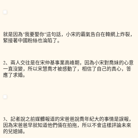
就是因為"我要娶你"這句話，小宋的霸氣告白在韓網上炸裂，
緊接著中國粉絲也淪陷了。
2、兩人交往是在宋仲基事業高峰期，因為小宋對喬妹的心意
一直沒變，所以宋慧喬才被感動了，相信了自己的真心，答
應了求婚。
3、記者說之前媒體報道的宋爸爸說喬年紀大的事情是誤報，
因為宋爸爸早就知道他們倆在拍拖，所以不會這樣評論未來
的兒媳婦。