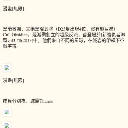
漫畫[無限]
黑暗教團，又稱黑曜五將（D23隻出現4位，沒有超巨星）
Cull Obsidian，是滅霸創立的超級反派，首登場於[新複仇者聯
盟vol3]#8(2013)中。他們來自不同的星球，在滅霸的帶領下征
戰宇宙。
漫畫[無限]
成員分別為：滅霸Thanos