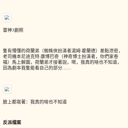
雷神3劇照
隻有懵懂的荷蘭弟（蜘蛛俠扮演者湯姆·霍蘭德）差點泄密，
老司機本尼迪克特·康博巴奇（神奇博士扮演者，你們家卷
福）馬上解圍，荷蘭弟才接著說，嗯，我真的啥也不知道，
因為劇本我隻能看自己的部分……
臉上都寫著：我真的啥也不知道
反派檔案