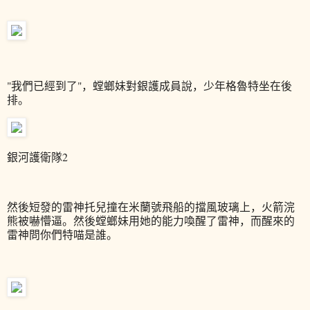
"
我們已經到了"，螳螂妹對銀護成員說，少年格魯特坐在後
排。
銀河護衛隊2
然後短發的雷神托兒撞在米蘭號飛船的擋風玻璃上，火箭浣
熊被嚇懵逼。然後螳螂妹用她的能力喚醒了雷神，而醒來的
雷神問你們特喵是誰。