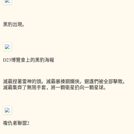
黑豹出現。
D23博覽會上的黑豹海報
滅霸捏著雷神的頭。滅霸暴揍鋼鐵俠。銀護們被全部擊敗。
滅霸集齊了無限手套，將一顆衛星扔向一顆星球。
複仇者聯盟2