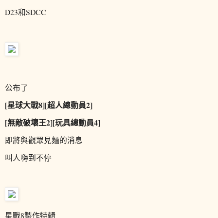
D23和SDCC
公布了
[星球大戰8][超人總動員2]
[無敵破壞王2][玩具總動員4]
即將與觀眾見麵的消息
叫人嗨到不停
星戰8製作特輯