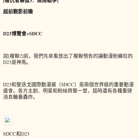
[複仇者聯盟3：無限戰爭]
超前觀影前瞻
D23博覽會+SDCC
說[複聯2]前，我們先來看放出了複聯預告的讓動漫粉癲狂的
D23是神馬。
D23和聖迭戈國際動漫展（SDCC）是兩個世界級的重要動漫
盛會。各方主創、明星和粉絲齊聚一堂，屆時還有各種重磅
消息輪番轟炸。
SDCC和D23