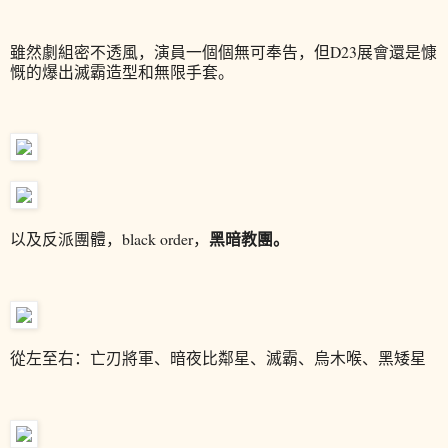
雖然劇組密不透風，演員一個個無可奉告，但D23展會還是慷
慨的爆出滅霸造型和無限手套。
黑暗教團。
以及反派團體，black order，
從左至右：亡刃將軍、暗夜比鄰星、滅霸、烏木喉、黑矮星