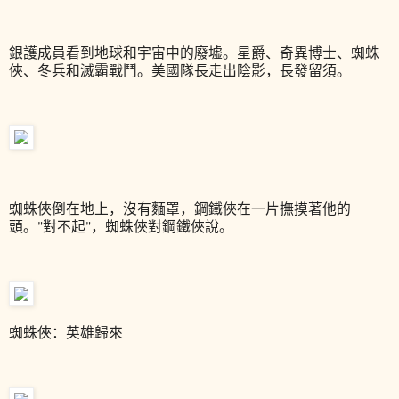
銀護成員看到地球和宇宙中的廢墟。星爵、奇異博士、蜘蛛
俠、冬兵和滅霸戰鬥。美國隊長走出陰影，長發留須。
蜘蛛俠倒在地上，沒有麵罩，鋼鐵俠在一片撫摸著他的
頭。
"
對不起
"
，蜘蛛俠對鋼鐵俠說。
蜘蛛俠：英雄歸來