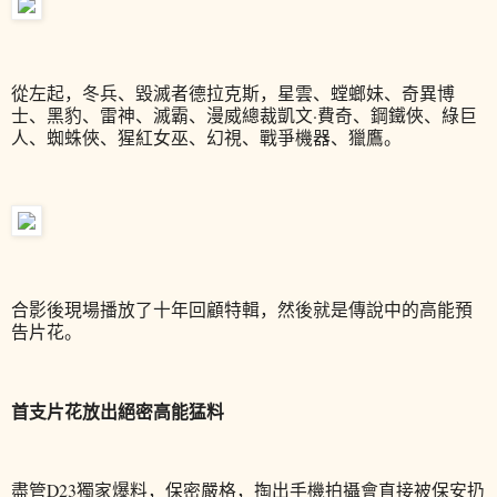
從左起，冬兵、毀滅者德拉克斯，星雲、螳螂妹、奇異博
士、黑豹、雷神、滅霸、漫威總裁凱文·費奇、鋼鐵俠、綠巨
人、蜘蛛俠、猩紅女巫、幻視、戰爭機器、獵鷹。
合影後現場播放了十年回顧特輯，然後就是傳說中的高能預
告片花。
首支片花放出絕密高能猛料
盡管D23獨家爆料，保密嚴格，掏出手機拍攝會直接被保安扔