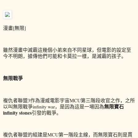
漫畫[無限]
雖然漫畫中滅霸這幾個小弟來自不同星球，但電影的設定至
今不明朗，據傳他們可能和卡莫拉一樣，是滅霸的孩子。
無限戰爭
複仇者聯盟3作為漫威電影宇宙MCU第三階段收官之作，之所
無限寶石
以叫無限戰爭infinity war，是因為這是一場因為
infinity stones
引發的戰爭。
複仇者聯盟的組建是MCU第一階段主線，而無限寶石則是貫