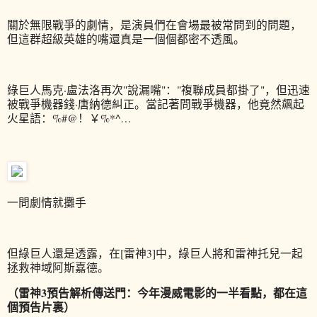
關於無限戰爭的劇情，是演員們在會場最被常問到的問題，
但這群超級英雄的嘴還真是一個個都密不透風。
綠巨人馬克·盧法洛再次"說漏嘴"："複聯成員都掛了"，但迅速
被戰爭機器錢·唐納德糾正。當記著問戰爭機器，他竟然飆起
火星語：%#@！￥%*^…
一問劇情就攤手
但綠巨人還是透露，在[雷神3]中，綠巨人將和雷神托兒一起
拯救神域阿斯嘉德。
（雷神3預告解析傳送門：今年漫威電影的一半看點，都在這
個預告片裏）