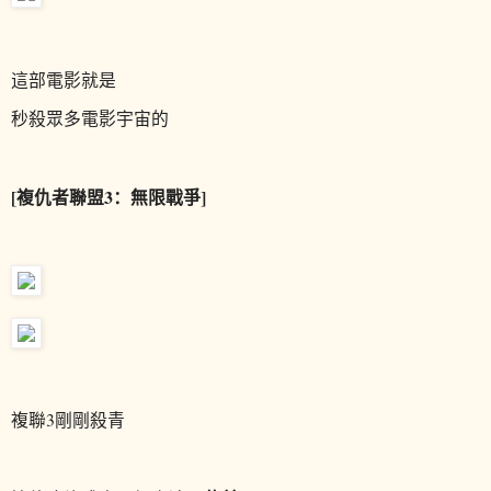
這部電影就是
秒殺眾多電影宇宙的
[複仇者聯盟3：無限戰爭]
複聯3剛剛殺青