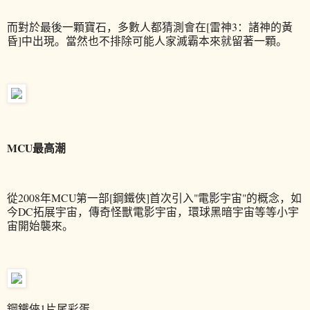
而對於最後一顆寶石，多數人都猜測會在[雷神3：諸神的黃
昏]中出現。當然也不排除可能人家滅霸本來就留著一顆。
MCU最高潮
從2008年MCU第一部[鋼鐵俠]首次引入"電影宇宙"的概念，如
今DC拓展宇宙，傳奇怪獸電影宇宙，環球黑暗宇宙等等小宇
宙開始襲來。
鋼鐵俠1片尾彩蛋