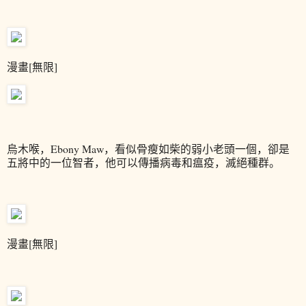
漫畫[無限]
烏木喉，Ebony Maw，看似骨瘦如柴的弱小老頭一個，卻是
五將中的一位智者，他可以傳播病毒和瘟疫，滅絕種群。
漫畫[無限]