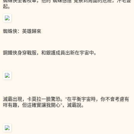
蜘蛛俠坐著校車，他的
"
蜘蛛感應
"
覺察到周圍的危險，汗毛豎
起。
蜘蛛俠：英雄歸來
鋼鐵俠身穿戰服，和銀護成員出新在宇宙中。
滅霸出現，卡莫拉一臉驚恐。"在平衡宇宙時，你不會考慮有
咩有趣，但這確實讓我開心"，滅霸說。