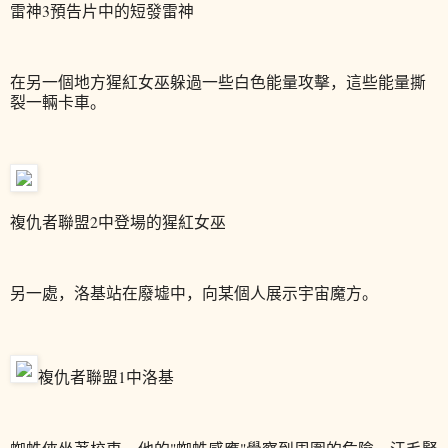
雷神3預告片中的短發雷神
在另一個地方猩紅女巫躲過一些白色能量攻擊，這些能量撕
裂一輛卡車。
複仇者聯盟2中登場的猩紅女巫
另一處，洛基站在廢墟中，向某個人展示宇宙魔方。
複仇者聯盟1中洛基