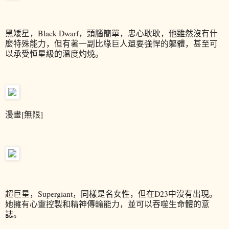
黑矮星，Black Dwarf，頭腦簡單，忠心耿耿，他雖然沒有什
麼特殊能力，但有著一副比綠巨人還要強悍的軀體，甚至可
以承受恒星級的溫度灼燒。
漫畫[無限]
超巨星，Supergiant，同樣是名女性，但在D23中沒有出現。
她擁有心靈控製和精神傳輸能力，並可以吞噬生命體的意
誌。