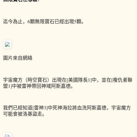
迄今為止，6顆無限寶石已經出現5顆。
圖片來自網絡
宇宙魔方（時空寶石）出現在[美國隊長1]中，並在[複仇者聯
盟1]中被雷神帶回神域阿斯嘉德。
我們已經知道[雷神3]中死神海拉將血洗阿斯嘉德，宇宙魔方
可能會被洛基盜走。