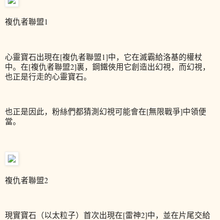
複仇者聯盟1
心靈寶石出現在[複仇者聯盟1]中，它在滅霸給洛基的權杖
中。在[複仇者聯盟2]裏，鋼鐵俠用它創造出幻視，而幻視，
也正是行走的心靈寶石。
也正是因此，粉絲們都猜測幻視可能會在[無限戰爭]中領便
當。
複仇者聯盟2
現實寶石（以太粒子）首次出現在[雷神2]中，並在片尾交給