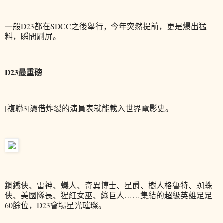
一般D23都在SDCC之後舉行，今年突然提前，更是爆出猛
料，瞬間刷屏。
D23最重磅
[複聯3]憑借炸裂的演員表就能載入世界電影史。
鋼鐵俠、雷神、蟻人、奇異博士、星爵、樹人格魯特、蜘蛛
俠、美國隊長、猩紅女巫、綠巨人……集結的超級英雄足足
60餘位，D23會場星光璀璨。