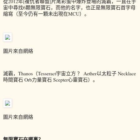
從2012年[複仇者聯盟]片尾彩蛋中爆炸登場的滅霸，一直在宇
宙中尋找6顆無限寶石，而他的名字，也正是無限寶石首字母
縮寫（至今仍有一顆未出現在MCU）。
圖片來自網絡
滅霸，Thanos（Tesseract宇宙立方 ？ Aether以太粒子 Necklace
時間寶石 Orb力量寶石 Scepter心靈寶石）。
圖片來自網絡
無限寶石在哪裏？