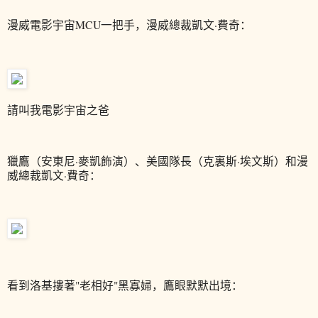
漫威電影宇宙MCU一把手，漫威總裁凱文·費奇：
請叫我電影宇宙之爸
獵鷹（安東尼·麥凱飾演）、美國隊長（克裏斯·埃文斯）和漫
威總裁凱文·費奇：
看到洛基摟著"老相好"黑寡婦，鷹眼默默出境：