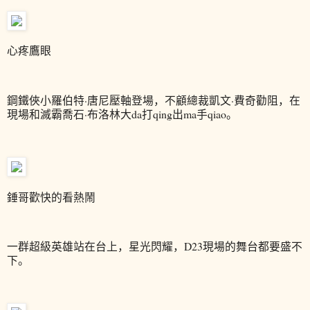
心疼鷹眼
鋼鐵俠小羅伯特·唐尼壓軸登場，不顧總裁凱文·費奇勸阻，在
現場和滅霸喬石·布洛林大da打qing出ma手qiao。
錘哥歡快的看熱鬧
一群超級英雄站在台上，星光閃耀，D23現場的舞台都要盛不
下。