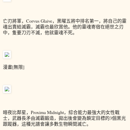
亡刃將軍，Corvus Glaive，黑曜五將中排名第一，將自己的靈
魂出賣給滅霸，滅霸也最欣賞他。他的靈魂寄宿在絕世之刃
中，隻要刀刃不滅，他就靈魂不死。
漫畫[無限]
暗夜比鄰星，Proxima Midnight，綜合能力最強大的女性戰
士，武器長矛由滅霸鍛造，拋出後會變為鎖定目標的3個黑光
跟蹤器，這種光譜會讓多數生物瞬間滅亡。