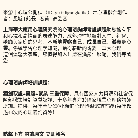
來源｜心理公開課（ID: yixinligongkaike）
壹心理聯合創作
者：風墟 | 船長 | 茗荷 | 高浩容
上海華大應用心理研究院的
心理谘詢師考證課程
助您擁有平
和心境和高情商的表達能力，成熟理性地麵對人生、社會、
覺察自己、成長自己、滋養身心
婚戀與家庭的思考，不斷地
靈。
係統學習心理學知識，獲得嶄新的蛻變！華大心理——
這個溫馨大家庭，您值得加入！還在猶豫什麼呢，我們等著
您……
心理谘詢師培訓課程：
獨創取證+實踐+就業 三重保障
，具有國家人力資源和社會保
障部職業培訓資質認證、十多年專注於國家職業心理谘詢師
培訓。提供：每年至少200小時的心理熱線谘詢實踐+每年超
過48次的心理谘詢督導！
點擊下方 閱讀原文 立即報名