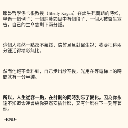
耶魯哲學係卡根教授（Shelly Kagan）在談生死問題的時候，
舉過一個例子：
一個綜藝節目中有個段子，一個人被醫生宣
告，自己的生命隻剩下兩分鍾。
這個人竟然一點都不氣餒，信誓旦旦對醫生說：我要把這兩
分鍾活得精彩無比。
然而他絕不會料到，自己步出診室後，光用在等電梯上的時
間就有一分半鍾。
所以，人生從容一點，在計劃的同時別忘了變化。
因為你永
遠不知道命運會給你突然安插什麼，又有什麼在下一刻等著
你。
-END-