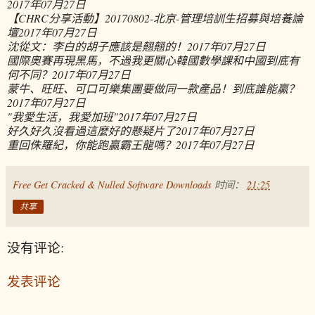
2017年07月27日
【CHRC分享活動】20170802-北京-管理培訓生招募與培養論
壇
2017年07月27日
沈從文：李白的胡子應該是翹翹的！
2017年07月27日
國際奧賽再現黑馬，不過我更關心韓國數學課和中國到底有
何不同？
2017年07月27日
蒙牛、旺旺、可口可樂集團要做同一款產品！到底誰能贏？
2017年07月27日
"我愛生活，我愛加班"
2017年07月27日
好久好久沒看過這麼好的懸疑片了
2017年07月27日
重回侏羅紀，你能跑贏霸王龍嗎？
2017年07月27日
Free Get Cracked & Nulled Software Downloads
时间：
21:25
共享
没有评论:
发表评论