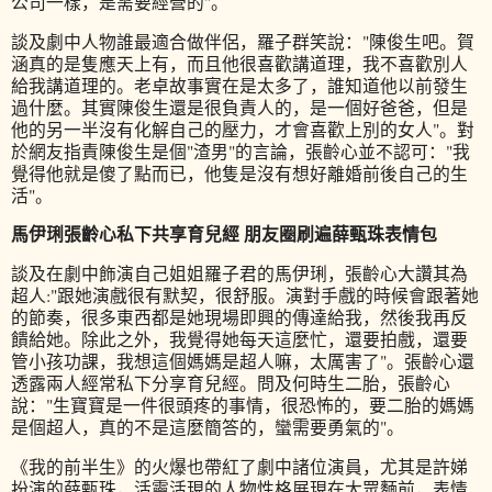
公司一樣，是需要經營的"。
談及劇中人物誰最適合做伴侶，羅子群笑說："陳俊生吧。賀
涵真的是隻應天上有，而且他很喜歡講道理，我不喜歡別人
給我講道理的。老卓故事實在是太多了，誰知道他以前發生
過什麼。其實陳俊生還是很負責人的，是一個好爸爸，但是
他的另一半沒有化解自己的壓力，才會喜歡上別的女人"。對
於網友指責陳俊生是個"渣男"的言論，張齡心並不認可："我
覺得他就是傻了點而已，他隻是沒有想好離婚前後自己的生
活"。
馬伊琍張齡心私下共享育兒經 朋友圈刷遍薛甄珠表情包
談及在劇中飾演自己姐姐羅子君的馬伊琍，張齡心大讚其為
超人:"跟她演戲很有默契，很舒服。演對手戲的時候會跟著她
的節奏，很多東西都是她現場即興的傳達給我，然後我再反
饋給她。除此之外，我覺得她每天這麼忙，還要拍戲，還要
管小孩功課，我想這個媽媽是超人嘛，太厲害了"。張齡心還
透露兩人經常私下分享育兒經。問及何時生二胎，張齡心
說："生寶寶是一件很頭疼的事情，很恐怖的，要二胎的媽媽
是個超人，真的不是這麼簡答的，蠻需要勇氣的"。
《我的前半生》的火爆也帶紅了劇中諸位演員，尤其是許娣
扮演的薛甄珠，活靈活現的人物性格展現在大眾麵前，表情