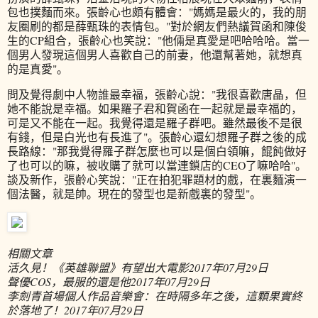
包也撲麵而來。張齡心也頗有體會："媽媽是最火的，我的朋
友圈刷的都是薛甄珠的表情包。"對於網友們熱議賀函和陳俊
生的CP組合，張齡心也笑說："他倆是真愛是吧哈哈哈。當一
個男人發現這個男人喜歡自己的前妻，他還幫著她，就想真
的是真愛"。
問及覺得劇中人物誰最幸福，張齡心說："我很喜歡唐晶，但
她不能說是幸福。如果羅子君和賀函在一起就是最幸福的，
可是又不能在一起。我覺得還是羅子群吧。雖然最後不是很
有錢，但是白光也有長進了"。張齡心還幻想羅子群之後的成
長路線："那我覺得羅子群怎麼也可以是個白領嘛，餛飩做好
了也可以的嘛，被收購了就可以當連鎖店的CEO了嘛哈哈"。
談及新作，張齡心笑說："正在拍犯罪題材的戲，在裏麵演一
個法醫，就是帥。現在的發型也是新戲裏的發型"。
相關文章
活久見！《英雄聯盟》有望出大電影
2017年07月29日
聲優COS，最服的還是他
2017年07月29日
李劍青首場個人作品音樂會：在時隔多年之後，這顆果實終
於落地了！
2017年07月29日