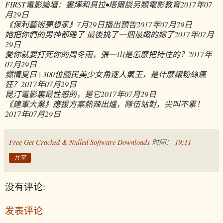
FIRST電影論壇：婁燁和貝拉•塔爾談另類電影教育
2017年07
月29日
《保利藝術夢想家》7月29日播出預告
2017年07月29日
她把你們的男神都睡了 最後挑了一個最嫩的嫁了
2017年07月
29日
愛你就要打死你的周冬雨，張一山是怎麼把持住的？
2017年
07月29日
燃情夏日 | 300位國民美少女角逐人氣王，是什麼讓粉絲瘋
狂？
2017年07月29日
昆汀電影裏最性感的，是它
2017年07月29日
《建軍大業》應援方案熱辣出爐，隊伍站對，尖叫不累！
2017年07月29日
Free Get Cracked & Nulled Software Downloads
时间：
19:11
共享
没有评论:
发表评论