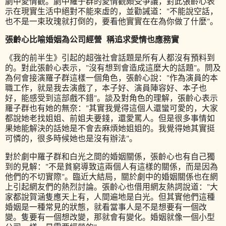
劇中愛情觀。劇中羅子群的愛情觀頗受爭議，對此張齡心表
示在現實生活中絕對不能來虛的，並勸誡道："不能說空話，
也不是一束玫瑰就打倒的，要看他實實在在為你做了什麼"。
張齡心比喻婚姻為公司經營 稱追求愛情也應務實
《我的前半生》引起的超強社會話題是所有人都沒有預料到
的。對此張齡心表示，"沒有想到會造成這麼大的話題"。問及
為何會接演羅子群這樣一個角色，張齡心說："作為演員的本
職工作，就是我去演戲了，本子好、演員陣容好、本子也
好，能感受到這部戲不錯"。談及對角色的理解，張齡心表示
羅子群也有她的無奈："其實我覺得這個人還蠻可愛的，大家
都說她老找姐姐、前姐夫要錢，還愛罵人。但是很多事情如
果她能解決的話她是不會去麻煩她姐姐的。我覺得她其實挺
可憐的，很多時候她也是沒有辦法"。
對於劇中羅子群和白光之間的婚姻關係，張齡心也有自己獨
到的見解："不是貧窮導致這兩個人有這樣的關係，而是因為
他們的不切實際"。臨近大結局，關於劇中的婚姻關係也在網
上引起網友們的熱烈討論。張齡心也借用網友熱詞說道："大
家都說賀涵隻應天上有，人間遍地是白光。但其實他們這種
婚姻是一種常見的狀態，就看當事人是不是想要有一個改
變。隻要有一個想改變，那就會有變化。婚姻就像一個小型