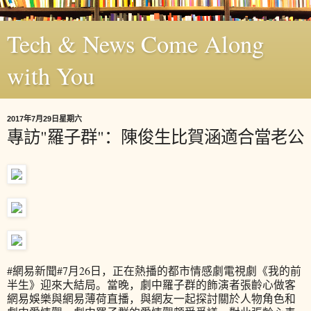
Tech & News Come Along
with You
2017年7月29日星期六
專訪"羅子群"：陳俊生比賀涵適合當老公
#網易新聞#
7月26日，正在熱播的都市情感劇電視劇《我的前
半生》迎來大結局。當晚，劇中羅子群的飾演者張齡心做客
網易娛樂與網易薄荷直播，與網友一起探討關於人物角色和