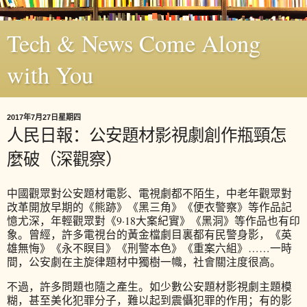
Tech & News Come Along
with You
2017年7月27日星期四
人民日報：公安題材影視劇創作瓶頸怎
麼破（深觀察）
中國觀眾對公安題材電影、電視劇都不陌生，中老年觀眾對
改革開放早期的《熊跡》《黑三角》《便衣警察》等作品記
憶尤深，年輕觀眾對《
9·18
大案紀實》《黑洞》等作品也有印
象。曾經，許多電視台的黃金檔劇目裏都有民警身影，《英
雄無悔》《永不瞑目》《刑警本色》《重案六組》
……
一時
間，公安劇在主旋律題材中獨樹一幟，社會關注度很高。
不過，許多問題也隨之產生。如少數公安題材影視劇主題模
糊，甚至美化犯罪分子，難以起到震懾犯罪的作用；有的影