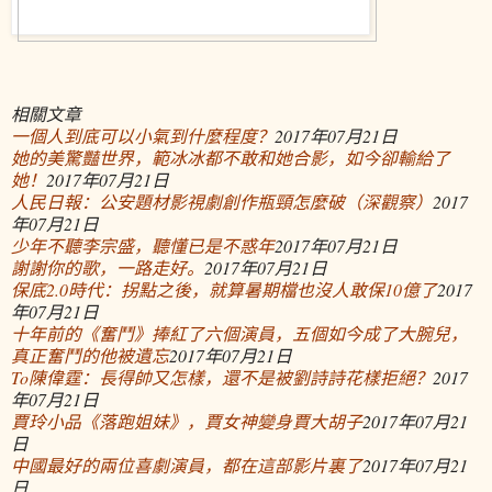
相關文章
一個人到底可以小氣到什麼程度？
2017年07月21日
她的美驚豔世界，範冰冰都不敢和她合影，如今卻輸給了
她！
2017年07月21日
人民日報：公安題材影視劇創作瓶頸怎麼破（深觀察）
2017
年07月21日
少年不聽李宗盛，聽懂已是不惑年
2017年07月21日
謝謝你的歌，一路走好。
2017年07月21日
保底2.0時代：拐點之後，就算暑期檔也沒人敢保10億了
2017
年07月21日
十年前的《奮鬥》捧紅了六個演員，五個如今成了大腕兒，
真正奮鬥的他被遺忘
2017年07月21日
To陳偉霆：長得帥又怎樣，還不是被劉詩詩花樣拒絕？
2017
年07月21日
賈玲小品《落跑姐妹》，賈女神變身賈大胡子
2017年07月21
日
中國最好的兩位喜劇演員，都在這部影片裏了
2017年07月21
日