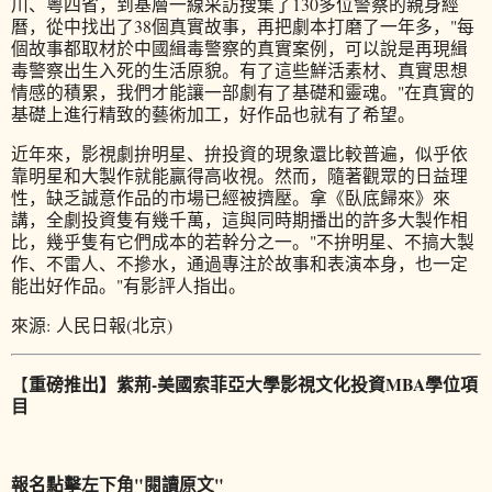
川、粵四省，到基層一線采訪搜集了
130
多位警察的親身經
曆，從中找出了
38
個真實故事，再把劇本打磨了一年多，
"
每
個故事都取材於中國緝毒警察的真實案例，可以說是再現緝
毒警察出生入死的生活原貌。有了這些鮮活素材、真實思想
情感的積累，我們才能讓一部劇有了基礎和靈魂。
"
在真實的
基礎上進行精致的藝術加工，好作品也就有了希望。
近年來，影視劇拚明星、拚投資的現象還比較普遍，似乎依
靠明星和大製作就能贏得高收視。然而，隨著觀眾的日益理
性，缺乏誠意作品的市場已經被擠壓。拿《臥底歸來》來
講，全劇投資隻有幾千萬，這與同時期播出的許多大製作相
比，幾乎隻有它們成本的若幹分之一。
"
不拚明星、不搞大製
作、不雷人、不摻水，通過專注於故事和表演本身，也一定
能出好作品。
"
有影評人指出。
來源:
人民日報
(北京)
重磅推出】
紫荊-美國索菲亞大學影視文化投資MBA學位項
【
目
報名點擊
左下角
"閱讀原文"