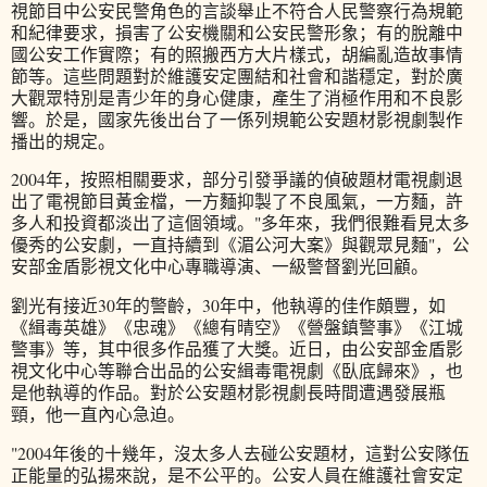
視節目中公安民警角色的言談舉止不符合人民警察行為規範
和紀律要求，損害了公安機關和公安民警形象；有的脫離中
國公安工作實際；有的照搬西方大片樣式，胡編亂造故事情
節等。這些問題對於維護安定團結和社會和諧穩定，對於廣
大觀眾特別是青少年的身心健康，產生了消極作用和不良影
響。於是，國家先後出台了一係列規範公安題材影視劇製作
播出的規定。
2004
年，按照相關要求，部分引發爭議的偵破題材電視劇退
出了電視節目黃金檔，一方麵抑製了不良風氣，一方麵，許
多人和投資都淡出了這個領域。
"
多年來，我們很難看見太多
優秀的公安劇，一直持續到《湄公河大案》與觀眾見麵
"
，公
安部金盾影視文化中心專職導演、一級警督劉光回顧。
劉光有接近
30
年的警齡，
30
年中，他執導的佳作頗豐，如
《緝毒英雄》《忠魂》《總有晴空》《營盤鎮警事》《江城
警事》等，其中很多作品獲了大獎。近日，由公安部金盾影
視文化中心等聯合出品的公安緝毒電視劇《臥底歸來》，也
是他執導的作品。對於公安題材影視劇長時間遭遇發展瓶
頸，他一直內心急迫。
"2004
年後的十幾年，沒太多人去碰公安題材，這對公安隊伍
正能量的弘揚來說，是不公平的。公安人員在維護社會安定