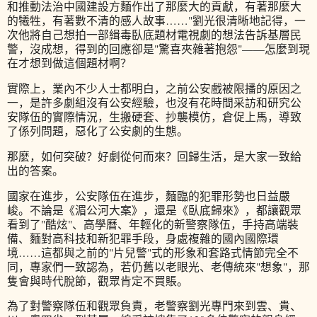
和推動法治中國建設方麵作出了那麼大的貢獻，有著那麼大
的犧牲，有著數不清的感人故事
……"
劉光很清晰地記得，一
次他將自己想拍一部緝毒臥底題材電視劇的想法告訴基層民
警，沒成想，得到的回應卻是
"
驚喜夾雜著抱怨
"——
怎麼到現
在才想到做這個題材啊？
實際上，業內不少人士都明白，之前公安戲被限播的原因之
一，是許多劇組沒有公安經驗，也沒有花時間采訪和研究公
安隊伍的實際情況，生搬硬套、抄襲模仿，倉促上馬，導致
了係列問題，惡化了公安劇的生態。
那麼，如何突破？好劇從何而來？回歸生活，是大家一致給
出的答案。
國家在進步，公安隊伍在進步，麵臨的犯罪形勢也日益嚴
峻。不論是《湄公河大案》，還是《臥底歸來》，都讓觀眾
看到了
"
酷炫
"
、高學曆、年輕化的新警察隊伍，手持高端裝
備、麵對高科技和新犯罪手段，身處複雜的國內國際環
境
……
這都與之前的
"
片兒警
"
式的形象和套路式情節完全不
同，專家們一致認為，若仍舊以老眼光、老傳統來
"
想象
"
，那
隻會與時代脫節，觀眾肯定不買賬。
為了對警察隊伍和觀眾負責，老警察劉光專門來到雲、貴、