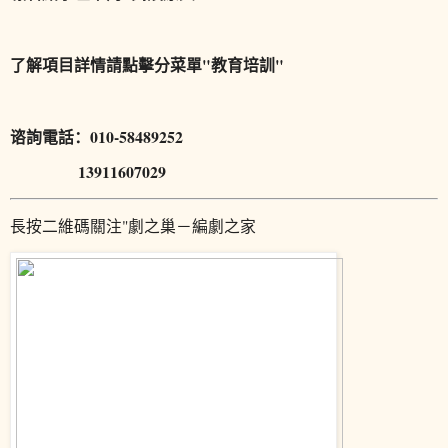
了解項目詳情請點擊分菜單"教育培訓"
谘詢電話：010-58489252
13911607029
長按二維碼關注"劇之巢－編劇之家