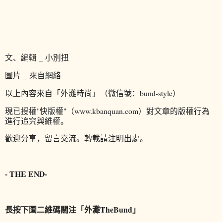
文、編輯 _ 小別扭
圖片 _ 來自網絡
以上內容來自「外灘時尚」（微信號：bund-style）
現已授權"快版權"（www.kbanquan.com）對文章的版權行為
進行追究與維權。
歡迎分享，留言交流。轉載請注明出處
。
- THE END
-
長按下圖二維碼關注「外灘TheBund」