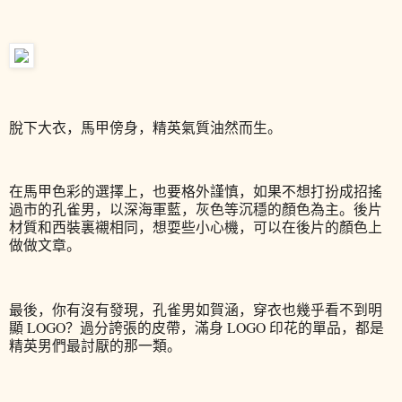
脫下大衣，馬甲傍身，精英氣質油然而生。
在馬甲色彩的選擇上，也要格外謹慎，如果不想打扮成招搖
過市的孔雀男，以深海軍藍，灰色等沉穩的顏色為主。後片
材質和西裝裏襯相同，想耍些小心機，可以在後片的顏色上
做做文章。
最後，你有沒有發現，孔雀男如賀涵，穿衣也幾乎看不到明
顯 LOGO？過分誇張的皮帶，滿身 LOGO 印花的單品，都是
精英男們最討厭的那一類。