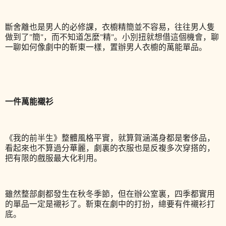
斷舍離也是男人的必修課，衣櫥精簡並不容易，往往男人隻
做到了"簡"，而不知道怎麼"精"。小別扭就想借這個機會，聊
一聊如何像劇中的靳東一樣，置辦男人衣櫥的萬能單品。
一件萬能襯衫
《我的前半生》整體風格平實，就算賀涵滿身都是奢侈品，
看起來也不算過分華麗，劇裏的衣服也是反複多次穿搭的，
把有限的戲服最大化利用。
雖然整部劇都發生在秋冬季節，但在辦公室裏，四季都實用
的單品一定是襯衫了。靳東在劇中的打扮，總要有件襯衫打
底。