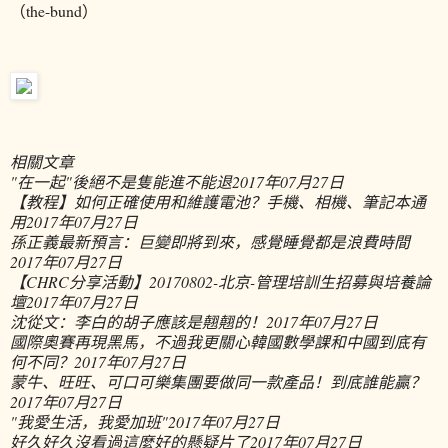
（the-bund）
相關文章
"在一起"後絕不是隻能進不能退
2017年07月27日
【教程】如何正確使用和維護電池？手機、相機、筆記本通
用
2017年07月27日
孫正義最新預言：巨變即將到來，感覺睡覺都是浪費時間
2017年07月27日
【CHRC分享活動】20170802-北京-管理培訓生招募與培養論
壇
2017年07月27日
沈從文：李白的胡子應該是翹翹的！
2017年07月27日
國際奧賽再現黑馬，不過我更關心韓國數學課和中國到底有
何不同？
2017年07月27日
蒙牛、旺旺、可口可樂集團要做同一款產品！到底誰能贏？
2017年07月27日
"我愛生活，我愛加班"
2017年07月27日
好久好久沒看過這麼好的懸疑片了
2017年07月27日