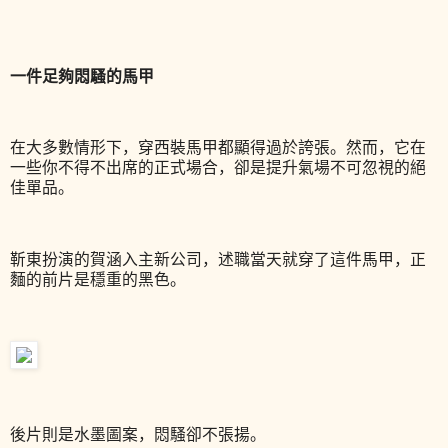
一件足夠悶騷的馬甲
在大多數情形下，穿西裝馬甲都顯得過於誇張。然而，它在
一些你不得不出席的正式場合，卻是提升氣場不可忽視的絕
佳單品。
靳東扮演的賀涵入主新公司，述職當天就穿了這件馬甲，正
麵的前片是穩重的黑色。
後片則是水墨圖案，悶騷卻不張揚。