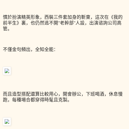
慣於扮演精英形象，西裝三件套加身的靳東，這次在《我的
前半生》裏，也仍然逃不開"老幹部"人設，出演谘詢公司高
管。
不僅金句頻出，全知全能：
而且造型搭配還算比較用心，開會辦公，下班喝酒，休息慢
跑，每種場合都穿得時髦且克製。