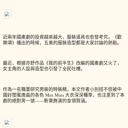
近兩年國產劇的投資越來越大，服裝道具也愈發考究。《歡
樂頌》播出的時候，五美的服裝造型都是大家討論的熱點。
最近，根據亦舒作品《我的前半生》改編的國產劇又火了，
女主角的人設與造型也引發了全民吐槽。
作為一名職業研究男裝的時裝精，本文作者小別扭不但被中
國好閨蜜唐晶的各色 Max Mara 大衣深深種草，
也注意到了本
劇的絕對男一號——靳東飾演的金領賀涵。