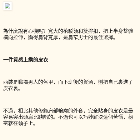
為什麼說有心機呢？寬大的槍駁領和雙排扣，把上半身整體
橫向拉伸，顯得肩背寬厚，是肩窄男士的最佳選擇。
一件質感上乘的皮衣
西裝是職場男人的盔甲，而下班後的賀涵，則把自己裹進了
皮衣裏。
不過，相比其他修飾肩部輪廓的外套，完全貼身的皮衣是最
容易突出頭肩比缺陷的。不過也可以巧妙解決這個苦惱，秘
密就在領子上。