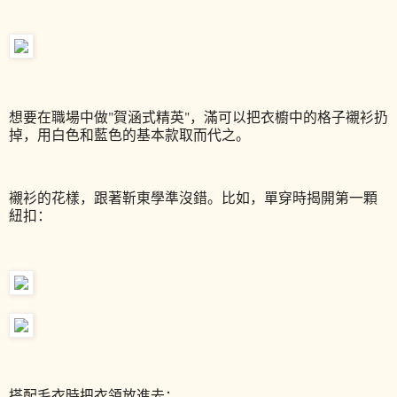
想要在職場中做"賀涵式精英"，滿可以把衣櫥中的格子襯衫扔
掉，用白色和藍色的基本款取而代之。
襯衫的花樣，跟著靳東學準沒錯。比如，單穿時揭開第一顆
紐扣：
搭配毛衣時把衣領放進去：