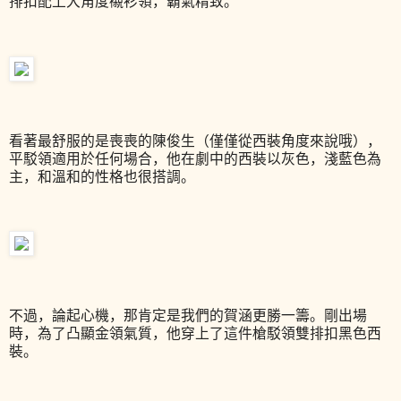
排扣配上大角度襯衫領，霸氣精致。
看著最舒服的是喪喪的陳俊生（僅僅從西裝角度來說哦），
平駁領適用於任何場合，他在劇中的西裝以灰色，淺藍色為
主，和溫和的性格也很搭調。
不過，論起心機，那肯定是我們的賀涵更勝一籌。剛出場
時，為了凸顯金領氣質，他穿上了這件槍駁領雙排扣黑色西
裝。