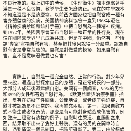
不良行為的。我上初中的時候，《生理衛生》課本還寫著手
淫是一種不良習慣，教導學生要怎麼防止。現在的中學課本
不知道還是不是這麼寫。以前西方國家也把自慰當成一種有
害身體健康的疾病，美國精神病科協會一直到1968年還在
《精神疾病診斷和統計手冊》中把自慰列為一種精神疾病。
到1972年，美國醫學會宣布自慰是一種正常的性行為。現在
這在國際醫學界早已成為共識。但是在中國，仍然有一些所
謂"專家"宣揚自慰有害，甚至把其後果說得十分嚴重。認為自
慰有害是非常荒唐的。自慰是對做愛的模擬，如果自慰有
害，豈不是意味著做愛也有害？
實際上，自慰是一種完全自然、正常的行為。對少年兒
童來說，通過自慰探索自己的身體，是正常成長的一部分。
大部分人成年後還繼續自慰。美國有一個調查，95%的男性
和89%的女性都有過自慰行為。《默克診斷與治療手冊》指
出，隻有在妨礙了性關係，公開地做，或者成了強迫症，自
慰才被認為是不正常的。我再補充兩點，第一，如果自慰方
式不衛生或者很奇葩，那麼是有可能對身體造成傷害的，例
如臨床上經常有這樣的例子，自慰時往尿道、直腸亂塞東
西，結果取不出來了隻好上醫院。還有的男的在開車時自
慰，遇到情況一個急刹車，把陰莖碰斷了。第二，由於錯誤