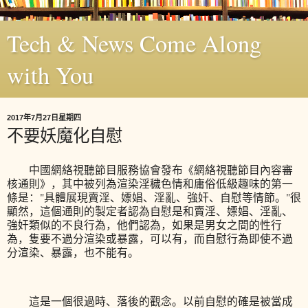
Tech & News Come Along
with You
2017年7月27日星期四
不要妖魔化自慰
中國網絡視聽節目服務協會發布《網絡視聽節目內容審
核通則》，其中被列為渲染淫穢色情和庸俗低級趣味的第一
條是："具體展現賣淫、嫖娼、淫亂、強奸、自慰等情節。"很
顯然，這個通則的製定者認為自慰是和賣淫、嫖娼、淫亂、
強奸類似的不良行為，他們認為，如果是男女之間的性行
為，隻要不過分渲染或暴露，可以有，而自慰行為即使不過
分渲染、暴露，也不能有。
這是一個很過時、落後的觀念。以前自慰的確是被當成