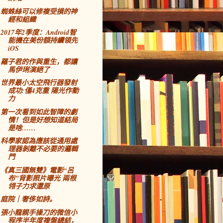
蜘蛛絲可以修複受損的神
經和組織
2017年2季度：Android智
能機在美份額持續領先
iOS
羅子君的作與重生，都讓
馬伊琍演絕了
世界最小太空飛行器發射
成功:僅4克重 陽光作動
力
第一次看到如此智障的劇
情！但是好想知道結局
是啥……
科學家認為應該從通用處
理器剝離不必要的邏輯
門
《真三國無雙》電影“呂
布”背影照片曝光 兩根
翎子力求還原
庭院｜奢侈如詩。
張小龍親手操刀的微信小
程序半年度複盤總結，