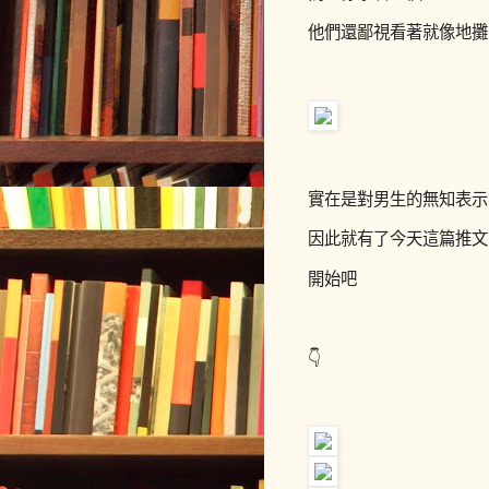
他們還鄙視看著就像地攤
實在是對男生的無知表示
因此就有了今天這篇推文
開始吧
👇