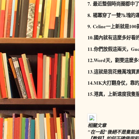
7.
最近整個時尚圈都中
8.
楊冪穿了一雙7k塊的運動
9.
Celine
一上新就是10
10.
國內就有這麼多好看
11.
你們放假這兩天，Gu
12.
Word
天，劉雯這麼多
13.
這就是我花幾萬塊買
14.
MK
大打翻身仗，靠
15.
港真，
上新速度我隻
相關文章
"在一起"後絕不是隻能
【教程】如何正確使用和