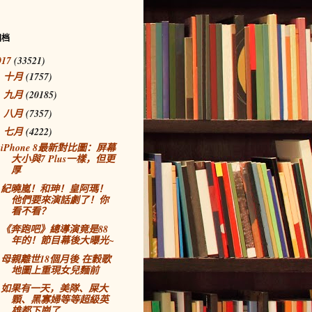
归档
017
(33521)
十月
(1757)
►
九月
(20185)
►
八月
(7357)
►
七月
(4222)
▼
iPhone 8最新對比圖：屏幕
大小與7 Plus一樣，但更
厚
紀曉嵐！和珅！皇阿瑪！
他們要來演話劇了！你
看不看？
《奔跑吧》總導演竟是88
年的！節目幕後大曝光~
母親離世18個月後 在穀歌
地圖上重現女兒麵前
如果有一天，美隊、屎大
顆、黑寡婦等等超級英
雄都下崗了……