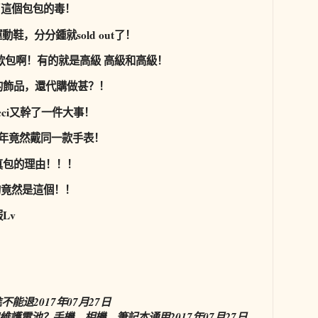
了這個包包的毒！
鞋，分分鍾就sold out了！
0款包啊！有的就是高級 高級和高級！
的飾品，還代購做甚？！
cci又幹了一件大事！
年竟然戴同一款手表！
真包的理由！！！
的竟然是這個！！
服
Lv
進不能退
2017年07月27日
維護電池？手機、相機、筆記本通用
2017年07月27日