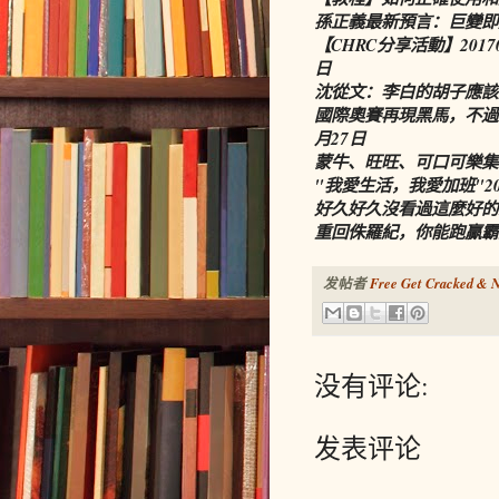
孫正義最新預言：巨變即
【CHRC分享活動】201
日
沈從文：李白的胡子應該
國際奧賽再現黑馬，不過
月27日
蒙牛、旺旺、可口可樂集
"我愛生活，我愛加班"
2
好久好久沒看過這麼好的
重回侏羅紀，你能跑贏霸
发帖者
Free Get Cracked & N
没有评论:
发表评论