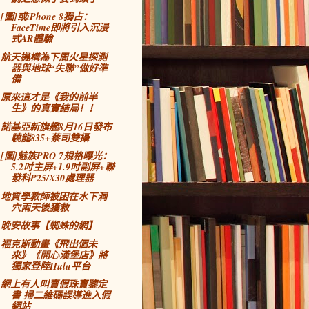
[圖]或iPhone 8獨占：
FaceTime即將引入沉浸
式AR體驗
航天機構為下周火星探測
器與地球“失聯”做好準
備
原來這才是《我的前半
生》的真實結局！！
諾基亞新旗艦8月16日發布
驍龍835+蔡司雙攝
[圖]魅族PRO 7規格曝光：
5.2吋主屏+1.9吋副屏+聯
發科P25/X30處理器
地質學教師被困在水下洞
穴兩天後獲救
晚安故事【蜘蛛的網】
福克斯動畫《飛出個未
來》《開心漢堡店》將
獨家登陸Hulu平台
網上有人叫賣假珠寶鑒定
書 掃二維碼誤導進入假
網站