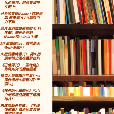
比伯無視，阿信直接掛
在麥上!
分析師質疑iPhone 8超級周
期 無邊框OLED屏吸引
力不夠
芯片漏洞致設備易被Wi-Fi
攻擊：快更新你的
iPhone和Android手機
258億曲線回A，複地能否
衝出“瓶頸“？
朱雨辰戀情曝光！ 揭朱雨
辰戀情史湯唯薑妍在列
《巴倫周刊》：區塊鏈技
術將如何改變金融業
研究人員聲稱在三星Tizen
操作係統中發現2萬7千
個bug
《我們的少年時代》的小
白老師居然隱藏了這項
神技！
未成曲調先有情，《中國
情歌彙》還原民族音樂
最初的樣子