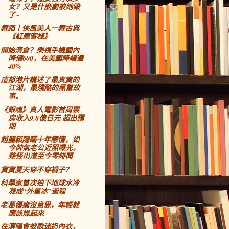
女？又是什麼劇被她毀
了~
舞蹈丨俠風美人一舞古典
《紅塵客棧》
開始清倉？樂視手機國內
降價600，在美國降幅達
40%
這部港片講述了最真實的
江湖，最殘酷的黑幫故
事。
《銀魂》真人電影首周票
房收入9.8億日元 超出預
期
趙麗穎隱瞞十年戀情，如
今帥氣老公近照曝光，
難怪出道至今零緋聞
寶寶夏天穿不穿襪子？
科學家首次拍下地球水冷
凝成“外星冰”過程
老葛優癱沒意思，年輕就
應該燥起來
在演唱會被歌迷扔內衣，