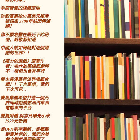
孕期營養的總體原則
矽穀富豪投10萬美元複活
猛獁象 3700年前因何滅
絕？
你不願意攤在陽光下的秘
密，穀歌都知道
中國人該如何麵對這個殘
酷的世界？！
《權力的遊戲》原著作
者：卷六故事線跟劇將
不一樣但也會有平行
螢火蟲漫展巨流弊場照合
輯！！千言萬語，我們
下次再見...
寶馬集團希望打造一個允
許同時組裝燃油汽車和
電動車的平台
雙攝附體 吳亦凡曝光小米
1999元新機
從DVD到字幕組，從彈幕
到賣片兒的，我們的美
劇之戀似乎要到頭了