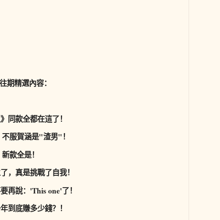
往期精選內容：
生》同款全都在這了！
｜不服賀涵是"渣男"！
，新款全是！
火了，真是挑戰了自我！
說：'This one'了！
一年到底賺多少錢？！