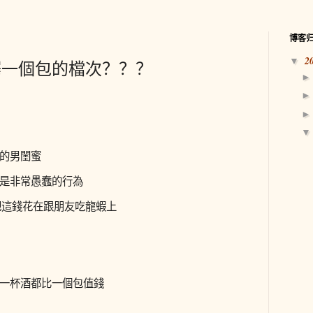
博客
2
▼
釋一個包的檔次？？？
的男閨蜜
是非常愚蠢的行為
把這錢花在跟朋友吃龍蝦上
一杯酒都比一個包值錢