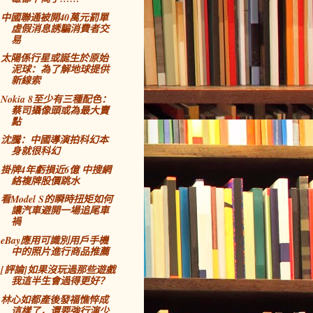
中國聯通被開40萬元罰單
虛假消息誘騙消費者交
易
太陽係行星或誕生於原始
泥球：為了解地球提供
新線索
Nokia 8至少有三種配色：
蔡司攝像頭或為最大賣
點
沈騰：中國導演拍科幻本
身就很科幻
掛牌4年虧損近6億 中搜網
絡複牌股價跳水
看Model S的瞬時扭矩如何
讓汽車避開一場追尾車
禍
eBay應用可識別用戶手機
中的照片進行商品推薦
[評論]如果沒玩過那些遊戲
我這半生會過得更好？
林心如都產後發福憔悴成
這樣了，還要強行演少