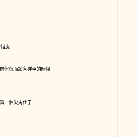
珍惜皮
前侃侃而談各種車的時候
買一個愛馬仕了