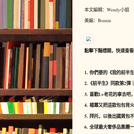
本文編輯：Wendy小姐
美編：Bonnie
點擊下麵標題，快速查看
1. 你們要的《我的前半
2.《前半生》同款第2彈
3.
喜歡Lv老花的拿去吧
4.
楊冪又把這款包包背
5.
拜托，以後出國買包不要再
6.
全球最大奢侈品集團