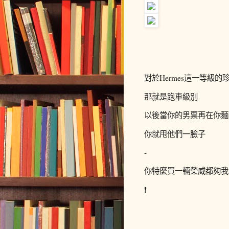
對於Hermes這一等級的
那就是跑車級別
以後當你的男票再在你麵
你就甩他們一臉子
-
你特麼買一輛榮威都夠我
❗️