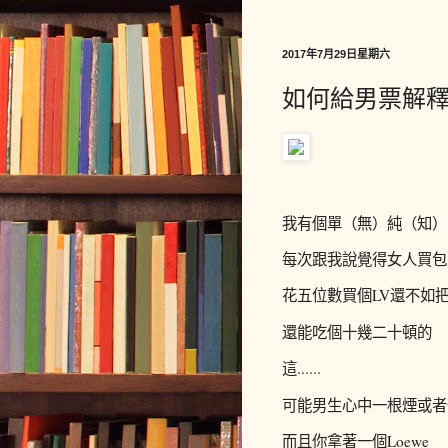
2017年7月29日星期六
如何給男票解
我有個單（無）純（知）
每次跟我說覺得女人買包
花五位數買個LV還不如
還能吃個十幾二十頓的
這......
可能男生心中一根煙或者
而且你拿著一個Loewe