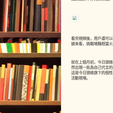
看完視頻後，用戶還可以參
據來看，挑戰場麵相當火
就在上個月初，今日頭條
然出現一批為自己代言的
這是今日頭條旗下的個性化
活動現場。