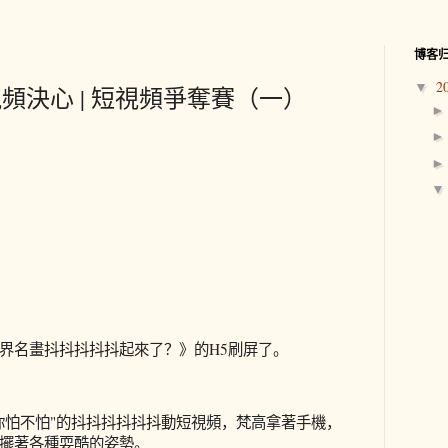
博客
2
▼
頻決心 | 短視頻爭奪賽（一）
界名畫抖抖抖抖抖起來了？》的H5刷屏了。
你怕不怕"的抖抖抖抖抖抖動短視頻，梵高拿著手機，
擺著各種耍酷的姿勢。