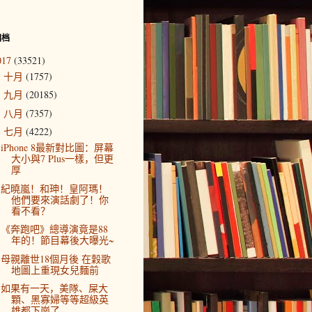
归档
017
(33521)
十月
(1757)
►
九月
(20185)
►
八月
(7357)
►
七月
(4222)
▼
iPhone 8最新對比圖：屏幕
大小與7 Plus一樣，但更
厚
紀曉嵐！和珅！皇阿瑪！
他們要來演話劇了！你
看不看？
《奔跑吧》總導演竟是88
年的！節目幕後大曝光~
母親離世18個月後 在穀歌
地圖上重現女兒麵前
如果有一天，美隊、屎大
顆、黑寡婦等等超級英
雄都下崗了……