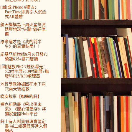
[圖]或iPhone 8獨占：
FaceTime即將引入沉浸
式AR體驗
航天機構為下周火星探測
器與地球“失聯”做好準
備
原來這才是《我的前半
生》的真實結局！！
諾基亞新旗艦8月16日發布
驍龍835+蔡司雙攝
[圖]魅族PRO 7規格曝光：
5.2吋主屏+1.9吋副屏+聯
發科P25/X30處理器
地質學教師被困在水下洞
穴兩天後獲救
晚安故事【蜘蛛的網】
福克斯動畫《飛出個未
來》《開心漢堡店》將
獨家登陸Hulu平台
網上有人叫賣假珠寶鑒定
書 掃二維碼誤導進入假
網站