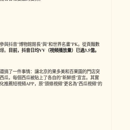
與抖音"博物館館長"與"和世界名畫"PK。從頁麵數
目前，抖音日均VV（視頻播放量）已過3.5億。
爆。
還搞了一件事情：讓北京的果多美和百果園的門店突
西瓜，每個西瓜被貼上了各自的"新鮮感"宣言。其實
推薦短視頻APP，原"頭條視頻"更名為"西瓜視頻"的