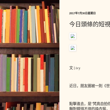
2017年7月30日星期日
今日頭條的短視
文 | ivy
近日，朋友圈被一則《世
點擊進去，是"梵高自拍
麵對鏡頭不停的換衣服，