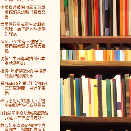
中國聯通被開40萬元罰單
虛假消息誘騙消費者交
易
太陽係行星或誕生於原始
泥球：為了解地球提供
新線索
Nokia 8至少有三種配色：
蔡司攝像頭或為最大賣
點
沈騰：中國導演拍科幻本
身就很科幻
掛牌4年虧損近6億 中搜網
絡複牌股價跳水
看Model S的瞬時扭矩如何
讓汽車避開一場追尾車
禍
eBay應用可識別用戶手機
中的照片進行商品推薦
[評論]如果沒玩過那些遊戲
我這半生會過得更好？
林心如都產後發福憔悴成
這樣了，還要強行演少