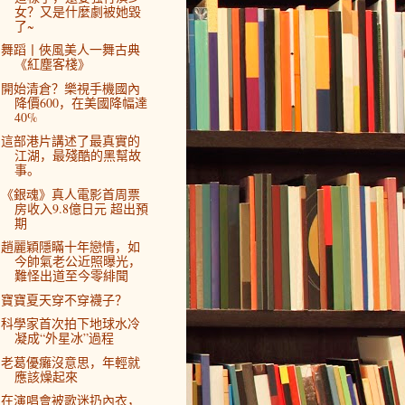
女？又是什麼劇被她毀
了~
舞蹈丨俠風美人一舞古典
《紅塵客棧》
開始清倉？樂視手機國內
降價600，在美國降幅達
40%
這部港片講述了最真實的
江湖，最殘酷的黑幫故
事。
《銀魂》真人電影首周票
房收入9.8億日元 超出預
期
趙麗穎隱瞞十年戀情，如
今帥氣老公近照曝光，
難怪出道至今零緋聞
寶寶夏天穿不穿襪子？
科學家首次拍下地球水冷
凝成“外星冰”過程
老葛優癱沒意思，年輕就
應該燥起來
在演唱會被歌迷扔內衣，