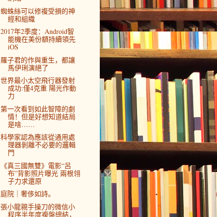
蜘蛛絲可以修複受損的神
經和組織
2017年2季度：Android智
能機在美份額持續領先
iOS
羅子君的作與重生，都讓
馬伊琍演絕了
世界最小太空飛行器發射
成功:僅4克重 陽光作動
力
第一次看到如此智障的劇
情！但是好想知道結局
是啥……
科學家認為應該從通用處
理器剝離不必要的邏輯
門
《真三國無雙》電影“呂
布”背影照片曝光 兩根翎
子力求還原
庭院｜奢侈如詩。
張小龍親手操刀的微信小
程序半年度複盤總結，