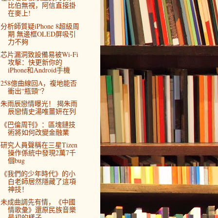
比伯無視，阿信直接掛
在麥上!
分析師質疑iPhone 8超級周
期 無邊框OLED屏吸引
力不夠
芯片漏洞致設備易被Wi-Fi
攻擊：快更新你的
iPhone和Android手機
258億曲線回A，複地能否
衝出“瓶頸“？
朱雨辰戀情曝光！ 揭朱雨
辰戀情史湯唯薑妍在列
《巴倫周刊》：區塊鏈技
術將如何改變金融業
研究人員聲稱在三星Tizen
操作係統中發現2萬7千
個bug
《我們的少年時代》的小
白老師居然隱藏了這項
神技！
未成曲調先有情，《中國
情歌彙》還原民族音樂
最初的樣子