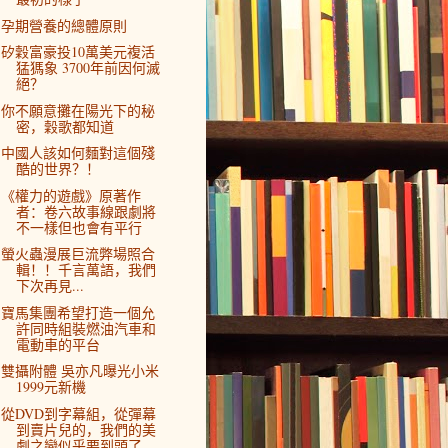
孕期營養的總體原則
矽穀富豪投10萬美元複活
猛獁象 3700年前因何滅
絕？
你不願意攤在陽光下的秘
密，穀歌都知道
中國人該如何麵對這個殘
酷的世界？！
《權力的遊戲》原著作
者：卷六故事線跟劇將
不一樣但也會有平行
螢火蟲漫展巨流弊場照合
輯！！千言萬語，我們
下次再見...
寶馬集團希望打造一個允
許同時組裝燃油汽車和
電動車的平台
雙攝附體 吳亦凡曝光小米
1999元新機
從DVD到字幕組，從彈幕
到賣片兒的，我們的美
劇之戀似乎要到頭了