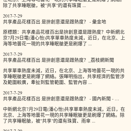
除了共享睡眠艙，被"共享"的還有珠寶 ...
2017-7-29
共享產品花樣百出 是拚創意還是蹭熱度？ - 彙金地
原標題：共享產品花樣百出是拚創意還是蹭熱度？中新網北
京7月29日電(潘心怡)共享單車熱度未減，近日，在北京、上
海等地曇花一現的共享睡眠艙更是刷爆了 ...
2017-7-29
共享產品花樣百出 是拚創意還是蹭熱度？_荔枝網新聞
共享單車熱度未減，近日，在北京、上海等地曇花一現的共
享睡眠艙更是刷爆了網絡。張暉明指出，共享經濟的監管涉
及範圍較廣，牽扯到監管範圍、監管內容 ...
2017-7-29
共享產品花樣百出 是拚創意還是蹭熱度？ - 國內新聞 - …
中新網北京7月29日電(潘心怡)共享單車熱度未減，近日，在
北京、上海等地曇花一現的共享睡眠艙更是刷爆了網絡。除
了共享睡眠艙，被"共享"的還有珠寶、雨傘 ...
2017-7-29