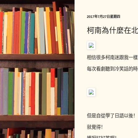
2017年7月27日星期四
柯南為什麼在
相信很多柯南迷跟我一樣
每次看劇聽到冷笑話的時
但是自從學了日語以後！
就覺得！