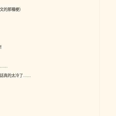
文的那種梗）
！
……
話真的太冷了……