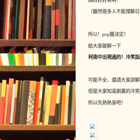
媽呀好好笑啊！
（雖然很多人不能理解日
所以！pop醬決定！
給大家破解一下
柯南中出現過的！
冷笑話
可能不全，還請大家諒解
但是大家知道劇裏的冷笑
所以先熱熱身吧！