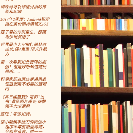
蜘蛛絲可以修複受損的神
經和組織
2017年2季度：Android智能
機在美份額持續領先iOS
羅子君的作與重生，都讓
馬伊琍演絕了
世界最小太空飛行器發射
成功:僅4克重 陽光作動
力
第一次看到如此智障的劇
情！但是好想知道結局
是啥……
科學家認為應該從通用處
理器剝離不必要的邏輯
門
《真三國無雙》電影“呂
布”背影照片曝光 兩根
翎子力求還原
庭院｜奢侈如詩。
張小龍親手操刀的微信小
程序半年度複盤總結，
全都在這裏，唯一一