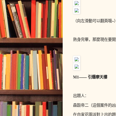
（向左滑動可以翻頁哦~
熱身完畢，那麼現在要開
M1—— 引爆摩天樓
出題人：
森穀帝二
（這個案件的凶
在自家花園派對上出的題