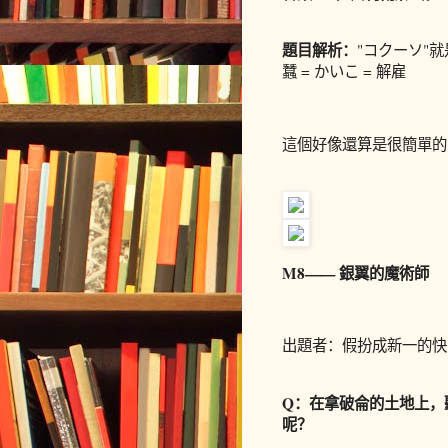
題目解析：
"コクーソ"
蠶 = かいこ = 解雇
這個好像還算是很簡單的
M8—— 銀翼的魔術師
出題者：假扮成新一的快
Q：在拿破侖的土地上，
呢？