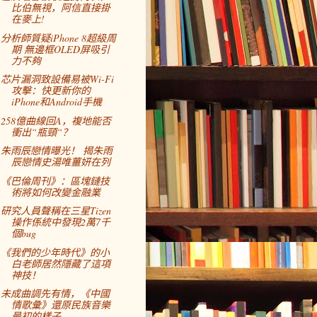
比伯無視，阿信直接掛
在麥上!
分析師質疑iPhone 8超級周
期 無邊框OLED屏吸引
力不夠
芯片漏洞致設備易被Wi-Fi
攻擊：快更新你的
iPhone和Android手機
258億曲線回A，複地能否
衝出“瓶頸“？
朱雨辰戀情曝光！ 揭朱雨
辰戀情史湯唯薑妍在列
《巴倫周刊》：區塊鏈技
術將如何改變金融業
研究人員聲稱在三星Tizen
操作係統中發現2萬7千
個bug
《我們的少年時代》的小
白老師居然隱藏了這項
神技！
未成曲調先有情，《中國
情歌彙》還原民族音樂
最初的樣子