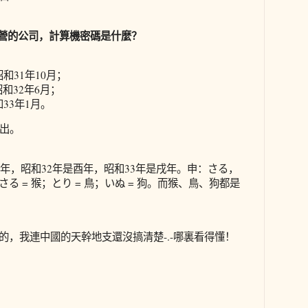
營的公司，計算機密碼是什麼？
和31年10月；
和32年6月；
33年1月。
出。
申年，昭和32年是酉年，昭和33年是戌年。申：さる，
る = 猴；とり = 鳥；いぬ = 狗。而猴、鳥、狗都是
的，我連中國的天幹地支還沒搞清楚-.-哪裏看得懂！