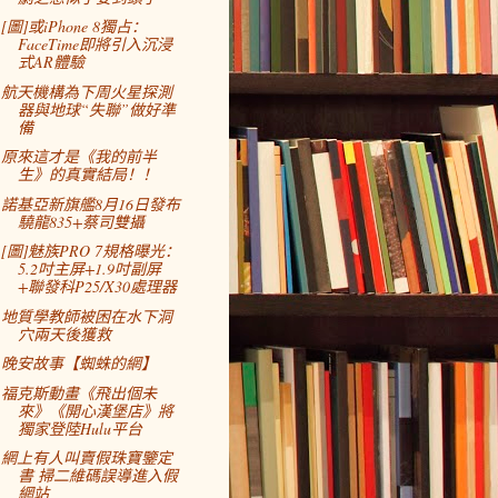
[圖]或iPhone 8獨占：
FaceTime即將引入沉浸
式AR體驗
航天機構為下周火星探測
器與地球“失聯”做好準
備
原來這才是《我的前半
生》的真實結局！！
諾基亞新旗艦8月16日發布
驍龍835+蔡司雙攝
[圖]魅族PRO 7規格曝光：
5.2吋主屏+1.9吋副屏
+聯發科P25/X30處理器
地質學教師被困在水下洞
穴兩天後獲救
晚安故事【蜘蛛的網】
福克斯動畫《飛出個未
來》《開心漢堡店》將
獨家登陸Hulu平台
網上有人叫賣假珠寶鑒定
書 掃二維碼誤導進入假
網站