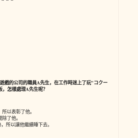
個遊戲的公司的職員A先生，在工作時迷上了玩"コクー
板，怎樣處理A先生呢？
，所以表彰了他。
開除了他。
很熟，所以讓他繼續睡下去。