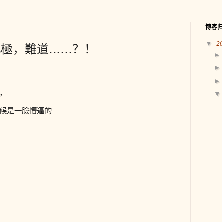
博客
2
▼
北極，難道……？！
，
候是一臉懵逼的