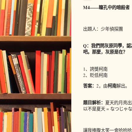
M4——瞳孔中的暗殺者
出題人：少年偵探團
Q：我們問灰原同學，認
吧。那麼，灰原是在？
1、誇獎柯南
2、貶低柯南
答案：
柯南
2，由
解出。
題目解析：
夏天的月亮出現
以不是夏天 = なつじゃな
讓我捧腹大笑一會哈哈哈