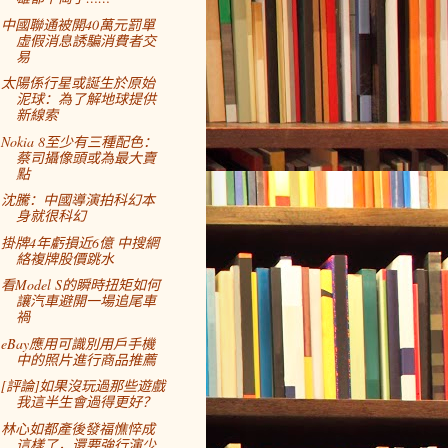
中國聯通被開40萬元罰單
虛假消息誘騙消費者交
易
太陽係行星或誕生於原始
泥球：為了解地球提供
新線索
Nokia 8至少有三種配色：
蔡司攝像頭或為最大賣
點
沈騰：中國導演拍科幻本
身就很科幻
掛牌4年虧損近6億 中搜網
絡複牌股價跳水
看Model S的瞬時扭矩如何
讓汽車避開一場追尾車
禍
eBay應用可識別用戶手機
中的照片進行商品推薦
[評論]如果沒玩過那些遊戲
我這半生會過得更好？
林心如都產後發福憔悴成
這樣了，還要強行演少