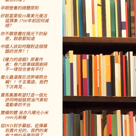
孕期營養的總體原則
矽穀富豪投10萬美元複活
猛獁象 3700年前因何滅
絕？
你不願意攤在陽光下的秘
密，穀歌都知道
中國人該如何麵對這個殘
酷的世界？！
《權力的遊戲》原著作
者：卷六故事線跟劇將
不一樣但也會有平行
螢火蟲漫展巨流弊場照合
輯！！千言萬語，我們
下次再見...
寶馬集團希望打造一個允
許同時組裝燃油汽車和
電動車的平台
雙攝附體 吳亦凡曝光小米
1999元新機
從DVD到字幕組，從彈幕
到賣片兒的，我們的美
劇之戀似乎要到頭了