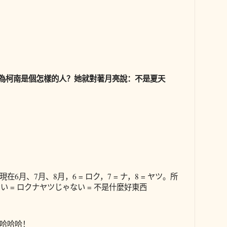
為柯南是個怎樣的人？她就對著月亮說：不是夏天
在6月、7月、8月，6 = ロク，7 = ナ，8 = ヤツ。所
い = ロクナヤツじゃない = 不是什麼好東西
哈哈哈！