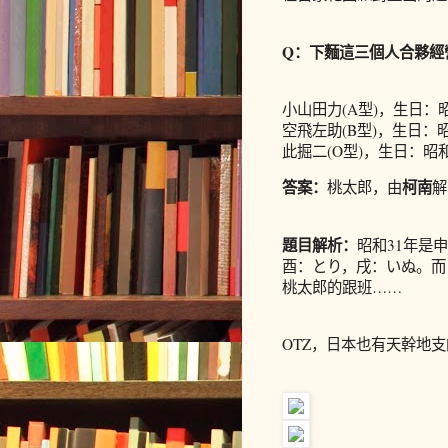
Q：下麵這三個人合夥經
小山田力(A型)，生日：昭
空飛左助(B型)，生日：昭
此掘二(O型)，生日：昭和
答案：
柯南
桃太郎，由
解
題目解析：
昭和31年是
酉：とり，戌：いぬ。而さ
桃太郎的跟班……
OTZ，日本也有天幹地支