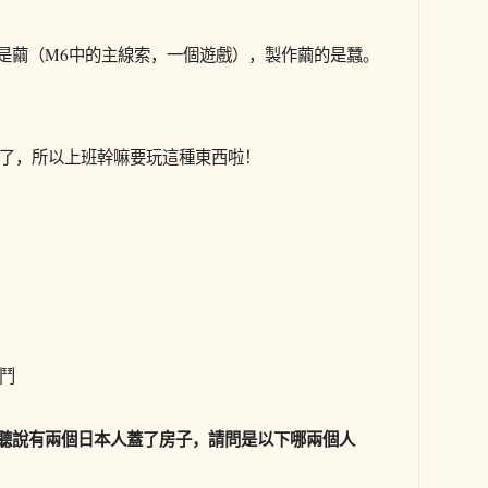
就是繭（M6中的主線索，一個遊戲），製作繭的是蠶。
了，所以上班幹嘛要玩這種東西啦！
鬥
聽說有兩個日本人蓋了房子，請問是以下哪兩個人