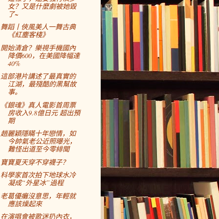
女？又是什麼劇被她毀
了~
舞蹈丨俠風美人一舞古典
《紅塵客棧》
開始清倉？樂視手機國內
降價600，在美國降幅達
40%
這部港片講述了最真實的
江湖，最殘酷的黑幫故
事。
《銀魂》真人電影首周票
房收入9.8億日元 超出預
期
趙麗穎隱瞞十年戀情，如
今帥氣老公近照曝光，
難怪出道至今零緋聞
寶寶夏天穿不穿襪子？
科學家首次拍下地球水冷
凝成“外星冰”過程
老葛優癱沒意思，年輕就
應該燥起來
在演唱會被歌迷扔內衣，