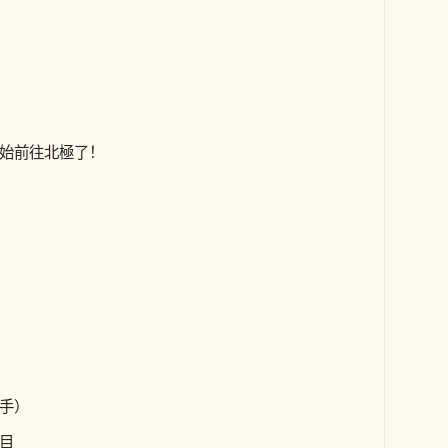
）
始前往北極了！
手）
目