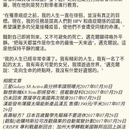
藥，現在他則是努力對患者進行教育。
"在罹患癌症之前，我的人生一直在徘徊，並沒有真正的目
標。現在，我的任務是提高人們對 HPV 和癌症關係的認識，
希望讓更多的兒童接種疫苗，使他們不會遭受同樣的命運。"
麵對自己即將到來，又不可避免的死亡，邁克爾顯得格外平
靜。"把每天都當作是你生命的最後一天來過"，邁克爾說。這
是他保持平靜的魔法。
"我的人生已經非常幸運了。我有精彩的人生，我有一名了不
起的太太，我有兩名可愛的女兒，我環遊過世界，"邁克爾
說："走向生命的終點時，我沒有什麼好遺憾的。"
相關文章
三星Galaxy S8 Active高分辨率諜照曝光
2017年07月30日
聯想新機K8 Note即將發布：搭載聯發科X20
2017年07月29日
仍未回來 賈躍亭在美國再次現身
2017年07月29日
漢能發布薄膜太陽能新產品漢瓦 售價1390元/平米
2017年07月
29日
長壽秘方？日本百歲醫學先驅稱不要退休
2017年07月29日
[觀點]收購特斯拉可改觀蘋果的自動駕駛計劃
2017年07月29日
CRISPR 專利戰最新回合：加州大學轉戰美國聯邦巡回上訴法