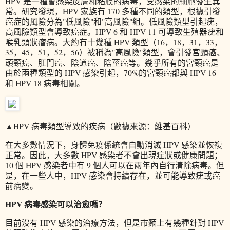
HPV 是一種會感染皮膚和粘膜的病毒，受感染的細胞發生異
常。研究發現，HPV 家族有 170 多種不同的類型，根據引發
癌症的風險分為"低風險"和"高風險"組。低風險類型引起疣，
高風險類型會導致癌症。HPV 6 和 HPV 11 可導致生殖器疣和
喉乳頭狀瘤病。大約有十幾種 HPV 類型（16，18，31，33，
35，45，51，52，56）被稱為"高風險"類型，會引發宮頸癌、
頭頸癌、肛門癌、陰道癌、陰莖癌等。幾乎所有的宮頸癌是
由於兩種類型的 HPV 感染引起，70%的宮頸癌都與 HPV 16
和 HPV 18 病毒相關。
▲HPV 病毒類型導致的疾病（數據來源：維基百科）
在大多數情況下，身體免疫係統會自動消滅 HPV 感染並恢複
正常。因此，大多數 HPV 感染者不會出現症狀或健康問題；
10 個 HPV 感染者中有 9 個人可以在兩年內自行清除病毒。但
是，在一些人中，HPV 感染會持續存在，並可能導致疣或癌
前病變。
HPV 病毒感染可以治愈嗎？
目前沒有 HPV 感染的治療方法，但是市麵上有幾種針對 HPV