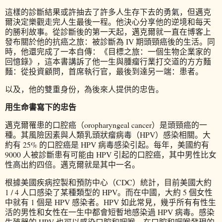
這樣的診斷結果或許抽去了許多人生存下去的勇氣，但邁克
爾決定樂觀走完人生最後一程。他決心分享他的逆境和每天
的勝利故事。從診斷後的第一天起，邁克爾就一直在博客上
發布關於他的抗癌之旅：被診斷為 IV 期頭頸癌後的生活。同
時，他還完成了一本自傳：《目標之旅：一個生物企業家的
回憶錄》，這本書講訴了他一生與腫瘤行業打交道的方方麵
麵：從投資顧問，首席執行官，最後到達另一端：患者。
以及，他的雙重身份，為後來人提供的忠告。
用生命書寫下的忠告
邁克爾罹患的口腔癌（oropharyngeal cancer）是頭頸癌的一
種。其風險因素與人類乳頭狀瘤病毒（HPV）感染相關。大
約有 25% 的口腔癌是 HPV 病毒感染引起。每年，美國約有
9000 人被診斷患有可能由 HPV 引起的口腔癌，其中男性比女
性高出約四倍。邁克爾就是其中一名。
根據美國疾病控製和預防中心（CDC）統計，目前美國大約
1 / 4 人口感染了某種類型的 HPV。而在中國，大約 5 個女性
中就有 1 個是 HPV 感染者。HPV 如此常見，幾乎所有有性生
活的男性和女性在一生中都會短暫地感染過 HPV 病毒。感染
生殖器的 HPV 也可以感染口腔和咽喉。在口腔和咽喉發現的