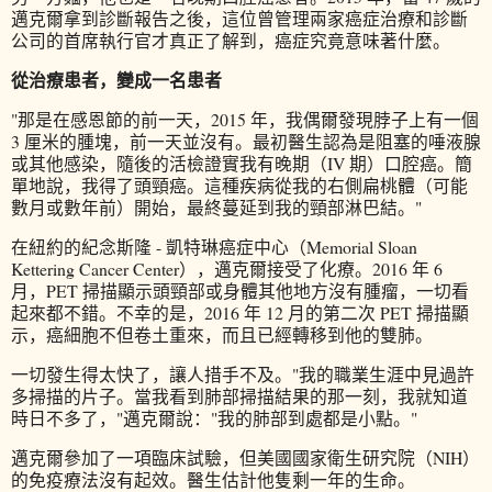
邁克爾拿到診斷報告之後，這位曾管理兩家癌症治療和診斷
公司的首席執行官才真正了解到，癌症究竟意味著什麼。
從治療患者，變成一名患者
"那是在感恩節的前一天，2015 年，我偶爾發現脖子上有一個
3 厘米的腫塊，前一天並沒有。最初醫生認為是阻塞的唾液腺
或其他感染，隨後的活檢證實我有晚期（IV 期）口腔癌。簡
單地說，我得了頭頸癌。這種疾病從我的右側扁桃體（可能
數月或數年前）開始，最終蔓延到我的頸部淋巴結。"
在紐約的紀念斯隆 - 凱特琳癌症中心（Memorial Sloan
Kettering Cancer Center），邁克爾接受了化療。2016 年 6
月，PET 掃描顯示頭頸部或身體其他地方沒有腫瘤，一切看
起來都不錯。不幸的是，2016 年 12 月的第二次 PET 掃描顯
示，癌細胞不但卷土重來，而且已經轉移到他的雙肺。
一切發生得太快了，讓人措手不及。"我的職業生涯中見過許
多掃描的片子。當我看到肺部掃描結果的那一刻，我就知道
時日不多了，"邁克爾說："我的肺部到處都是小點。"
邁克爾參加了一項臨床試驗，但美國國家衛生研究院（NIH）
的免疫療法沒有起效。醫生估計他隻剩一年的生命。