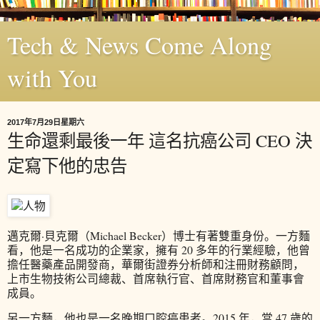
Tech & News Come Along
with You
2017年7月29日星期六
生命還剩最後一年 這名抗癌公司 CEO 決
定寫下他的忠告
邁克爾·貝克爾（Michael Becker）博士有著雙重身份。一方麵
看，他是一名成功的企業家，擁有 20 多年的行業經驗，他曾
擔任醫藥產品開發商，華爾街證券分析師和注冊財務顧問，
上市生物技術公司總裁、首席執行官、首席財務官和董事會
成員。
另一方麵，他也是一名晚期口腔癌患者。2015 年，當 47 歲的