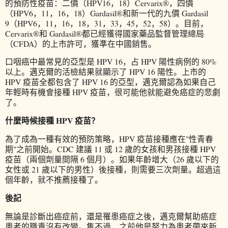
的預防性疫苗：二價（HPV16，18）Cervarix®，四價
（HPV6，11，16，18）Gardasil®和新一代的九價 Gardasil
9（HPV6，11，16，18，31，33，45，52，58）。目前，
Cervarix®和 Gardasil®都已經獲得國家藥品監督管理總局
（CFDA）的上市許可，獲準在中國銷售。
口咽癌中最常見的亞型是 HPV 16，占 HPV 陽性病例的 80%
以上。邁克爾的活檢結果就顯示了 HPV 16 陽性。上市的
HPV 疫苗全都包含了 HPV 16 的亞型，邁克爾認為如果自己
年輕時有機會接種 HPV 疫苗，很可能他就能避免癌症的悲劇
了。
什麼時候接種 HPV 疫苗？
為了成為一種有效的預防策略，HPV 疫苗接種應在"性青春
期"之前開始。CDC 建議 11 或 12 歲的女孩和男孩接種 HPV
疫苗（兩個劑量間隔 6 個月）。如果年齡增大（26 歲以下的
女性或 21 歲以下的男性）後接種，則需要三次劑量。超過這
個年齡，就不推薦接種了。
後記
無論是診斷出癌症前，還是罹患癌症之後，邁克爾幫助癌症
患者的職責沒有改變。隻不過，之前他是努力為患者帶來新