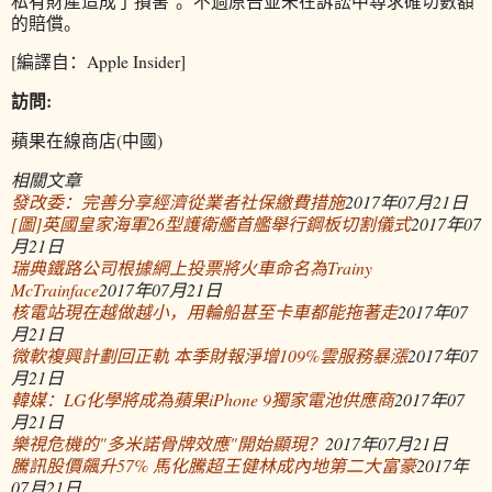
私有財產造成了損害"。不過原告並未在訴訟中尋求確切數額
的賠償。
[編譯自：Apple Insider]
訪問:
蘋果在線商店(中國)
相關文章
發改委：完善分享經濟從業者社保繳費措施
2017年07月21日
[圖]英國皇家海軍26型護衛艦首艦舉行鋼板切割儀式
2017年07
月21日
瑞典鐵路公司根據網上投票將火車命名為Trainy
McTrainface
2017年07月21日
核電站現在越做越小，用輪船甚至卡車都能拖著走
2017年07
月21日
微軟複興計劃回正軌 本季財報淨增109%雲服務暴漲
2017年07
月21日
韓媒：LG化學將成為蘋果iPhone 9獨家電池供應商
2017年07
月21日
樂視危機的"多米諾骨牌效應"開始顯現？
2017年07月21日
騰訊股價飆升57% 馬化騰超王健林成內地第二大富豪
2017年
07月21日