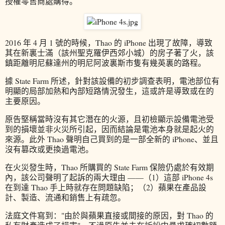
授權零售商處購得。
2016 年 4 月 1 號的時候，Thao 的 iPhone 出現了故障，導致
其在新裏士滿（該州聖克羅伊西郊小城）的房子著了火，該
鎮距離明尼蘇達州的明尼阿波裏斯市隻有幾英裏的路程。
據 State Farm 所述，針對該設備的初步調查表明，電池部位有
明顯的局部加熱和內部短路情況發生，這或許是導致或在的
主要原因。
原告堅稱當時沒有其它潛在的火源，且初檢顯示設備電池受
到的損壞並非火災所引起，因而結論是電池本身就是起火的
來源。此外 Thao 聲明自己買到的是一部全新的 iPhone、並且
沒有篡改或更換過電池。
在火災發生時，Thao 所購買的 State Farm 保險仍處於有效期
內，該公司聲明了起訴的兩大理由 ——（1）這部 iPhone 4s
在到達 Thao 手上時就存在問題缺陷；（2）蘋果在產品設
計、製造、流通和銷售上有疏忽。
法庭文件寫到："由於與蘋果直接或間接的原因，對 Thao 的