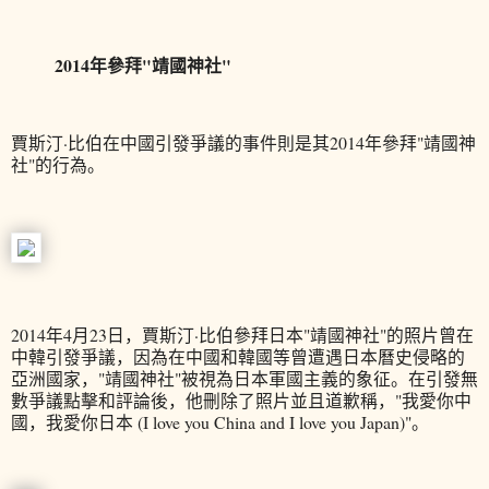
2014年參拜"靖國神社"
賈斯汀·比伯在中國引發爭議的事件則是其2014年參拜"靖國神
社"的行為。
2014年4月23日，賈斯汀·比伯參拜日本"靖國神社"的照片曾在
中韓引發爭議，因為在中國和韓國等曾遭遇日本曆史侵略的
亞洲國家，"靖國神社"被視為日本軍國主義的象征。在引發無
數爭議點擊和評論後，他刪除了照片並且道歉稱，"我愛你中
國，我愛你日本 (I love you China and I love you Japan)"。