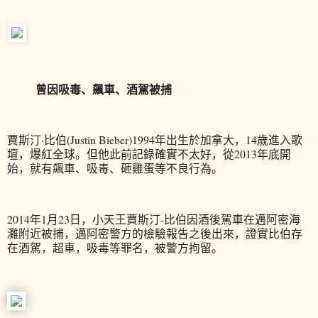
曾因吸毒、飆車、酒駕被捕
賈斯汀·比伯(Justin Bieber)1994年出生於加拿大，14歲進入歌
壇，爆紅全球。但他此前記錄確實不太好，從2013年底開
始，就有飆車、吸毒、砸雞蛋等不良行為。
2014年1月23日，小天王賈斯汀-比伯因酒後駕車在邁阿密海
灘附近被捕，邁阿密警方的檢驗報告之後出來，證實比伯存
在酒駕，超車，吸毒等罪名，被警方拘留。