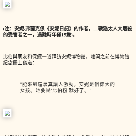
(注：安妮·弗蘭克係《安妮日記》的作者，二戰猶太人大屠殺
的受害者之一，遇難時年僅15歲)。
比伯與朋友和保鏢一道拜訪安妮博物館，離開之前在博物館
紀念冊上寫道：
"能來到這裏真讓人激動，安妮是個偉大的
女孩。她要是'比伯粉'就好了。"