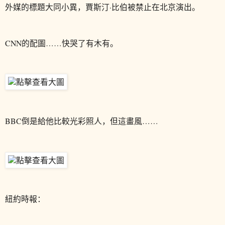
外媒的標題大同小異，賈斯汀·比伯被禁止在北京演出。
CNN的配圖……快哭了有木有。
BBC倒是給他比較光彩照人，但這畫風……
紐約時報：