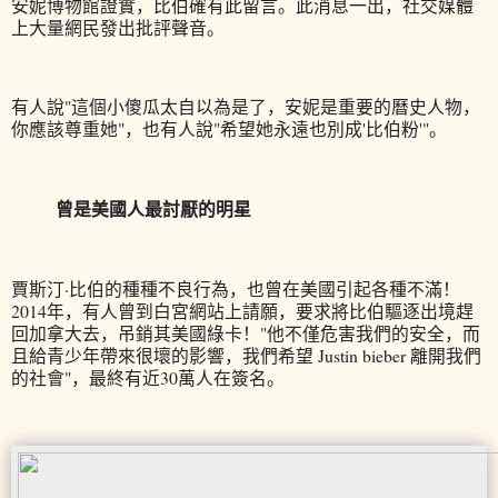
安妮博物館證實，比伯確有此留言。此消息一出，社交媒體
上大量網民發出批評聲音。
有人說"這個小傻瓜太自以為是了，安妮是重要的曆史人物，
你應該尊重她"，也有人說"希望她永遠也別成'比伯粉'"。
曾是美國人最討厭的明星
賈斯汀·比伯的種種不良行為，也曾在美國引起各種不滿！
2014年，有人曾到白宮網站上請願，要求將比伯驅逐出境趕
回加拿大去，吊銷其美國綠卡！"他不僅危害我們的安全，而
且給青少年帶來很壞的影響，我們希望 Justin bieber 離開我們
的社會"，最終有近30萬人在簽名。