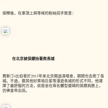
保釋後，在車頂上與等候的粉絲招手致意：
在北京被保鏢抬著爬長城
賈斯汀•比伯曾於2013年來北京開過演唱會，期間也去爬了長
城。不過，跟其他好萊塢巨星等漫遊長城的形式不同，他選
擇了最舒服的方法，就是坐在兩名體型健碩的保鏢肩膀上，
仿佛皇帝出巡。