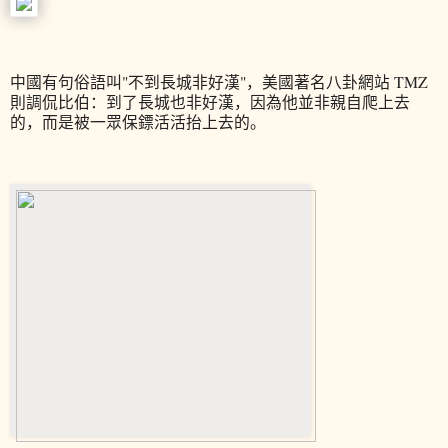
中國有句俗語叫"不到長城非好漢"，美國著名八卦網站 TMZ
則調侃比伯：到了長城也非好漢，因為他並非親自爬上去
的，而是被一眾保鏢活活抬上去的。