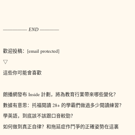
—————
————
END 
歡迎投稿
：[email protected]
▽
這些你
可能
會喜歡
朗播網發布 Inside 計劃，將為教育行業帶來哪些變化？
數據有意思：托福閱讀 28+ 的學霸們做過多少閱讀練習？
學英語，到底該不該跟口音較勁
？
如何做到真正自律？和拖延症作鬥爭的正確姿勢在這裏