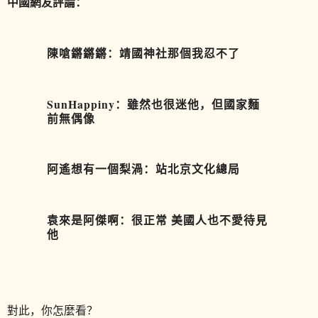
中國網友評論：
陳嗆鏘鏘鏘：靖國神社那個我忍不了
SunHappiny：雖然也很迷他，但國家麵
前無偶像
阿遙想有一個梨渦：站北京文化總局
袁來是阿傑啊：很正常 美國人也不愛待見
他
對此，你怎麼看？