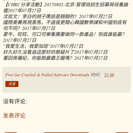
【CHRC分享活動】20170802-北京-管理培訓生招募與培養論
壇
2017年07月27日
沈從文：李白的胡子應該是翹翹的！
2017年07月27日
國際奧賽再現黑馬，不過我更關心韓國數學課和中國到底有
何不同？
2017年07月27日
蒙牛、旺旺、可口可樂集團要做同一款產品！到底誰能贏？
2017年07月27日
"我愛生活，我愛加班"
2017年07月27日
好久好久沒看過這麼好的懸疑片了
2017年07月27日
重回侏羅紀，你能跑贏霸王龍嗎？
2017年07月27日
Free Get Cracked & Nulled Software Downloads
时间：
21:08
共享
没有评论:
发表评论