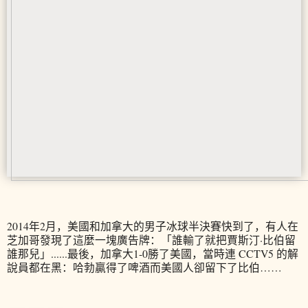
2014年2月，美國和加拿大的男子冰球半決賽快到了，有人在
芝加哥發現了這麼一塊廣告牌：「誰輸了就把賈斯汀·比伯留
誰那兒」......最後，加拿大1-0勝了美國，當時連 CCTV5 的解
說員都在黑：哈勃贏得了啤酒而美國人卻留下了比伯……