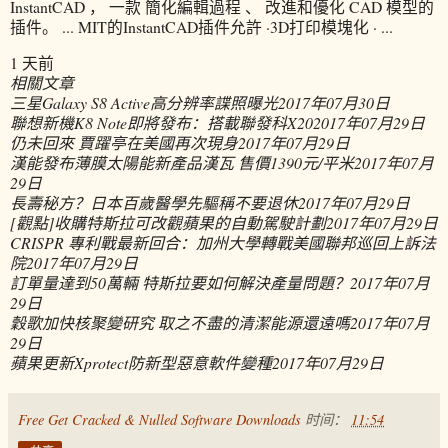
InstantCAD ， 一款 簡化編輯過程 、 改進和優化 CAD 模型的
插件。 ... MIT的InstantCAD插件允許 ·3D打印模塊化 · ...
1 天前
相關文章
三星Galaxy S8 Active高分辨率諜照曝光
2017年07月30日
聯想新機K8 Note即將發布：搭載聯發科X20
2017年07月29日
仍未回來 賈躍亭在美國再次現身
2017年07月29日
漢能發布薄膜太陽能新產品漢瓦 售價1390元/平米
2017年07月
29日
長壽秘方？日本百歲醫學先驅稱不要退休
2017年07月29日
[觀點]收購特斯拉可改觀蘋果的自動駕駛計劃
2017年07月29日
CRISPR 專利戰最新回合：加州大學轉戰美國聯邦巡回上訴法
院
2017年07月29日
訂單量達到50萬輛 特斯拉要如何解決產量問題？
2017年07月
29日
穀歌加快核聚變研究 取之不盡的清潔能源還遠嗎
2017年07月
29日
蘋果更新Xprotect防新型惡意軟件變種
2017年07月29日
Free Get Cracked & Nulled Software Downloads
时间：
11:54