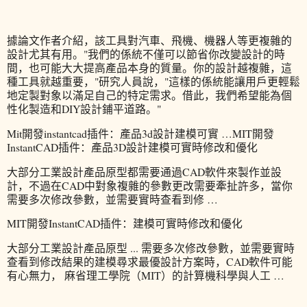
據論文作者介紹，該工具對汽車、飛機、機器人等更複雜的
設計尤其有用。"我們的係統不僅可以節省你改變設計的時
間，也可能大大提高產品本身的質量。你的設計越複雜，這
種工具就越重要，"研究人員說，"這樣的係統能讓用戶更輕鬆
地定製對象以滿足自己的特定需求。借此，我們希望能為個
性化製造和DIY設計鋪平道路。"
Mit開發instantcad插件：產品3d設計建模可實 …MIT開發
InstantCAD插件：產品3D設計建模可實時修改和優化
大部分工業設計產品原型都需要通過CAD軟件來製作並設
計，不過在CAD中對象複雜的參數更改需要牽扯許多，當你
需要多次修改參數，並需要實時查看到修 …
MIT開發InstantCAD插件：建模可實時修改和優化
大部分工業設計產品原型 ... 需要多次修改參數，並需要實時
查看到修改結果的建模尋求最優設計方案時，CAD軟件可能
有心無力， 麻省理工學院（MIT）的計算機科學與人工 …