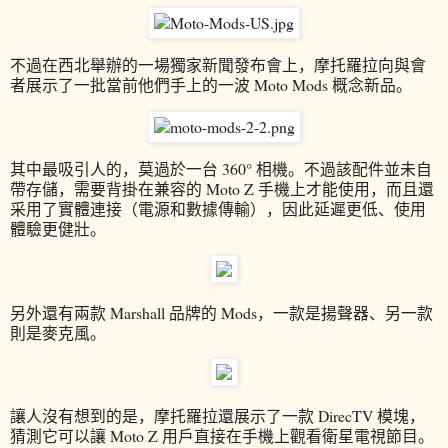
不過在西北舉辦的一場獨家新聞發布會上，摩托羅拉向與會
者展示了一批當前他們手上的一波 Moto Mods 概念新品。
其中最吸引人的，莫過於一台 360° 相機。不過該配件並未自
帶存儲，需要背掛在兼容的 Moto Z 手機上才能使用，而且還
采用了實體連接（電源和數據傳輸），因此延遲更低、使用
體驗更健壯。
另外還有兩款 Marshall 品牌的 Mods，一款是揚聲器、另一款
則是麥克風。
讓人沒有想到的是，摩托羅拉還展示了一款 DirecTV 模塊，
猜測它可以讓 Moto Z 用戶直接在手機上觀看衛星電視節目。