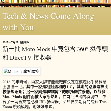
Tech & News Come Along
with You
2017年7月27日星期四
新一批 Moto Mods 中竟包含 360° 攝像頭
和 DirecTV 接收器
2016 的年時候，兩家大牌智能機廠商決定在模塊化手機概念
其中一家是相對溫和的 LG，其走的路線還算比
上強推一把。
較循規蹈矩；另一家則是聯想旗下的摩托羅拉移動，以諸多
Moto Mods 配件而被大家所熟知。
在首批推出的模塊中，包
含了一塊背夾電池和 JBL 揚聲器。至於備受期待的哈蘇 True
Zoom 鏡頭模塊，則姍姍來遲。