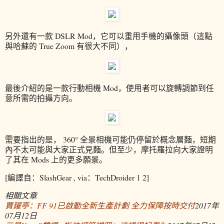
另外還有一款 DSLR Mod，它可以重用手機的攝像頭（這點
與哈蘇的 True Zoom 有很大不同），
最後介紹的是一款行動相機 Mod，使用者可以旋轉調節到任
意所需的拍攝方向。
需要指出的是， 360° 全景相機可能仍停留於概念層麵，短期
內不太可能與大家正式見麵。但至少，摩托羅拉向大家證明
了其在 Mods 上的更多願景。
[編譯自：SlashGear , via：TechDroider 1 2]
相關文章
賈躍亭：FF 91已啟動全新生產計劃 全力保障按時交付
2017年
07月12日