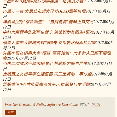
三星Note 8雙攝+指紋細節諜照：這樣很好看？
2017年07月12
日
15萬元一台 索尼公布超大尺寸OLED電視售價
2017年07月12
日
洋碼頭回應"假貨調查"："自買自賣"屬非正常交易
2017年07月
12日
中科大用程序監測學生飯卡 偷偷資助貧困生4萬次
2017年07月
12日
順豐大型無人機試飛視頻曝光 疑似能水陸兩棲起降
2017年07
月12日
外國小哥在網商大會"搜查"嘉賓錢包：大多數人已經不帶現
金
2017年07月12日
小米二次試水空調市場 能否挑戰格力霸主地位
2017年07月12
日
崔順實之女出席李在鎔庭審 就三星資助一事作證
2017年07月
12日
雷蛇香港IPO估值最高50億美元 欲開發自主手機
2017年07月
12日
Free Get Cracked & Nulled Software Downloads
时间：
07:04
共享