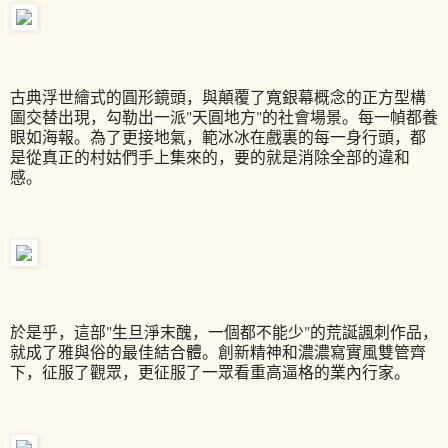
古典浮世繪式的圓形鏡頭，與顛覆了寬銀幕概念的正方型構
圖交替出現，勾勒出一派
"天圓地方"的社會場景。每一幀都養
眼如海報。為了更接地氣，範冰冰在戲裏的每一身行頭，都
是從真正的村姑們手上集來的，要的就是消除全部的違和
感。
於是乎，這部
"生旦淨末醜，一個都不能少"的荒誕諷刺作品，
就成了雅與俗的最佳結合體。創新精神和濃濃寫實風雙管齊
下，征服了觀眾，更征服了一眾看重高逼格的業內行家。