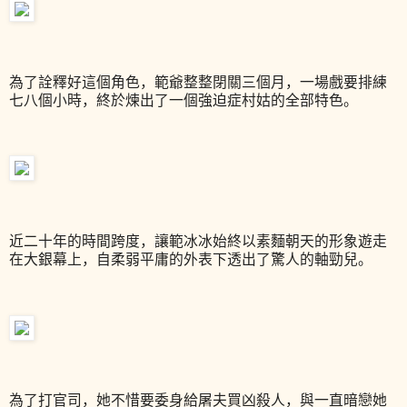
為了詮釋好這個角色，範爺整整閉關三個月，一場戲要排練
七八個小時，終於煉出了一個強迫症村姑的全部特色。
近二十年的時間跨度，讓範冰冰始終以素麵朝天的形象遊走
在大銀幕上，自柔弱平庸的外表下透出了驚人的軸勁兒。
為了打官司，她不惜要委身給屠夫買凶殺人，與一直暗戀她