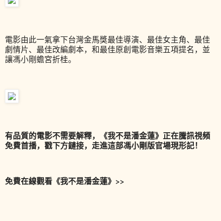
電影由此一氣拿下台灣金馬獎最佳導演、最佳女主角、最佳
劇情片、最佳改編劇本，和最佳原創電影音樂五項提名，並
讓馮小剛蟾宮折桂。
有品質的電影不需要解釋，《我不是潘金蓮》正在騰訊視頻
免費首播，戳下方鏈接，走進這部馮小剛版官場現形記！
免費在線觀看《我不是潘金蓮》>>