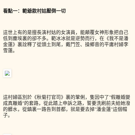
看點一：範爺款村姑壓倒一切
這世上有的是擅長演村姑的女演員，能顛覆女神形象把自己
低到塵埃裏的卻不多。範冰冰就是逆勢而行，在《我不是潘
金蓮》裏詮釋了從頭土到尾，戴鬥笠、操鄉音的平庸村婦李
雪蓮。
這村婦區別於《秋菊打官司》裏的鞏俐，隻因中了
"假離婚變
成真離婚"的套路，從此踏上申訴之路，誓要洗刷前夫給她潑
的髒水，從鎮裏一路告到首都，就是要去掉"潘金蓮"這個帽
子。