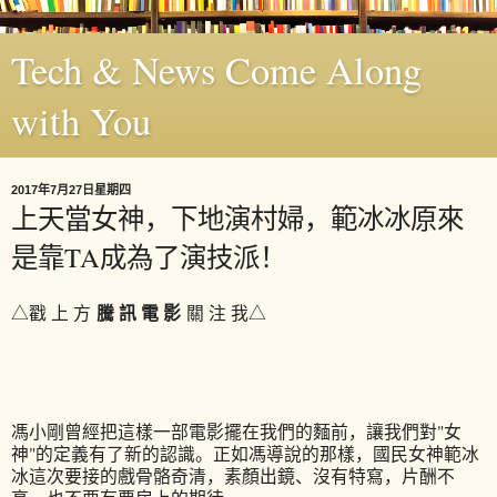
Tech & News Come Along
with You
2017年7月27日星期四
上天當女神，下地演村婦，範冰冰原來
是靠TA成為了演技派！
騰 訊 電 影
△戳 上 方
關 注 我△
馮小剛曾經把這樣一部電影擺在我們的麵前，讓我們對"女
神"的定義有了新的認識。正如馮導說的那樣，國民女神範冰
冰這次要接的戲骨骼奇清，素顏出鏡、沒有特寫，片酬不