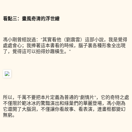
看點三：畫風奇清的浮世繪
馮小剛曾經說過：
"其實看他（劉震雲）這部小說，我是覺得
處處會心；我捧著這本書看的時候，腦子裏各種形象全出現
了，覺得這可以拍得妙趣橫生。"
所以，千萬不要把本片定義為普通的
"劇情片"，它的奇特之處
不僅限於範冰冰的驚豔演出和綠葉們的華麗登場，馮小剛為
它還開了大腦洞，不僅讓你看故事、看表演，連畫框都變幻
無窮。