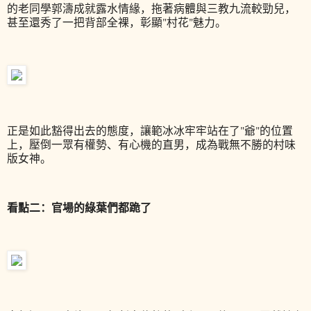
的老同學郭濤成就露水情緣，拖著病體與三教九流較勁兒，
甚至還秀了一把背部全裸，彰顯
"村花"魅力。
正是如此豁得出去的態度，讓範冰冰牢牢站在了
"爺"的位置
上，壓倒一眾有權勢、有心機的直男，成為戰無不勝的村味
版女神。
看點二：官場的綠葉們都跪了