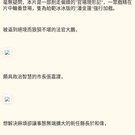
毫無疑問，本片是一部劍走偏鋒的
"官場現形記"，一眾戲精在
片中輪番登場，隻為給範冰冰版的"潘金蓮"強行加戲。
被逼到絕境而狼狽不堪的法官大鵬，
頗具政治智慧的市長張嘉譯，
想解決麻煩卻讓事態無端擴大的新任縣長於和偉，