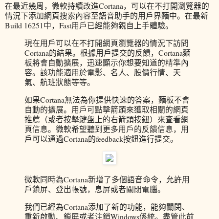
在最近幾周，微軟持續改進Cortana，可以在不打開瀏覽器的
情況下添加網頁搜索內容至語音助手的用戶界麵中。在最新
Build 16251中，Fast用戶已經能夠親自上手體驗。
現在用戶可以在不打開網頁瀏覽器的情況下訪問
Cortana的結果。根據用戶提交的反饋，Cortana麵
板將會自動擴展，迅速顯示你想要知道的精準內
容。該功能適用於電影、名人、股價行情、天
氣、航班狀態等等。
如果Cortana無法為你提供快速的答案，麵板不會
自動的擴展。用戶可點擊箭頭來獲取相關的網頁
推薦（或者按擊鍵盤上的右箭頭按鈕）來查看網
頁信息。微軟希望聽到更多用戶的反饋信息，用
戶可以通過Cortana的feedback按鈕進行提交。
微軟同時為Cortana新增了多個語音命令，允許用
戶鎖屏、登出帳號，息屏或者關閉電腦。
我們已經為Cortana添加了新的功能，能夠關閉、
重新啟動、鎖屏或者注銷Windows係統。盡管此前