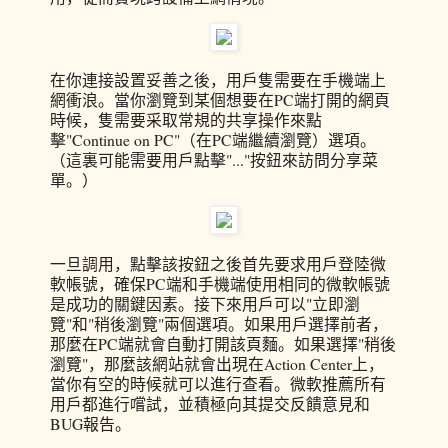
在你連接設置妥善之後，用戶隻需要在手機端上
網衝浪。當你瀏覽到某個想要在PC端打開的網頁
時候，隻需要采取常規的共享操作來點
擊"Continue on PC"（在PC端繼續瀏覽）選項。
（這裏可能需要用戶點擊"..."按鈕來訪問分享菜
單。）
一旦調用，點擊該按鈕之後首先要求用戶登陸微
軟帳號，確保PC端和手機端使用相同的微軟帳號
是成功的關鍵因素。接下來用戶可以"立即瀏
覽"和"稍後瀏覽"兩個選項。如果用戶選擇前者，
那麼在PC端就會自動打開該頁麵。如果選擇"稍後
瀏覽"，那麼該網站就會出現在Action Center上，
當你有空的時候就可以進行查看。微軟推薦所有
用戶都進行嚐試，並積極向其提交反饋意見和
BUG報告。