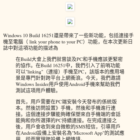
Windows 10 Build 16251還是帶來了一些新功能，包括連接手
機至電腦（ link your phone to your PC）功能，在本次更新日
誌中對這項功能的描述為
在Build大會上我們就曾談及PC和手機應該更緊密
的協作。在Build 16251中，我們引入了前哨功能
可以"linking"（連接）手機至PC，該版本的應用場
景是專門針對跨平台上網衝浪。今天，我們邀請
Windows Insider用戶使用Android手機來幫助我們
測試這項用戶體驗。
首先，用戶需要在PC端安裝今天發布的係統版
本。然後訪問設置》手機，然後和手機進行連
接。這個連接步驟能夠確保塑來自手機端的會話
能夠和你所選擇的PC持續連接。在完成連接之
後，用戶會收到來自微軟的SMS短信，引導用戶
在Android設備上安裝名為"Microsoft App"的測試應
用，從而實現跨設備上網情境。