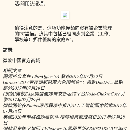
活/關閉該選項。
值得注意的是，這項功能僅麵向沒有被企業管理
的PC設備。這其中包括已經同步到企業（工作、
學校等）郵件係統的家庭PC。
訪問:
微軟中國官方商城
相關文章
開源辦公套件 LibreOffice 5.4 發布
2017年07月29日
Gartner"2017雲存儲服務魔力象限報告"：微軟OneDrive拿到
高分
2017年07月29日
[視頻]微軟Edge開發團隊帶來新版跨平台Node-ChakraCore引
擎
2017年07月29日
微軟開始在Photos應用程序中推出AI人工智能圖像搜索
2017年
07月28日
英國2020年前將推刷臉軟件 排隊檢票或成曆史
2017年07月28
日
微軟發布後又撤回了Windows 10累積更新KB4032188
2017年07