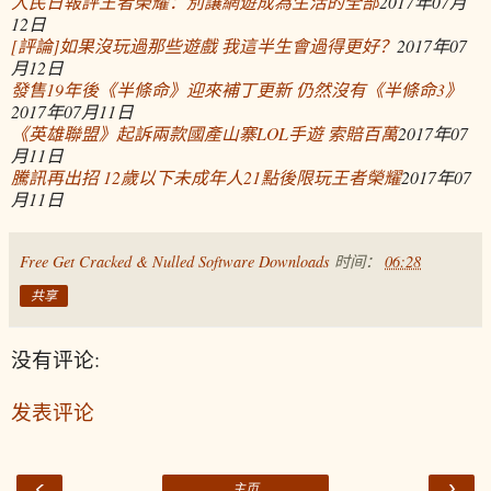
人民日報評王者榮耀：別讓網遊成為生活的全部
2017年07月
12日
[評論]如果沒玩過那些遊戲 我這半生會過得更好？
2017年07
月12日
發售19年後《半條命》迎來補丁更新 仍然沒有《半條命3》
2017年07月11日
《英雄聯盟》起訴兩款國產山寨LOL手遊 索賠百萬
2017年07
月11日
騰訊再出招 12歲以下未成年人21點後限玩王者榮耀
2017年07
月11日
Free Get Cracked & Nulled Software Downloads
时间：
06:28
共享
没有评论:
发表评论
‹
›
主页