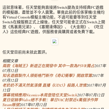
這就意味著，任天堂能夠直接將Switch變為支持經典FC遊戲
的模擬器，盡管並不令人震驚。畢竟此前的任係掌機/主機均
有Virtual Console模擬主機功能，不過可能要等到任天堂
Switch在線服務正式上線後，任天堂可能會正式在Switch上開
放《馬裏奧兄弟》、《塞爾達傳說》、《大金剛》、《吃豆
人》這些經典FC遊戲，供服務會員購買或者免費下載。
任天堂目前尚未就此置評。
相關文章
兩款《海賊王》新遊正在開發中 其中一款為PSVR獨占
2017年
07月12日
知名遊戲製作人領銜格鬥新作《奇幻衝擊》開啟眾籌
2017年
07月12日
老奶奶不滿天然氣漲價 直播《GTA5》殺路人泄憤
2017年07月
12日
彈幕視頻應用Niconico本周登陸任天堂Switch
2017年07月12日
夏日促銷季Valve絕不手軟：單日VAC封禁近4萬個涉作弊
Steam賬號
2017年07月12日